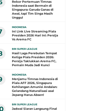
6
Rekor Pertemuan Timnas
Indonesia saat Bermain di
Singapura: Garuda Ganas di
Awal, tapi Tim Singa Masih
Unggul
INDONESIA
7
Ini Link Live Streaming Piala
Presiden 2026 Hari Ini: Persija
Vs Arema FC
BRI SUPER LEAGUE
8
Hasil Laga Perebutan Tempat
Ketiga Piala Presiden 2026:
Persija Taklukkan Arema FC,
Pemain Muda Jadi Kunci
INDONESIA
9
Menjamu Timnas Indonesia di
Piala AFF 2026, Singapura
Kehilangan Amunisi Andalan:
Gelandang Naturalisasi asal
Jepang Harus Absen!
BRI SUPER LEAGUE
10
Jadwal Siaran Langsung Final