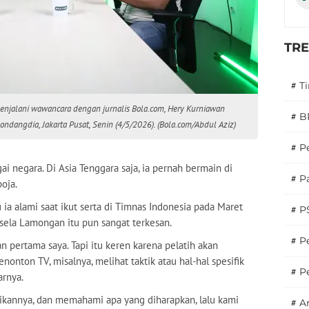
TR
#
T
menjalani wawancara dengan jurnalis Bola.com, Hery Kurniawan
#
B
ondangdia, Jakarta Pusat, Senin (4/5/2026). (Bola.com/Abdul Aziz)
#
P
i negara. Di Asia Tenggara saja, ia pernah bermain di
#
Pa
boja.
 ia alami saat ikut serta di Timnas Indonesia pada Maret
#
P
sela Lamongan itu pun sangat terkesan.
#
Pe
 pertama saya. Tapi itu keren karena pelatih akan
nton TV, misalnya, melihat taktik atau hal-hal spesifik
#
P
arnya.
ikannya, dan memahami apa yang diharapkan, lalu kami
#
A