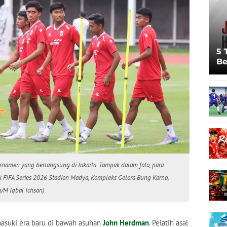
5 
Be
Pi
Sp
Ju
urnamen yang berlangsung di Jakarta. Tampak dalam foto, para
uk FIFA Series 2026 Stadion Madya, Kompleks Gelora Bung Karno,
m/M Iqbal Ichsan)
suki era baru di bawah asuhan
John Herdman
. Pelatih asal