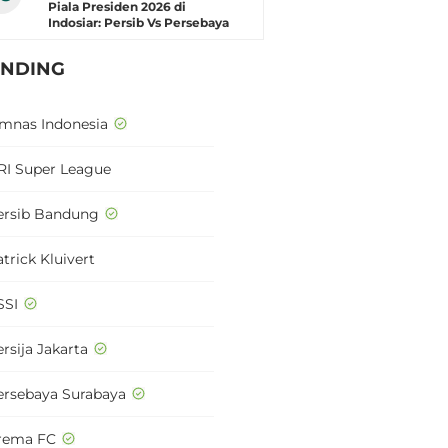
Piala Presiden 2026 di
Indosiar: Persib Vs Persebaya
ENDING
imnas Indonesia
RI Super League
ersib Bandung
trick Kluivert
SSI
rsija Jakarta
ersebaya Surabaya
rema FC