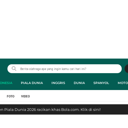
ONESIA
PIALA DUNIA
INGGRIS
DUNIA
SPANYOL
MOTO
FOTO
VIDEO
 Piala Dunia 2026 racikan khas Bola.com. Klik di sini!