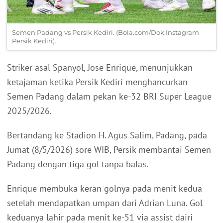
Semen Padang vs Persik Kediri. (Bola.com/Dok.Instagram
Persik Kediri).
Striker asal Spanyol, Jose Enrique, menunjukkan
ketajaman ketika Persik Kediri menghancurkan
Semen Padang dalam pekan ke-32 BRI Super League
2025/2026.
Bertandang ke Stadion H. Agus Salim, Padang, pada
Jumat (8/5/2026) sore WIB, Persik membantai Semen
Padang dengan tiga gol tanpa balas.
Enrique membuka keran golnya pada menit kedua
setelah mendapatkan umpan dari Adrian Luna. Gol
keduanya lahir pada menit ke-51 via assist dairi