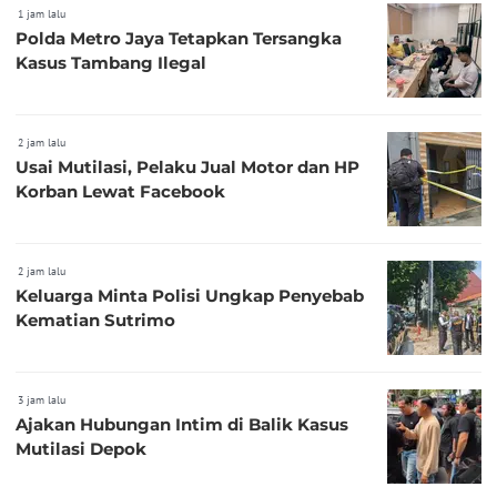
1 jam lalu
Polda Metro Jaya Tetapkan Tersangka
Kasus Tambang Ilegal
2 jam lalu
Usai Mutilasi, Pelaku Jual Motor dan HP
Korban Lewat Facebook
2 jam lalu
Keluarga Minta Polisi Ungkap Penyebab
Kematian Sutrimo
3 jam lalu
Ajakan Hubungan Intim di Balik Kasus
Mutilasi Depok