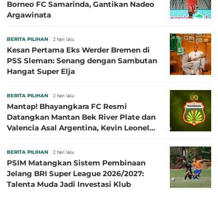
Borneo FC Samarinda, Gantikan Nadeo
Argawinata
BERITA PILIHAN
2 hari lalu
Kesan Pertama Eks Werder Bremen di
PSS Sleman: Senang dengan Sambutan
Hangat Super Elja
BERITA PILIHAN
2 hari lalu
Mantap! Bhayangkara FC Resmi
Datangkan Mantan Bek River Plate dan
Valencia Asal Argentina, Kevin Leonel
Sibille
BERITA PILIHAN
2 hari lalu
PSIM Matangkan Sistem Pembinaan
Jelang BRI Super League 2026/2027:
Talenta Muda Jadi Investasi Klub