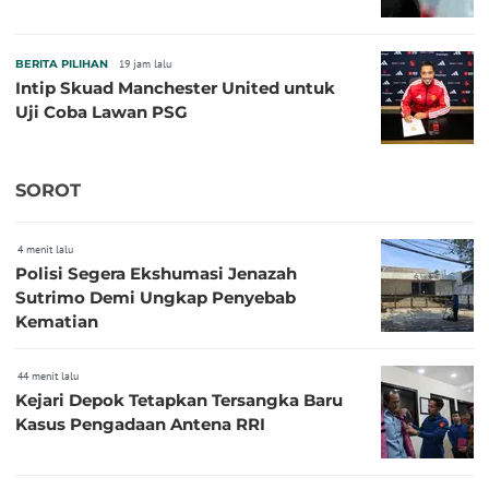
BERITA PILIHAN
19 jam lalu
Intip Skuad Manchester United untuk
Uji Coba Lawan PSG
SOROT
4 menit lalu
Polisi Segera Ekshumasi Jenazah
Sutrimo Demi Ungkap Penyebab
Kematian
44 menit lalu
Kejari Depok Tetapkan Tersangka Baru
Kasus Pengadaan Antena RRI