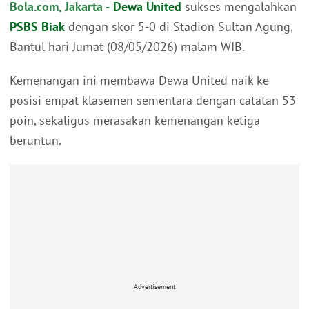
Bola.com, Jakarta -
Dewa United
sukses mengalahkan
PSBS Biak
dengan skor 5-0 di Stadion Sultan Agung,
Bantul hari Jumat (08/05/2026) malam WIB.
Kemenangan ini membawa Dewa United naik ke
posisi empat klasemen sementara dengan catatan 53
poin, sekaligus merasakan kemenangan ketiga
beruntun.
Advertisement