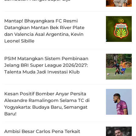
Mantap! Bhayangkara FC Resmi
Datangkan Mantan Bek River Plate
dan Valencia Asal Argentina, Kevin
Leonel Sibille
PSIM Matangkan Sistem Pembinaan
Jelang BRI Super League 2026/2027:
Talenta Muda Jadi Investasi Klub
Kesan Positif Bomber Anyar Persita
Alexandre Ramalingom Selama TC di
Yogyakarta: Budaya Baru, Semangat
Baru!
Ambisi Besar Carlos Pena Terkait