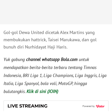
Gol-gol Dewa United dicetak Alex Martins yang
membukukan hattrick, Taisei Marukawa, dan gol
bunuh diri Nurhidayat Haji Haris.
Yuk gabung
channel whatsapp Bola.com
untuk
mendapatkan berita-berita terbaru tentang Timnas
Indonesia, BRI Liga 1, Liga Champions, Liga Inggris, Liga
Italia, Liga Spanyol, bola voli, MotoGP, hingga
bulutangkis.
Klik di sini (JOIN)
LIVE STREAMING
Powered by