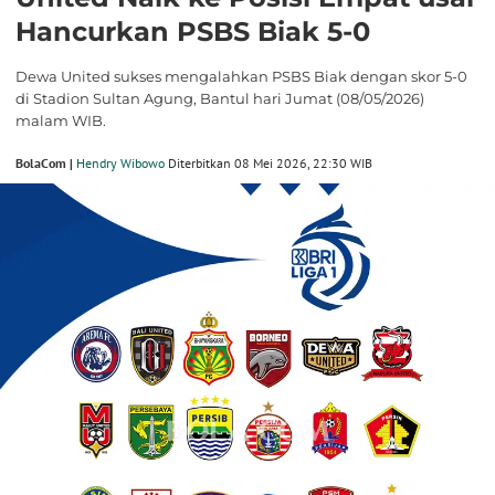
Hancurkan PSBS Biak 5-0
Dewa United sukses mengalahkan PSBS Biak dengan skor 5-0
di Stadion Sultan Agung, Bantul hari Jumat (08/05/2026)
malam WIB.
BolaCom |
Hendry Wibowo
Diterbitkan 08 Mei 2026, 22:30 WIB