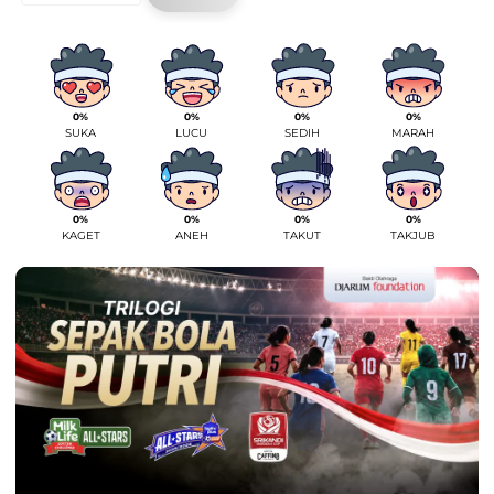
0%
0%
0%
0%
SUKA
LUCU
SEDIH
MARAH
0%
0%
0%
0%
KAGET
ANEH
TAKUT
TAKJUB