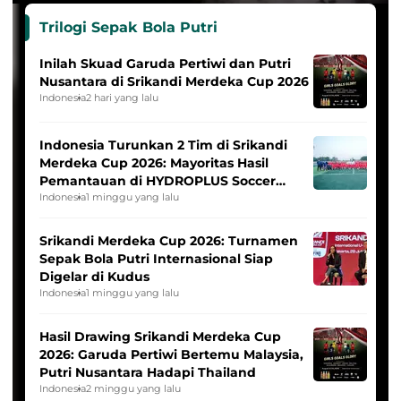
Trilogi Sepak Bola Putri
Inilah Skuad Garuda Pertiwi dan Putri
Nusantara di Srikandi Merdeka Cup 2026
Indonesia
2 hari yang lalu
Indonesia Turunkan 2 Tim di Srikandi
Merdeka Cup 2026: Mayoritas Hasil
Pemantauan di HYDROPLUS Soccer
League
Indonesia
1 minggu yang lalu
Srikandi Merdeka Cup 2026: Turnamen
Sepak Bola Putri Internasional Siap
Digelar di Kudus
Indonesia
1 minggu yang lalu
Hasil Drawing Srikandi Merdeka Cup
2026: Garuda Pertiwi Bertemu Malaysia,
Putri Nusantara Hadapi Thailand
Indonesia
2 minggu yang lalu