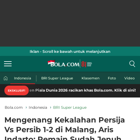
Iklan - Scroll ke bawah untuk melanjutkan
Indonesia
BRI Super League
Klasemen
Foto
Video
 Piala Dunia 2026 racikan khas Bola.com. Klik di sini!
EKSKLUSIF!
Bola.com
Indonesia
BRI Super League
Mengenang Kekalahan Persija
Vs Persib 1-2 di Malang, Aris
Indarto: Pemain Sudah Jenuh