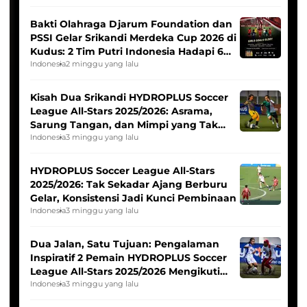
Bakti Olahraga Djarum Foundation dan
PSSI Gelar Srikandi Merdeka Cup 2026 di
Kudus: 2 Tim Putri Indonesia Hadapi 6
Tim Asia
Indonesia
2 minggu yang lalu
Kisah Dua Srikandi HYDROPLUS Soccer
League All-Stars 2025/2026: Asrama,
Sarung Tangan, dan Mimpi yang Tak
Pernah Padam
Indonesia
3 minggu yang lalu
HYDROPLUS Soccer League All-Stars
2025/2026: Tak Sekadar Ajang Berburu
Gelar, Konsistensi Jadi Kunci Pembinaan
Indonesia
3 minggu yang lalu
Dua Jalan, Satu Tujuan: Pengalaman
Inspiratif 2 Pemain HYDROPLUS Soccer
League All-Stars 2025/2026 Mengikuti
Seleksi Timnas Indonesia Putri
Indonesia
3 minggu yang lalu