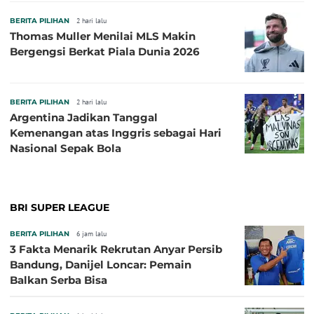
BERITA PILIHAN
2 hari lalu
Thomas Muller Menilai MLS Makin
Bergengsi Berkat Piala Dunia 2026
BERITA PILIHAN
2 hari lalu
Argentina Jadikan Tanggal
Kemenangan atas Inggris sebagai Hari
Nasional Sepak Bola
BRI SUPER LEAGUE
BERITA PILIHAN
6 jam lalu
3 Fakta Menarik Rekrutan Anyar Persib
Bandung, Danijel Loncar: Pemain
Balkan Serba Bisa