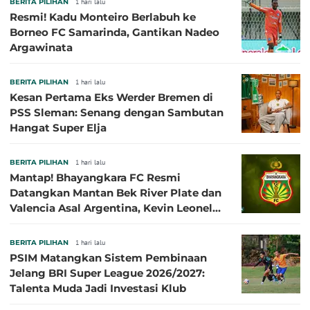
BERITA PILIHAN
1 hari lalu
Resmi! Kadu Monteiro Berlabuh ke
Borneo FC Samarinda, Gantikan Nadeo
Argawinata
BERITA PILIHAN
1 hari lalu
Kesan Pertama Eks Werder Bremen di
PSS Sleman: Senang dengan Sambutan
Hangat Super Elja
BERITA PILIHAN
1 hari lalu
Mantap! Bhayangkara FC Resmi
Datangkan Mantan Bek River Plate dan
Valencia Asal Argentina, Kevin Leonel
Sibille
BERITA PILIHAN
1 hari lalu
PSIM Matangkan Sistem Pembinaan
Jelang BRI Super League 2026/2027:
Talenta Muda Jadi Investasi Klub