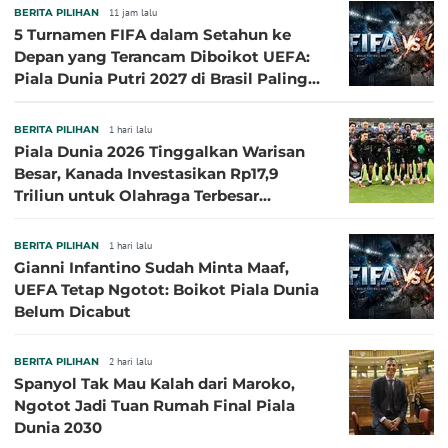
BERITA PILIHAN
11 jam lalu
5 Turnamen FIFA dalam Setahun ke
Depan yang Terancam Diboikot UEFA:
Piala Dunia Putri 2027 di Brasil Paling
Besar
BERITA PILIHAN
1 hari lalu
Piala Dunia 2026 Tinggalkan Warisan
Besar, Kanada Investasikan Rp17,9
Triliun untuk Olahraga Terbesar
Sepanjang Sejarah
BERITA PILIHAN
1 hari lalu
Gianni Infantino Sudah Minta Maaf,
UEFA Tetap Ngotot: Boikot Piala Dunia
Belum Dicabut
BERITA PILIHAN
2 hari lalu
Spanyol Tak Mau Kalah dari Maroko,
Ngotot Jadi Tuan Rumah Final Piala
Dunia 2030