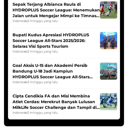
Sepak Terjang Albianca Raula di
HYDROPLUS Soccer League: Menemukan
Jalan untuk Mengejar Mimpi ke Timnas
Indonesia Putri
Indonesia
3 minggu yang lalu
Bupati Kudus Apresiasi HYDROPLUS
Soccer League All-Stars 2025/2026:
Selaras Visi Sports Tourism
Indonesia
3 minggu yang lalu
Goal Aksis U-15 dan Akademi Persib
Bandung U-18 Jadi Kampiun
HYDROPLUS Soccer League All-Stars
2025/2026
Indonesia
3 minggu yang lalu
Cipta Cendikia FA dan Misi Membina
Atlet Cerdas: Merekrut Banyak Lulusan
MilkLife Soccer Challenge dan Tampil di
HYDROPLUS Soccer League
Indonesia
3 minggu yang lalu