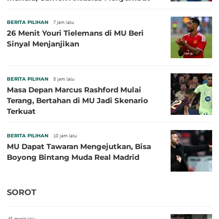
BERITA PILIHAN
7 jam lalu
26 Menit Youri Tielemans di MU Beri
Sinyal Menjanjikan
BERITA PILIHAN
8 jam lalu
Masa Depan Marcus Rashford Mulai
Terang, Bertahan di MU Jadi Skenario
Terkuat
BERITA PILIHAN
10 jam lalu
MU Dapat Tawaran Mengejutkan, Bisa
Boyong Bintang Muda Real Madrid
SOROT
45 menit lalu