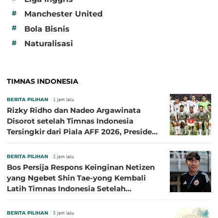
#
Manchester United
#
Bola Bisnis
#
Naturalisasi
TIMNAS INDONESIA
BERITA PILIHAN
1 jam lalu
Rizky Ridho dan Nadeo Argawinata
Disorot setelah Timnas Indonesia
Tersingkir dari Piala AFF 2026, Presiden
Persija Pasang Badan
BERITA PILIHAN
2 jam lalu
Bos Persija Respons Keinginan Netizen
yang Ngebet Shin Tae-yong Kembali
Latih Timnas Indonesia Setelah
Tersingkir dari Piala AFF 2026
BERITA PILIHAN
5 jam lalu