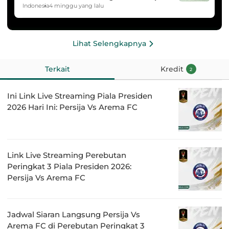
HYDROPLUS Soccer League
Indonesia
4 minggu yang lalu
Lihat Selengkapnya
Terkait
Kredit
2
Ini Link Live Streaming Piala Presiden
2026 Hari Ini: Persija Vs Arema FC
Link Live Streaming Perebutan
Peringkat 3 Piala Presiden 2026:
Persija Vs Arema FC
Jadwal Siaran Langsung Persija Vs
Arema FC di Perebutan Peringkat 3