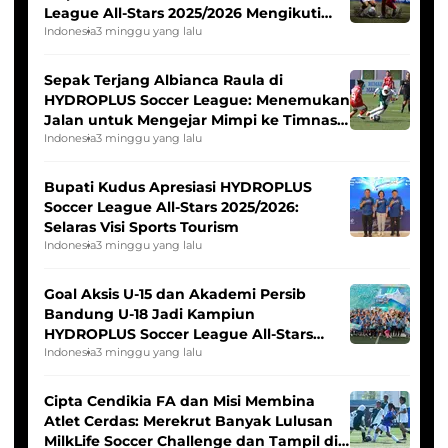
League All-Stars 2025/2026 Mengikuti
Seleksi Timnas Indonesia Putri
Indonesia
3 minggu yang lalu
Sepak Terjang Albianca Raula di
HYDROPLUS Soccer League: Menemukan
Jalan untuk Mengejar Mimpi ke Timnas
Indonesia Putri
Indonesia
3 minggu yang lalu
Bupati Kudus Apresiasi HYDROPLUS
Soccer League All-Stars 2025/2026:
Selaras Visi Sports Tourism
Indonesia
3 minggu yang lalu
Goal Aksis U-15 dan Akademi Persib
Bandung U-18 Jadi Kampiun
HYDROPLUS Soccer League All-Stars
2025/2026
Indonesia
3 minggu yang lalu
Cipta Cendikia FA dan Misi Membina
Atlet Cerdas: Merekrut Banyak Lulusan
MilkLife Soccer Challenge dan Tampil di