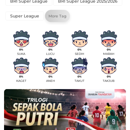
BRI Super League
BRI Super League 2025/2026
Super League
More Tag
0%
0%
0%
0%
SUKA
LUCU
SEDIH
MARAH
0%
0%
0%
0%
KAGET
ANEH
TAKUT
TAKJUB