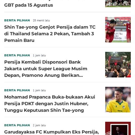
GBT pada 15 Agustus
BERITA PILIHAN
28 menit lalu
Shin Tae-yong Genjot Persija dalam TC
di Thailand Selama 2 Pekan, Tambah 3
Pemain Baru
BERITA PILIHAN
1 jam lalu
Persija Kembali Disponsori Bank
Jakarta untuk Super League Musim
Depan, Pramono Anung Berikan
Penjelasan terkait Dukungan BUMD
BERITA PILIHAN
1 jam lalu
Mohamad Prapanca Buka-bukaan Akui
Persija PDKT dengan Justin Hubner,
Tunggu Keputusan Shin Tae-yong
BERITA PILIHAN
2 jam lalu
Garudayaksa FC Kumpulkan Eks Persija,