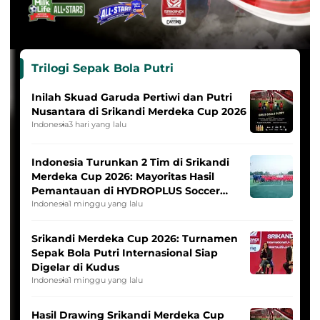
Trilogi Sepak Bola Putri
Inilah Skuad Garuda Pertiwi dan Putri
Nusantara di Srikandi Merdeka Cup 2026
Indonesia
3 hari yang lalu
Indonesia Turunkan 2 Tim di Srikandi
Merdeka Cup 2026: Mayoritas Hasil
Pemantauan di HYDROPLUS Soccer
League
Indonesia
1 minggu yang lalu
Srikandi Merdeka Cup 2026: Turnamen
Sepak Bola Putri Internasional Siap
Digelar di Kudus
Indonesia
1 minggu yang lalu
Hasil Drawing Srikandi Merdeka Cup