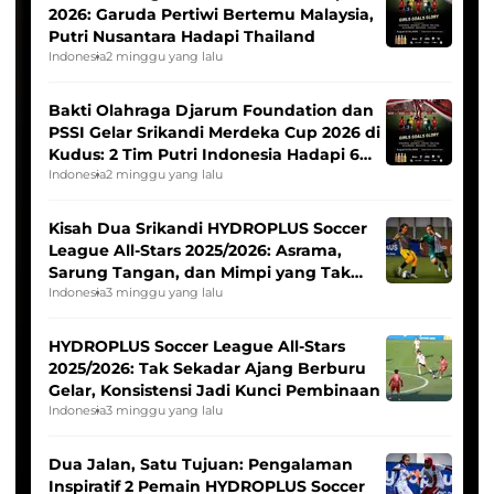
2026: Garuda Pertiwi Bertemu Malaysia,
Putri Nusantara Hadapi Thailand
Indonesia
2 minggu yang lalu
Bakti Olahraga Djarum Foundation dan
PSSI Gelar Srikandi Merdeka Cup 2026 di
Kudus: 2 Tim Putri Indonesia Hadapi 6
Tim Asia
Indonesia
2 minggu yang lalu
Kisah Dua Srikandi HYDROPLUS Soccer
League All-Stars 2025/2026: Asrama,
Sarung Tangan, dan Mimpi yang Tak
Pernah Padam
Indonesia
3 minggu yang lalu
HYDROPLUS Soccer League All-Stars
2025/2026: Tak Sekadar Ajang Berburu
Gelar, Konsistensi Jadi Kunci Pembinaan
Indonesia
3 minggu yang lalu
Dua Jalan, Satu Tujuan: Pengalaman
Inspiratif 2 Pemain HYDROPLUS Soccer