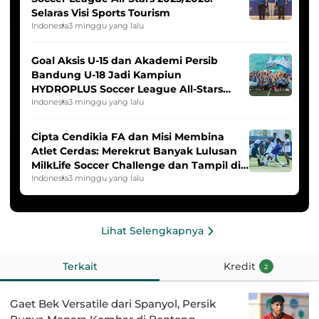
Selaras Visi Sports Tourism
Indonesia
3 minggu yang lalu
Goal Aksis U-15 dan Akademi Persib
Bandung U-18 Jadi Kampiun
HYDROPLUS Soccer League All-Stars
2025/2026
Indonesia
3 minggu yang lalu
Cipta Cendikia FA dan Misi Membina
Atlet Cerdas: Merekrut Banyak Lulusan
MilkLife Soccer Challenge dan Tampil di
HYDROPLUS Soccer League
Indonesia
3 minggu yang lalu
Lihat Selengkapnya
Terkait
Kredit
2
Gaet Bek Versatile dari Spanyol, Persik