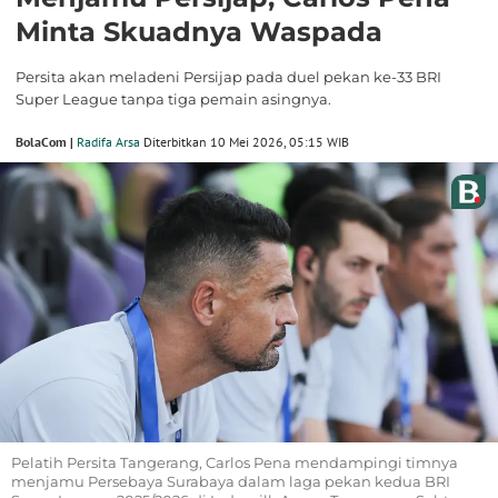
Minta Skuadnya Waspada
Persita akan meladeni Persijap pada duel pekan ke-33 BRI
Super League tanpa tiga pemain asingnya.
BolaCom |
Radifa Arsa
Diterbitkan 10 Mei 2026, 05:15 WIB
Pelatih Persita Tangerang, Carlos Pena mendampingi timnya
menjamu Persebaya Surabaya dalam laga pekan kedua BRI