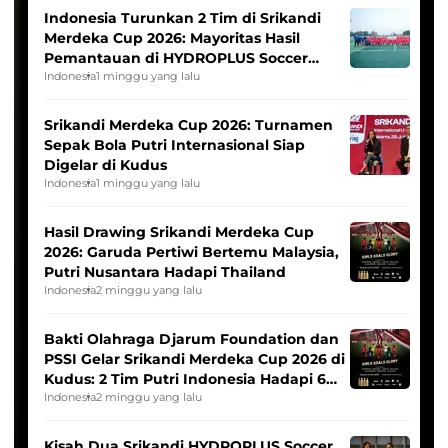
Indonesia Turunkan 2 Tim di Srikandi
Merdeka Cup 2026: Mayoritas Hasil
Pemantauan di HYDROPLUS Soccer
League
Indonesia
1 minggu yang lalu
Srikandi Merdeka Cup 2026: Turnamen
Sepak Bola Putri Internasional Siap
Digelar di Kudus
Indonesia
1 minggu yang lalu
Hasil Drawing Srikandi Merdeka Cup
2026: Garuda Pertiwi Bertemu Malaysia,
Putri Nusantara Hadapi Thailand
Indonesia
2 minggu yang lalu
Bakti Olahraga Djarum Foundation dan
PSSI Gelar Srikandi Merdeka Cup 2026 di
Kudus: 2 Tim Putri Indonesia Hadapi 6
Tim Asia
Indonesia
2 minggu yang lalu
Kisah Dua Srikandi HYDROPLUS Soccer