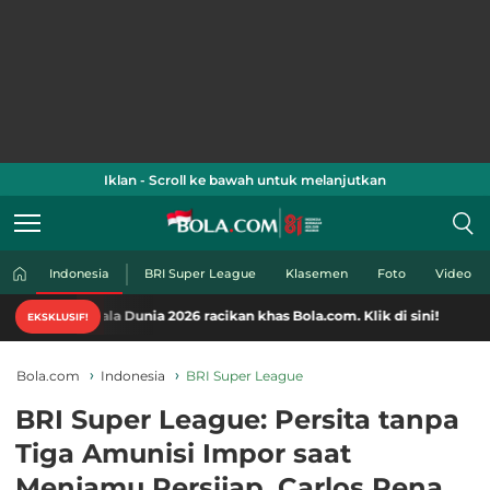
Iklan - Scroll ke bawah untuk melanjutkan
Indonesia
BRI Super League
Klasemen
Foto
Video
la Dunia 2026 racikan khas Bola.com. Klik di sini!
EKSKLUSIF!
Bola.com
Indonesia
BRI Super League
BRI Super League: Persita tanpa
Tiga Amunisi Impor saat
Menjamu Persijap, Carlos Pena