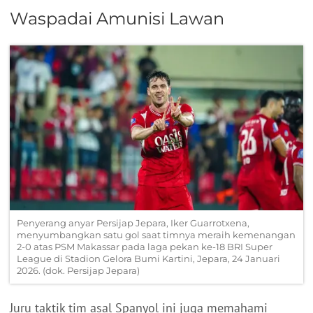
Waspadai Amunisi Lawan
Penyerang anyar Persijap Jepara, Iker Guarrotxena,
menyumbangkan satu gol saat timnya meraih kemenangan
2-0 atas PSM Makassar pada laga pekan ke-18 BRI Super
League di Stadion Gelora Bumi Kartini, Jepara, 24 Januari
2026. (dok. Persijap Jepara)
Juru taktik tim asal Spanyol ini juga memahami