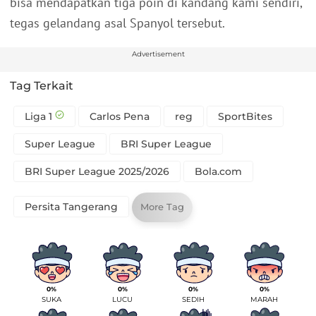
bisa mendapatkan tiga poin di kandang kami sendiri,"
tegas gelandang asal Spanyol tersebut.
Advertisement
Tag Terkait
Liga 1
Carlos Pena
reg
SportBites
Super League
BRI Super League
BRI Super League 2025/2026
Bola.com
Persita Tangerang
More Tag
0%
0%
0%
0%
SUKA
LUCU
SEDIH
MARAH