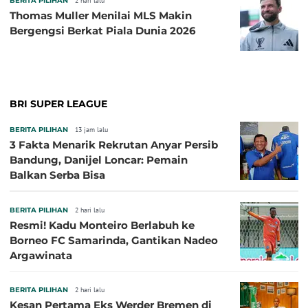
BERITA PILIHAN
2 hari lalu
Thomas Muller Menilai MLS Makin
Bergengsi Berkat Piala Dunia 2026
BRI SUPER LEAGUE
BERITA PILIHAN
13 jam lalu
3 Fakta Menarik Rekrutan Anyar Persib
Bandung, Danijel Loncar: Pemain
Balkan Serba Bisa
BERITA PILIHAN
2 hari lalu
Resmi! Kadu Monteiro Berlabuh ke
Borneo FC Samarinda, Gantikan Nadeo
Argawinata
BERITA PILIHAN
2 hari lalu
Kesan Pertama Eks Werder Bremen di