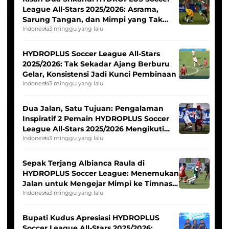
League All-Stars 2025/2026: Asrama,
Sarung Tangan, dan Mimpi yang Tak
Pernah Padam
Indonesia
3 minggu yang lalu
HYDROPLUS Soccer League All-Stars
2025/2026: Tak Sekadar Ajang Berburu
Gelar, Konsistensi Jadi Kunci Pembinaan
Indonesia
3 minggu yang lalu
Dua Jalan, Satu Tujuan: Pengalaman
Inspiratif 2 Pemain HYDROPLUS Soccer
League All-Stars 2025/2026 Mengikuti
Seleksi Timnas Indonesia Putri
Indonesia
3 minggu yang lalu
Sepak Terjang Albianca Raula di
HYDROPLUS Soccer League: Menemukan
Jalan untuk Mengejar Mimpi ke Timnas
Indonesia Putri
Indonesia
3 minggu yang lalu
Bupati Kudus Apresiasi HYDROPLUS
Soccer League All-Stars 2025/2026: