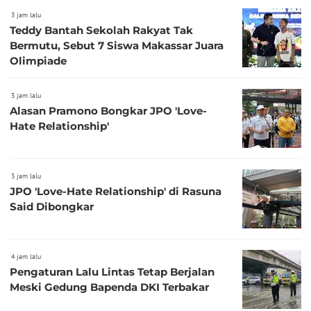
3 jam lalu
Teddy Bantah Sekolah Rakyat Tak
Bermutu, Sebut 7 Siswa Makassar Juara
Olimpiade
3 jam lalu
Alasan Pramono Bongkar JPO 'Love-
Hate Relationship'
3 jam lalu
JPO 'Love-Hate Relationship' di Rasuna
Said Dibongkar
4 jam lalu
Pengaturan Lalu Lintas Tetap Berjalan
Meski Gedung Bapenda DKI Terbakar