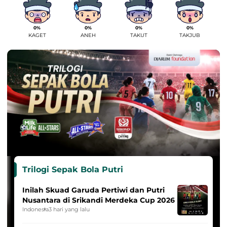
0%
0%
0%
0%
KAGET
ANEH
TAKUT
TAKJUB
Trilogi Sepak Bola Putri
Inilah Skuad Garuda Pertiwi dan Putri
Nusantara di Srikandi Merdeka Cup 2026
Indonesia
3 hari yang lalu