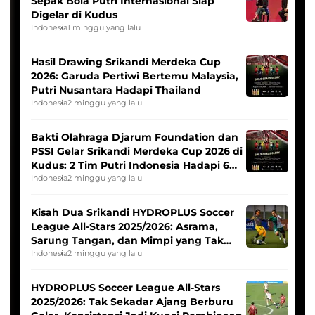
Sepak Bola Putri Internasional Siap
Digelar di Kudus
Indonesia
1 minggu yang lalu
Hasil Drawing Srikandi Merdeka Cup
2026: Garuda Pertiwi Bertemu Malaysia,
Putri Nusantara Hadapi Thailand
Indonesia
2 minggu yang lalu
Bakti Olahraga Djarum Foundation dan
PSSI Gelar Srikandi Merdeka Cup 2026 di
Kudus: 2 Tim Putri Indonesia Hadapi 6
Tim Asia
Indonesia
2 minggu yang lalu
Kisah Dua Srikandi HYDROPLUS Soccer
League All-Stars 2025/2026: Asrama,
Sarung Tangan, dan Mimpi yang Tak
Pernah Padam
Indonesia
2 minggu yang lalu
HYDROPLUS Soccer League All-Stars
2025/2026: Tak Sekadar Ajang Berburu