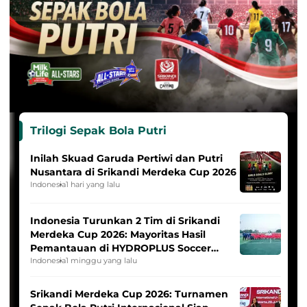
Trilogi Sepak Bola Putri
Inilah Skuad Garuda Pertiwi dan Putri
Nusantara di Srikandi Merdeka Cup 2026
Indonesia
1 hari yang lalu
Indonesia Turunkan 2 Tim di Srikandi
Merdeka Cup 2026: Mayoritas Hasil
Pemantauan di HYDROPLUS Soccer
League
Indonesia
1 minggu yang lalu
Srikandi Merdeka Cup 2026: Turnamen