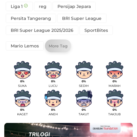
Liga 1
reg
Persijap Jepara
Persita Tangerang
BRI Super League
BRI Super League 2025/2026
SportBites
Mario Lemos
More Tag
0%
0%
0%
0%
SUKA
LUCU
SEDIH
MARAH
0%
0%
0%
0%
KAGET
ANEH
TAKUT
TAKJUB