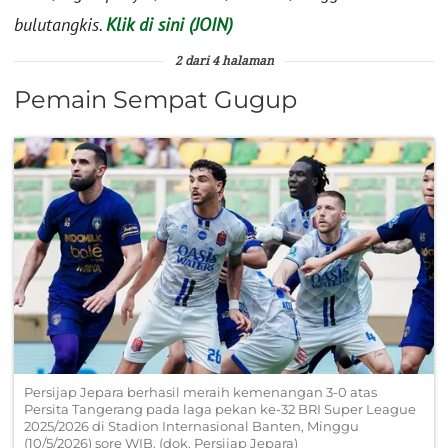
bulutangkis.
Klik di sini (JOIN)
2 dari 4 halaman
Pemain Sempat Gugup
Persijap Jepara berhasil meraih kemenangan 3-0 atas
Persita Tangerang pada laga pekan ke-32 BRI Super League
2025/2026 di Stadion Internasional Banten, Minggu
(10/5/2026) sore WIB. (dok. Persijap Jepara)