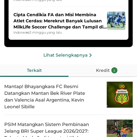
2025/2026
Cipta Cendikia FA dan Misi Membina
Atlet Cerdas: Merekrut Banyak Lulusan
MilkLife Soccer Challenge dan Tampil di
HYDROPLUS Soccer League
Indonesia
3 minggu yang lalu
Lihat Selengkapnya
Terkait
Kredit
2
Mantap! Bhayangkara FC Resmi
Datangkan Mantan Bek River Plate
dan Valencia Asal Argentina, Kevin
Leonel Sibille
PSIM Matangkan Sistem Pembinaan
Jelang BRI Super League 2026/2027: