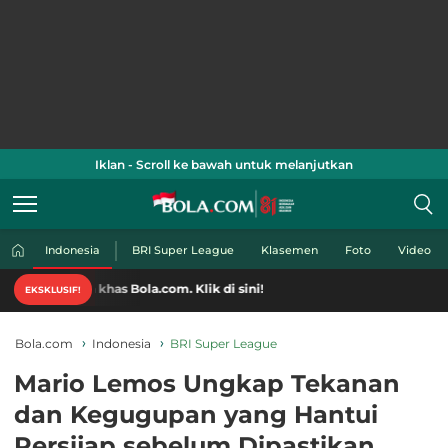
Iklan - Scroll ke bawah untuk melanjutkan
Indonesia
BRI Super League
Klasemen
Foto
Video
has Bola.com. Klik di sini!
EKSKLUSIF!
Bola.com
Indonesia
BRI Super League
Mario Lemos Ungkap Tekanan
dan Kegugupan yang Hantui
Persijap sebelum Dipastikan