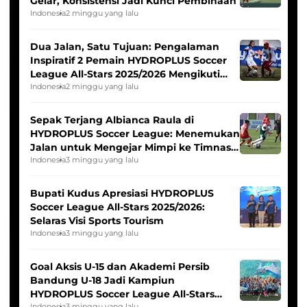
Gelar, Konsistensi Jadi Kunci Pembinaan
Indonesia
2 minggu yang lalu
Dua Jalan, Satu Tujuan: Pengalaman
Inspiratif 2 Pemain HYDROPLUS Soccer
League All-Stars 2025/2026 Mengikuti
Seleksi Timnas Indonesia Putri
Indonesia
2 minggu yang lalu
Sepak Terjang Albianca Raula di
HYDROPLUS Soccer League: Menemukan
Jalan untuk Mengejar Mimpi ke Timnas
Indonesia Putri
Indonesia
3 minggu yang lalu
Bupati Kudus Apresiasi HYDROPLUS
Soccer League All-Stars 2025/2026:
Selaras Visi Sports Tourism
Indonesia
3 minggu yang lalu
Goal Aksis U-15 dan Akademi Persib
Bandung U-18 Jadi Kampiun
HYDROPLUS Soccer League All-Stars
Indonesia
3 minggu yang lalu