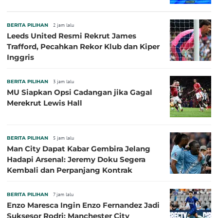
BERITA PILIHAN
2 jam lalu
Leeds United Resmi Rekrut James
Trafford, Pecahkan Rekor Klub dan Kiper
Inggris
BERITA PILIHAN
3 jam lalu
MU Siapkan Opsi Cadangan jika Gagal
Merekrut Lewis Hall
BERITA PILIHAN
5 jam lalu
Man City Dapat Kabar Gembira Jelang
Hadapi Arsenal: Jeremy Doku Segera
Kembali dan Perpanjang Kontrak
BERITA PILIHAN
7 jam lalu
Enzo Maresca Ingin Enzo Fernandez Jadi
Suksesor Rodri: Manchester City