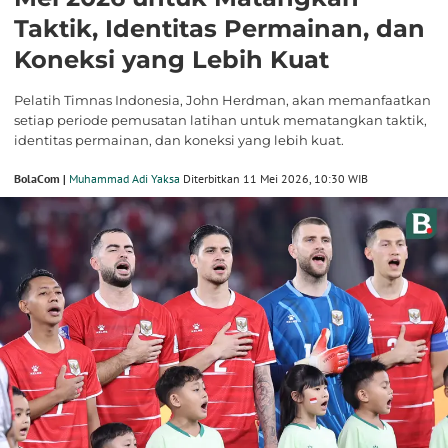
Taktik, Identitas Permainan, dan
Koneksi yang Lebih Kuat
Pelatih Timnas Indonesia, John Herdman, akan memanfaatkan
setiap periode pemusatan latihan untuk mematangkan taktik,
identitas permainan, dan koneksi yang lebih kuat.
BolaCom |
Muhammad Adi Yaksa
Diterbitkan 11 Mei 2026, 10:30 WIB