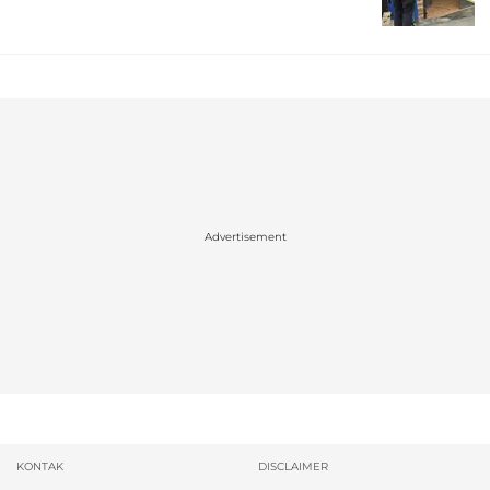
Advertisement
KONTAK
DISCLAIMER