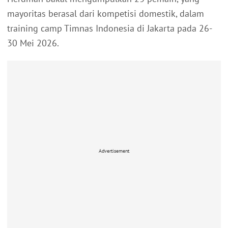
mayoritas berasal dari kompetisi domestik, dalam
training camp Timnas Indonesia di Jakarta pada 26-
30 Mei 2026.
Advertisement