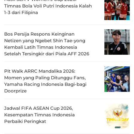
Timnas Bola Voli Putri Indonesia Kalah
1-3 dari Filipina
Bos Persija Respons Keinginan
Netizen yang Ngebet Shin Tae-yong
Kembali Latih Timnas Indonesia
Setelah Tersingkir dari Piala AFF 2026
Pit Walk ARRC Mandalika 2026:
Momen yang Paling Ditunggu Fans,
Yamaha Racing Indonesia Bagi-bagi
Doorprize
Jadwal FIFA ASEAN Cup 2026,
Kesempatan Timnas Indonesia
Perbaiki Peringkat