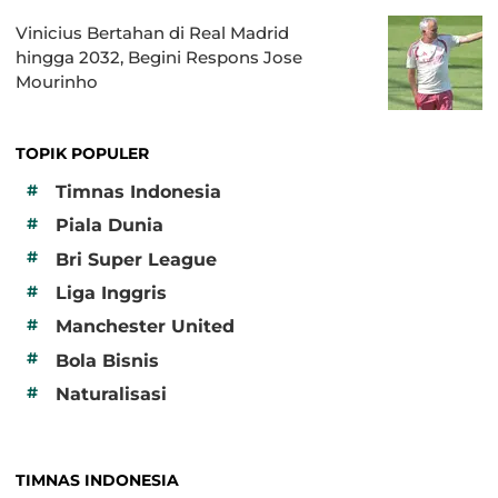
Vinicius Bertahan di Real Madrid
hingga 2032, Begini Respons Jose
Mourinho
TOPIK POPULER
#
Timnas Indonesia
#
Piala Dunia
#
Bri Super League
#
Liga Inggris
#
Manchester United
#
Bola Bisnis
#
Naturalisasi
TIMNAS INDONESIA