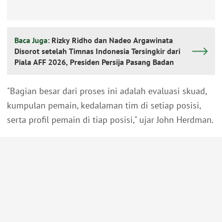
Baca Juga:
Rizky Ridho dan Nadeo Argawinata
Disorot setelah Timnas Indonesia Tersingkir dari
Piala AFF 2026, Presiden Persija Pasang Badan
"Bagian besar dari proses ini adalah evaluasi skuad,
kumpulan pemain, kedalaman tim di setiap posisi,
serta profil pemain di tiap posisi," ujar John Herdman.