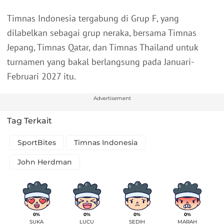
Timnas Indonesia tergabung di Grup F, yang
dilabelkan sebagai grup neraka, bersama Timnas
Jepang, Timnas Qatar, dan Timnas Thailand untuk
turnamen yang bakal berlangsung pada Januari-
Februari 2027 itu.
Advertisement
Tag Terkait
SportBites
Timnas Indonesia
John Herdman
0%
0%
0%
0%
SUKA
LUCU
SEDIH
MARAH