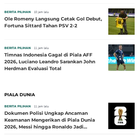
BERITA PILIHAN
10 jam lalu
Ole Romeny Langsung Cetak Gol Debut,
Fortuna Sittard Tahan PSV 2-2
BERITA PILIHAN
11 jam lalu
Timnas Indonesia Gagal di Piala AFF
2026, Luciano Leandro Sarankan John
Herdman Evaluasi Total
PIALA DUNIA
BERITA PILIHAN
11 jam lalu
Dokumen Polisi Ungkap Ancaman
Keamanan Mengerikan di Piala Dunia
2026, Messi hingga Ronaldo Jadi
Sasaran