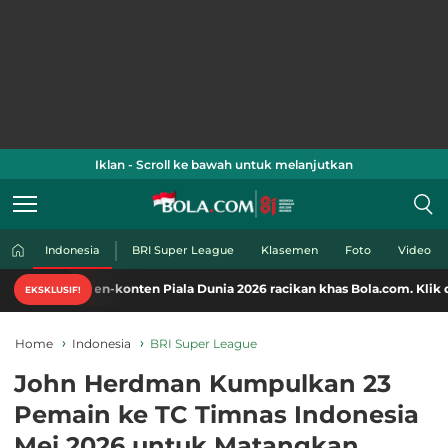
Iklan - Scroll ke bawah untuk melanjutkan
Indonesia
BRI Super League
Klasemen
Foto
Video
ten-konten Piala Dunia 2026 racikan khas Bola.com. Klik di sini!
EKSKLUSIF!
Home
Indonesia
BRI Super League
John Herdman Kumpulkan 23
Pemain ke TC Timnas Indonesia
Mei 2026 untuk Matangkan