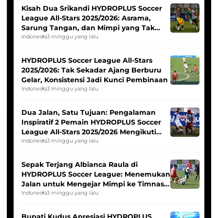
Kisah Dua Srikandi HYDROPLUS Soccer
League All-Stars 2025/2026: Asrama,
Sarung Tangan, dan Mimpi yang Tak
Pernah Padam
Indonesia
3 minggu yang lalu
HYDROPLUS Soccer League All-Stars
2025/2026: Tak Sekadar Ajang Berburu
Gelar, Konsistensi Jadi Kunci Pembinaan
Indonesia
3 minggu yang lalu
Dua Jalan, Satu Tujuan: Pengalaman
Inspiratif 2 Pemain HYDROPLUS Soccer
League All-Stars 2025/2026 Mengikuti
Seleksi Timnas Indonesia Putri
Indonesia
3 minggu yang lalu
Sepak Terjang Albianca Raula di
HYDROPLUS Soccer League: Menemukan
Jalan untuk Mengejar Mimpi ke Timnas
Indonesia Putri
Indonesia
3 minggu yang lalu
Bupati Kudus Apresiasi HYDROPLUS