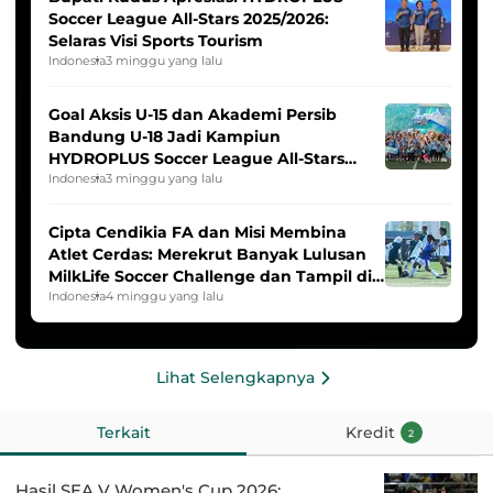
Soccer League All-Stars 2025/2026:
Selaras Visi Sports Tourism
Indonesia
3 minggu yang lalu
Goal Aksis U-15 dan Akademi Persib
Bandung U-18 Jadi Kampiun
HYDROPLUS Soccer League All-Stars
2025/2026
Indonesia
3 minggu yang lalu
Cipta Cendikia FA dan Misi Membina
Atlet Cerdas: Merekrut Banyak Lulusan
MilkLife Soccer Challenge dan Tampil di
HYDROPLUS Soccer League
Indonesia
4 minggu yang lalu
Lihat Selengkapnya
Terkait
Kredit
2
Hasil SEA V Women's Cup 2026: