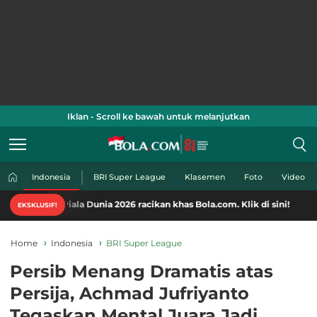
Iklan - Scroll ke bawah untuk melanjutkan
Indonesia
BRI Super League
Klasemen
Foto
Video
ala Dunia 2026 racikan khas Bola.com. Klik di sini!
EKSKLUSIF!
Home
Indonesia
BRI Super League
Persib Menang Dramatis atas
Persija, Achmad Jufriyanto
Tegaskan Mental Juara Jadi