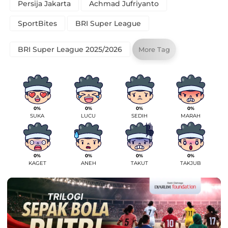
Persija Jakarta
Achmad Jufriyanto
SportBites
BRI Super League
BRI Super League 2025/2026
More Tag
0%
0%
0%
0%
SUKA
LUCU
SEDIH
MARAH
0%
0%
0%
0%
KAGET
ANEH
TAKUT
TAKJUB