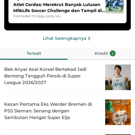
Atlet Cerdas: Merekrut Banyak Lulusan
MilkLife Soccer Challenge dan Tampil di
HYDROPLUS Soccer League
Indonesia
3 minggu yang lalu
Lihat Selengkapnya
Terkait
Kredit
2
Bek Anyar Asal Korsel Bertekad Jadi
Benteng Tangguh Persik di Super
League 2026/2027
Kesan Pertama Eks Werder Bremen di
PSS Sleman: Senang dengan
Sambutan Hangat Super Elja