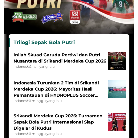
Trilogi Sepak Bola Putri
Inilah Skuad Garuda Pertiwi dan Putri
Nusantara di Srikandi Merdeka Cup 2026
Indonesia
2 hari yang lalu
Indonesia Turunkan 2 Tim di Srikandi
Merdeka Cup 2026: Mayoritas Hasil
Pemantauan di HYDROPLUS Soccer
League
Indonesia
1 minggu yang lalu
Srikandi Merdeka Cup 2026: Turnamen
Sepak Bola Putri Internasional Siap
Digelar di Kudus
Indonesia
1 minggu yang lalu