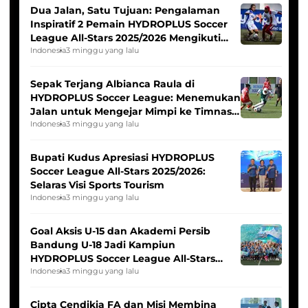
Dua Jalan, Satu Tujuan: Pengalaman
Inspiratif 2 Pemain HYDROPLUS Soccer
League All-Stars 2025/2026 Mengikuti
Seleksi Timnas Indonesia Putri
Indonesia
3 minggu yang lalu
Sepak Terjang Albianca Raula di
HYDROPLUS Soccer League: Menemukan
Jalan untuk Mengejar Mimpi ke Timnas
Indonesia Putri
Indonesia
3 minggu yang lalu
Bupati Kudus Apresiasi HYDROPLUS
Soccer League All-Stars 2025/2026:
Selaras Visi Sports Tourism
Indonesia
3 minggu yang lalu
Goal Aksis U-15 dan Akademi Persib
Bandung U-18 Jadi Kampiun
HYDROPLUS Soccer League All-Stars
2025/2026
Indonesia
3 minggu yang lalu
Cipta Cendikia FA dan Misi Membina