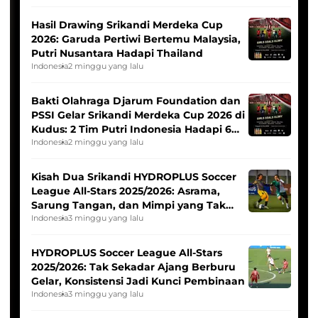
Hasil Drawing Srikandi Merdeka Cup
2026: Garuda Pertiwi Bertemu Malaysia,
Putri Nusantara Hadapi Thailand
Indonesia
2 minggu yang lalu
Bakti Olahraga Djarum Foundation dan
PSSI Gelar Srikandi Merdeka Cup 2026 di
Kudus: 2 Tim Putri Indonesia Hadapi 6
Tim Asia
Indonesia
2 minggu yang lalu
Kisah Dua Srikandi HYDROPLUS Soccer
League All-Stars 2025/2026: Asrama,
Sarung Tangan, dan Mimpi yang Tak
Pernah Padam
Indonesia
3 minggu yang lalu
HYDROPLUS Soccer League All-Stars
2025/2026: Tak Sekadar Ajang Berburu
Gelar, Konsistensi Jadi Kunci Pembinaan
Indonesia
3 minggu yang lalu