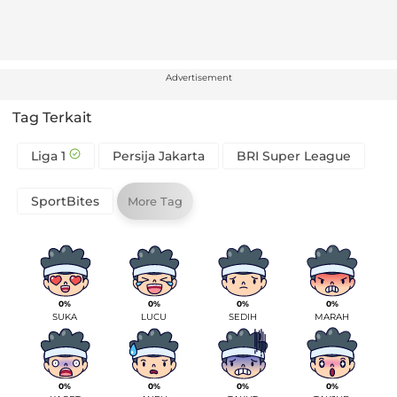
Advertisement
Tag Terkait
Liga 1
Persija Jakarta
BRI Super League
SportBites
More Tag
0%
0%
0%
0%
SUKA
LUCU
SEDIH
MARAH
0%
0%
0%
0%