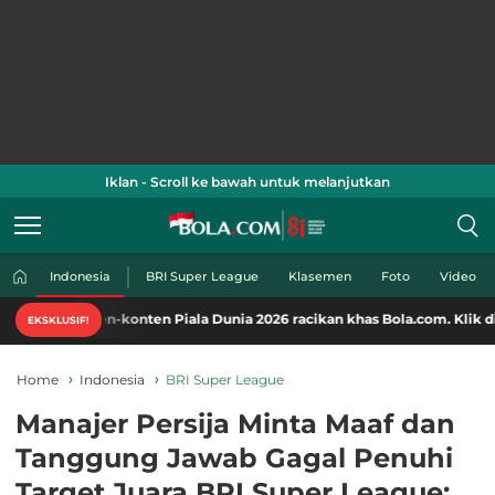
Iklan - Scroll ke bawah untuk melanjutkan
Indonesia
BRI Super League
Klasemen
Foto
Video
-konten Piala Dunia 2026 racikan khas Bola.com. Klik di sini!
EKSKLUSIF!
Home
Indonesia
BRI Super League
Manajer Persija Minta Maaf dan
Tanggung Jawab Gagal Penuhi
Target Juara BRI Super League: