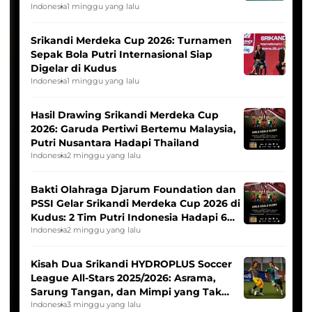
League
Indonesia
1 minggu yang lalu
Srikandi Merdeka Cup 2026: Turnamen
Sepak Bola Putri Internasional Siap
Digelar di Kudus
Indonesia
1 minggu yang lalu
Hasil Drawing Srikandi Merdeka Cup
2026: Garuda Pertiwi Bertemu Malaysia,
Putri Nusantara Hadapi Thailand
Indonesia
2 minggu yang lalu
Bakti Olahraga Djarum Foundation dan
PSSI Gelar Srikandi Merdeka Cup 2026 di
Kudus: 2 Tim Putri Indonesia Hadapi 6
Tim Asia
Indonesia
2 minggu yang lalu
Kisah Dua Srikandi HYDROPLUS Soccer
League All-Stars 2025/2026: Asrama,
Sarung Tangan, dan Mimpi yang Tak
Pernah Padam
Indonesia
3 minggu yang lalu