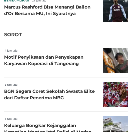
BERITA PILIHAN
14 jam lalu
Marcus Rashford Bisa Menangi Ballon
d'Or Bersama MU, Ini Syaratnya
SOROT
4 jam lalu
Motif Penyiksaan dan Penyekapan
Karyawan Koperasi di Tangerang
1 hari lalu
BGN Segera Coret Sekolah Swasta Elite
dari Daftar Penerima MBG
1 hari lalu
Keluarga Bongkar Kejanggalan
Kematian Mantan Istri Polisi di Medan