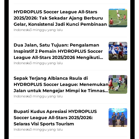
HYDROPLUS Soccer League All-Stars
2025/2026: Tak Sekadar Ajang Berburu
Gelar, Konsistensi Jadi Kunci Pembinaan
Indonesia
3 minggu yang lalu
Dua Jalan, Satu Tujuan: Pengalaman
Inspiratif 2 Pemain HYDROPLUS Soccer
League All-Stars 2025/2026 Mengikuti
Seleksi Timnas Indonesia Putri
Indonesia
3 minggu yang lalu
Sepak Terjang Albianca Raula di
HYDROPLUS Soccer League: Menemukan
Jalan untuk Mengejar Mimpi ke Timnas
Indonesia Putri
Indonesia
3 minggu yang lalu
Bupati Kudus Apresiasi HYDROPLUS
Soccer League All-Stars 2025/2026:
Selaras Visi Sports Tourism
Indonesia
3 minggu yang lalu