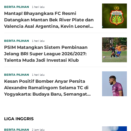
BERITA PILIHAN
1 hari lalu
Mantap! Bhayangkara FC Resmi
Datangkan Mantan Bek River Plate dan
Valencia Asal Argentina, Kevin Leonel
Sibille
BERITA PILIHAN
1 hari lalu
PSIM Matangkan Sistem Pembinaan
Jelang BRI Super League 2026/2027:
Talenta Muda Jadi Investasi Klub
BERITA PILIHAN
1 hari lalu
Kesan Positif Bomber Anyar Persita
Alexandre Ramalingom Selama TC di
Yogyakarta: Budaya Baru, Semangat
Baru!
LIGA INGGRIS
BERITA PILIHAN
2 jam lalu