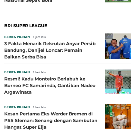
Nasional Sepak Bola
BRI SUPER LEAGUE
BERITA PILIHAN
1 jam lalu
3 Fakta Menarik Rekrutan Anyar Persib
Bandung, Danijel Loncar: Pemain
Balkan Serba Bisa
BERITA PILIHAN
1 hari lalu
Resmi! Kadu Monteiro Berlabuh ke
Borneo FC Samarinda, Gantikan Nadeo
Argawinata
BERITA PILIHAN
1 hari lalu
Kesan Pertama Eks Werder Bremen di
PSS Sleman: Senang dengan Sambutan
Hangat Super Elja