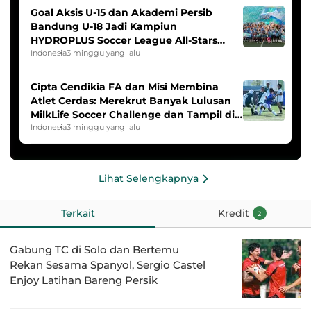
Goal Aksis U-15 dan Akademi Persib
Bandung U-18 Jadi Kampiun
HYDROPLUS Soccer League All-Stars
2025/2026
Indonesia
3 minggu yang lalu
Cipta Cendikia FA dan Misi Membina
Atlet Cerdas: Merekrut Banyak Lulusan
MilkLife Soccer Challenge dan Tampil di
HYDROPLUS Soccer League
Indonesia
3 minggu yang lalu
Lihat Selengkapnya
Terkait
Kredit
2
Gabung TC di Solo dan Bertemu
Rekan Sesama Spanyol, Sergio Castel
Enjoy Latihan Bareng Persik