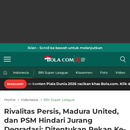
Iklan - Scroll ke bawah untuk melanjutkan
Indonesia
BRI Super League
Klasemen
Foto
Video
ten-konten Piala Dunia 2026 racikan khas Bola.com. Klik di sini!
EKSKLUSIF!
Home
Indonesia
BRI Super League
Rivalitas Persis, Madura United,
dan PSM Hindari Jurang
Degradasi: Ditentukan Pekan Ke-