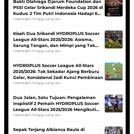
Bakti Olahraga Djarum Foundation dan
PSSI Gelar Srikandi Merdeka Cup 2026 di
Kudus: 2 Tim Putri Indonesia Hadapi 6
Tim Asia
Indonesia
2 minggu yang lalu
Kisah Dua Srikandi HYDROPLUS Soccer
League All-Stars 2025/2026: Asrama,
Sarung Tangan, dan Mimpi yang Tak
Pernah Padam
Indonesia
3 minggu yang lalu
HYDROPLUS Soccer League All-Stars
2025/2026: Tak Sekadar Ajang Berburu
Gelar, Konsistensi Jadi Kunci Pembinaan
Indonesia
3 minggu yang lalu
Dua Jalan, Satu Tujuan: Pengalaman
Inspiratif 2 Pemain HYDROPLUS Soccer
League All-Stars 2025/2026 Mengikuti
Seleksi Timnas Indonesia Putri
Indonesia
3 minggu yang lalu
Sepak Terjang Albianca Raula di