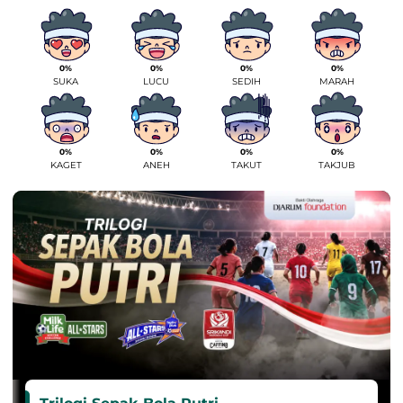
0%
0%
0%
0%
SUKA
LUCU
SEDIH
MARAH
0%
0%
0%
0%
KAGET
ANEH
TAKUT
TAKJUB