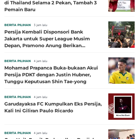
di Thailand Selama 2 Pekan, Tambah 3
Pemain Baru
BERITA PILIHAN
3 jam lalu
Persija Kembali Disponsori Bank
Jakarta untuk Super League Musim
Depan, Pramono Anung Berikan
Penjelasan terkait Dukungan BUMD
BERITA PILIHAN
4 jam lalu
Mohamad Prapanca Buka-bukaan Akui
Persija PDKT dengan Justin Hubner,
Tunggu Keputusan Shin Tae-yong
BERITA PILIHAN
4 jam lalu
Garudayaksa FC Kumpulkan Eks Persija,
Kali Ini Giliran Paulo Ricardo
BERITA PILIHAN
4 jam lalu