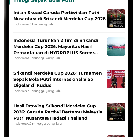
Trilogi Sepak Bola Putri
Inilah Skuad Garuda Pertiwi dan Putri
Nusantara di Srikandi Merdeka Cup 2026
Indonesia
3 hari yang lalu
Indonesia Turunkan 2 Tim di Srikandi
Merdeka Cup 2026: Mayoritas Hasil
Pemantauan di HYDROPLUS Soccer
League
Indonesia
1 minggu yang lalu
Srikandi Merdeka Cup 2026: Turnamen
Sepak Bola Putri Internasional Siap
Digelar di Kudus
Indonesia
1 minggu yang lalu
Hasil Drawing Srikandi Merdeka Cup
2026: Garuda Pertiwi Bertemu Malaysia,
Putri Nusantara Hadapi Thailand
Indonesia
2 minggu yang lalu