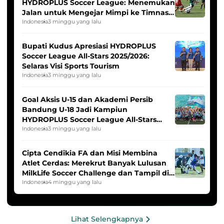
HYDROPLUS Soccer League: Menemukan
Jalan untuk Mengejar Mimpi ke Timnas
Indonesia Putri
Indonesia
3 minggu yang lalu
Bupati Kudus Apresiasi HYDROPLUS
Soccer League All-Stars 2025/2026:
Selaras Visi Sports Tourism
Indonesia
3 minggu yang lalu
Goal Aksis U-15 dan Akademi Persib
Bandung U-18 Jadi Kampiun
HYDROPLUS Soccer League All-Stars
2025/2026
Indonesia
3 minggu yang lalu
Cipta Cendikia FA dan Misi Membina
Atlet Cerdas: Merekrut Banyak Lulusan
MilkLife Soccer Challenge dan Tampil di
HYDROPLUS Soccer League
Indonesia
4 minggu yang lalu
Lihat Selengkapnya