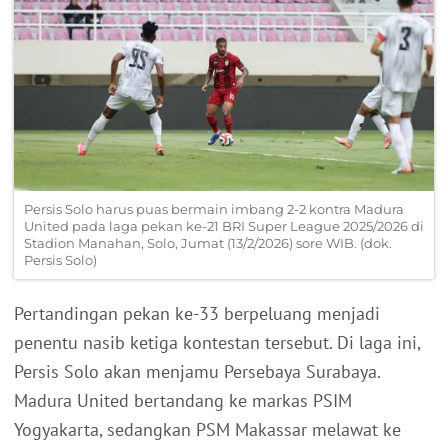
Persis Solo harus puas bermain imbang 2-2 kontra Madura
United pada laga pekan ke-21 BRI Super League 2025/2026 di
Stadion Manahan, Solo, Jumat (13/2/2026) sore WIB. (dok.
Persis Solo)
Pertandingan pekan ke-33 berpeluang menjadi
penentu nasib ketiga kontestan tersebut. Di laga ini,
Persis Solo akan menjamu Persebaya Surabaya.
Madura United bertandang ke markas PSIM
Yogyakarta, sedangkan PSM Makassar melawat ke