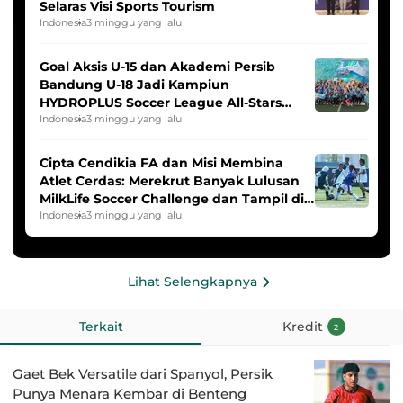
Selaras Visi Sports Tourism
Indonesia
3 minggu yang lalu
Goal Aksis U-15 dan Akademi Persib
Bandung U-18 Jadi Kampiun
HYDROPLUS Soccer League All-Stars
2025/2026
Indonesia
3 minggu yang lalu
Cipta Cendikia FA dan Misi Membina
Atlet Cerdas: Merekrut Banyak Lulusan
MilkLife Soccer Challenge dan Tampil di
HYDROPLUS Soccer League
Indonesia
3 minggu yang lalu
Lihat Selengkapnya
Terkait
Kredit
2
Gaet Bek Versatile dari Spanyol, Persik
Punya Menara Kembar di Benteng