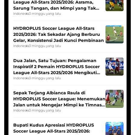
League All-Stars 2025/2026: Asrama,
Sarung Tangan, dan Mimpi yang Tak
Pernah Padam
Indonesia
3 minggu yang lalu
HYDROPLUS Soccer League All-Stars
2025/2026: Tak Sekadar Ajang Berburu
Gelar, Konsistensi Jadi Kunci Pembinaan
Indonesia
3 minggu yang lalu
Dua Jalan, Satu Tujuan: Pengalaman
Inspiratif 2 Pemain HYDROPLUS Soccer
League All-Stars 2025/2026 Mengikuti
Seleksi Timnas Indonesia Putri
Indonesia
3 minggu yang lalu
Sepak Terjang Albianca Raula di
HYDROPLUS Soccer League: Menemukan
Jalan untuk Mengejar Mimpi ke Timnas
Indonesia Putri
Indonesia
3 minggu yang lalu
Bupati Kudus Apresiasi HYDROPLUS
Soccer League All-Stars 2025/2026: