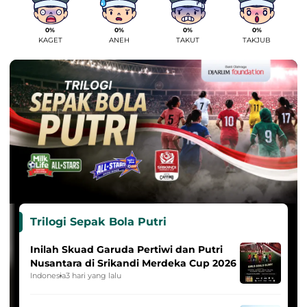
0%
0%
0%
0%
KAGET
ANEH
TAKUT
TAKJUB
Trilogi Sepak Bola Putri
Inilah Skuad Garuda Pertiwi dan Putri
Nusantara di Srikandi Merdeka Cup 2026
Indonesia
3 hari yang lalu