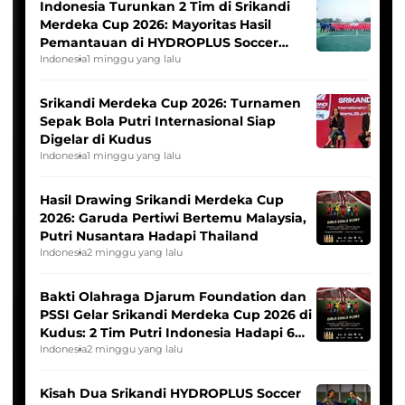
Indonesia Turunkan 2 Tim di Srikandi
Merdeka Cup 2026: Mayoritas Hasil
Pemantauan di HYDROPLUS Soccer
League
Indonesia
1 minggu yang lalu
Srikandi Merdeka Cup 2026: Turnamen
Sepak Bola Putri Internasional Siap
Digelar di Kudus
Indonesia
1 minggu yang lalu
Hasil Drawing Srikandi Merdeka Cup
2026: Garuda Pertiwi Bertemu Malaysia,
Putri Nusantara Hadapi Thailand
Indonesia
2 minggu yang lalu
Bakti Olahraga Djarum Foundation dan
PSSI Gelar Srikandi Merdeka Cup 2026 di
Kudus: 2 Tim Putri Indonesia Hadapi 6
Tim Asia
Indonesia
2 minggu yang lalu
Kisah Dua Srikandi HYDROPLUS Soccer