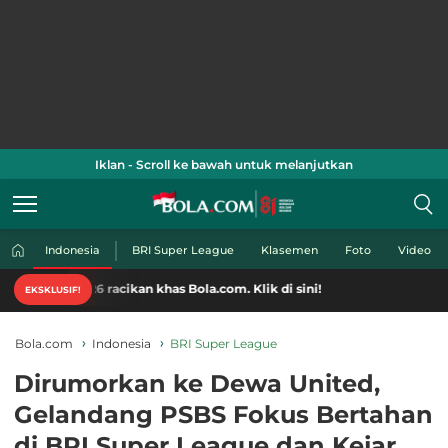
Iklan - Scroll ke bawah untuk melanjutkan
Indonesia
BRI Super League
Klasemen
Foto
Video
26 racikan khas Bola.com. Klik di sini!
EKSKLUSIF!
Bola.com
Indonesia
BRI Super League
Dirumorkan ke Dewa United,
Gelandang PSBS Fokus Bertahan
di BRI Super League dan Kejar