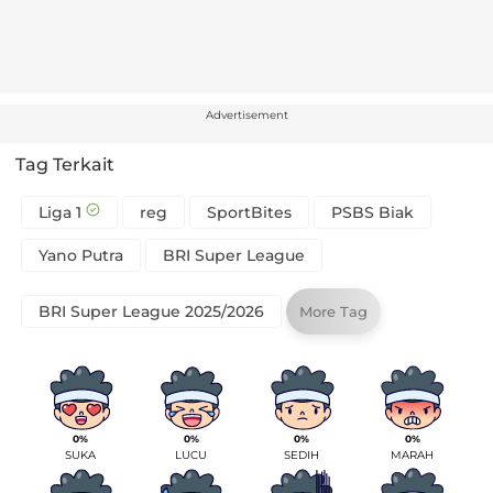
Advertisement
Tag Terkait
Liga 1
reg
SportBites
PSBS Biak
Yano Putra
BRI Super League
BRI Super League 2025/2026
More Tag
0%
0%
0%
0%
SUKA
LUCU
SEDIH
MARAH