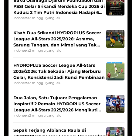
Bakti Olahraga Djarum Foundation dan
PSSI Gelar Srikandi Merdeka Cup 2026 di
Kudus: 2 Tim Putri Indonesia Hadapi 6
Tim Asia
Indonesia
2 minggu yang lalu
Kisah Dua Srikandi HYDROPLUS Soccer
League All-Stars 2025/2026: Asrama,
Sarung Tangan, dan Mimpi yang Tak
Pernah Padam
Indonesia
2 minggu yang lalu
HYDROPLUS Soccer League All-Stars
2025/2026: Tak Sekadar Ajang Berburu
Gelar, Konsistensi Jadi Kunci Pembinaan
Indonesia
2 minggu yang lalu
Dua Jalan, Satu Tujuan: Pengalaman
Inspiratif 2 Pemain HYDROPLUS Soccer
League All-Stars 2025/2026 Mengikuti
Seleksi Timnas Indonesia Putri
Indonesia
2 minggu yang lalu
Sepak Terjang Albianca Raula di