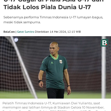
Tidak Lolos Piala Dunia U-17
Sebenarnya performa Timnas Indonesia U-17 lumayan bagus,
meski tidak sempurna.
BolaCom |
Gatot Sumitro
Diterbitkan 14 Mei 2026, 12:15 WIB
Pelatih Timnas Indonesia U-17, Kurniawan Dwi Yulianto, saat
memimpin sesi latihan timnya di Stadion Gelora 10 November,