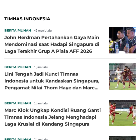
TIMNAS INDONESIA
BERITA PILIHAN
42 menit lalu
John Herdman Pertahankan Gaya Main
Mendominasi saat Hadapi Singapura di
Laga Terakhir Grup A Piala AFF 2026
BERITA PILIHAN
1 jam lalu
Lini Tengah Jadi Kunci Timnas
Indonesia untuk Kandaskan Singapura,
Pengamat Nilai Thom Haye dan Marc
Klok Sebaiknya Tidak Tampil Bareng
BERITA PILIHAN
1 jam lalu
Marc Klok Ungkap Kondisi Ruang Ganti
Timnas Indonesia Jelang Menghadapi
Laga Krusial di Kandang Singapura
BERITA PILIHAN
2 jam lalu