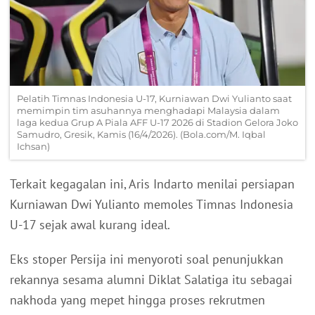
Pelatih Timnas Indonesia U-17, Kurniawan Dwi Yulianto saat
memimpin tim asuhannya menghadapi Malaysia dalam
laga kedua Grup A Piala AFF U-17 2026 di Stadion Gelora Joko
Samudro, Gresik, Kamis (16/4/2026). (Bola.com/M. Iqbal
Ichsan)
Terkait kegagalan ini, Aris Indarto menilai persiapan
Kurniawan Dwi Yulianto memoles Timnas Indonesia
U-17 sejak awal kurang ideal.
Eks stoper Persija ini menyoroti soal penunjukkan
rekannya sesama alumni Diklat Salatiga itu sebagai
nakhoda yang mepet hingga proses rekrutmen