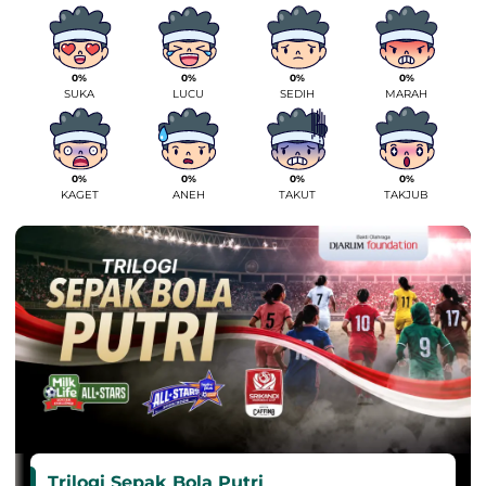
0%
0%
0%
0%
SUKA
LUCU
SEDIH
MARAH
0%
0%
0%
0%
KAGET
ANEH
TAKUT
TAKJUB
Trilogi Sepak Bola Putri