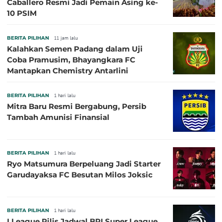
Caballero Resmi Jadi Pemain Asing ke-
10 PSIM
BERITA PILIHAN
11 jam lalu
Kalahkan Semen Padang dalam Uji
Coba Pramusim, Bhayangkara FC
Mantapkan Chemistry Antarlini
BERITA PILIHAN
1 hari lalu
Mitra Baru Resmi Bergabung, Persib
Tambah Amunisi Finansial
BERITA PILIHAN
1 hari lalu
Ryo Matsumura Berpeluang Jadi Starter
Garudayaksa FC Besutan Milos Joksic
BERITA PILIHAN
1 hari lalu
I.League Rilis Jadwal BRI Super League