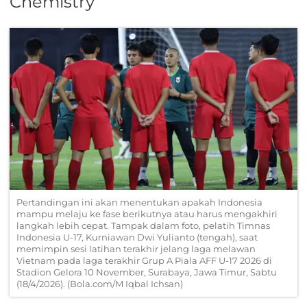
Chemistry
Pertandingan ini akan menentukan apakah Indonesia
mampu melaju ke fase berikutnya atau harus mengakhiri
langkah lebih cepat. Tampak dalam foto, pelatih Timnas
Indonesia U-17, Kurniawan Dwi Yulianto (tengah), saat
memimpin sesi latihan terakhir jelang laga melawan
Vietnam pada laga terakhir Grup A Piala AFF U-17 2026 di
Stadion Gelora 10 November, Surabaya, Jawa Timur, Sabtu
(18/4/2026). (Bola.com/M Iqbal Ichsan)