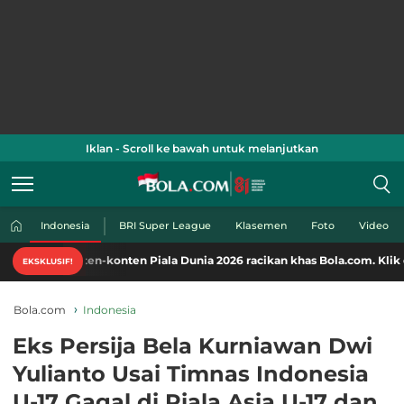
Iklan - Scroll ke bawah untuk melanjutkan
Indonesia
BRI Super League
Klasemen
Foto
Video
en-konten Piala Dunia 2026 racikan khas Bola.com. Klik di sini!
EKSKLUSIF!
Bola.com
Indonesia
Eks Persija Bela Kurniawan Dwi
Yulianto Usai Timnas Indonesia
U-17 Gagal di Piala Asia U-17 dan