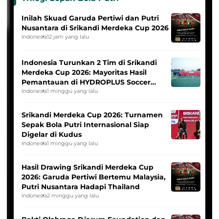
Inilah Skuad Garuda Pertiwi dan Putri
Nusantara di Srikandi Merdeka Cup 2026
Indonesia
12 jam yang lalu
Indonesia Turunkan 2 Tim di Srikandi
Merdeka Cup 2026: Mayoritas Hasil
Pemantauan di HYDROPLUS Soccer
League
Indonesia
1 minggu yang lalu
Srikandi Merdeka Cup 2026: Turnamen
Sepak Bola Putri Internasional Siap
Digelar di Kudus
Indonesia
1 minggu yang lalu
Hasil Drawing Srikandi Merdeka Cup
2026: Garuda Pertiwi Bertemu Malaysia,
Putri Nusantara Hadapi Thailand
Indonesia
2 minggu yang lalu