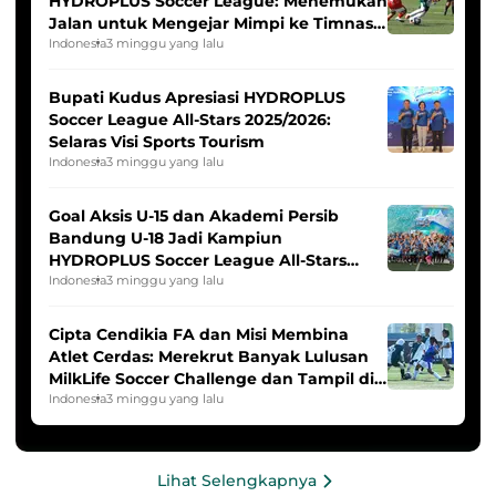
HYDROPLUS Soccer League: Menemukan
Jalan untuk Mengejar Mimpi ke Timnas
Indonesia Putri
Indonesia
3 minggu yang lalu
Bupati Kudus Apresiasi HYDROPLUS
Soccer League All-Stars 2025/2026:
Selaras Visi Sports Tourism
Indonesia
3 minggu yang lalu
Goal Aksis U-15 dan Akademi Persib
Bandung U-18 Jadi Kampiun
HYDROPLUS Soccer League All-Stars
2025/2026
Indonesia
3 minggu yang lalu
Cipta Cendikia FA dan Misi Membina
Atlet Cerdas: Merekrut Banyak Lulusan
MilkLife Soccer Challenge dan Tampil di
HYDROPLUS Soccer League
Indonesia
3 minggu yang lalu
Lihat Selengkapnya