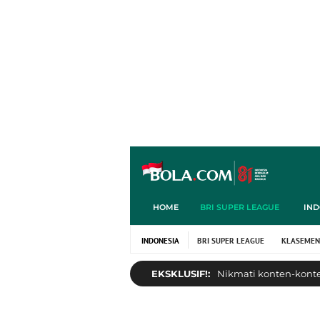
HOME
BRI SUPER LEAGUE
IND
INDONESIA
BRI SUPER LEAGUE
KLASEMEN
EKSKLUSIF!:
Nikmati konten-konten