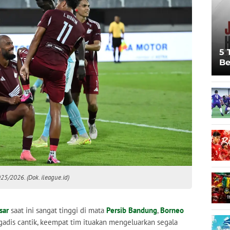
5 
Be
Pi
Sp
Ju
5/2026. (Dok. ileague.id)
sar
saat ini sangat tinggi di mata
Persib Bandung
,
Borneo
t gadis cantik, keempat tim ituakan mengeluarkan segala