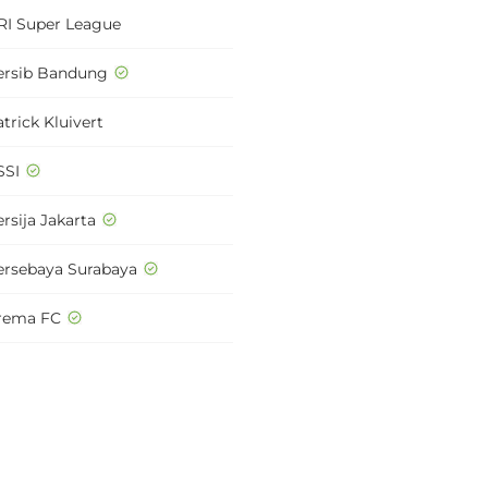
RI Super League
ersib Bandung
trick Kluivert
SSI
rsija Jakarta
ersebaya Surabaya
rema FC