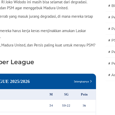
I Joko Widodo ini masih bisa selamat dari degradasi.
#
B
IM dan PSM agar menggebuk Madura United.
errab yang masuk jurang degradasi, di mana mereka tetap
#
P
#
Pa
 mereka harus kerja keras menjinakkan amukan Laskar
.
#
P
FC, Madura United, dan Persis paling kuat untuk merayu PSM?
#
Pe
per League
#
P
#
A