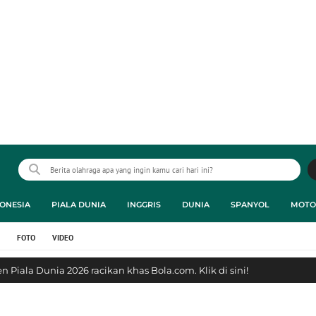
ONESIA
PIALA DUNIA
INGGRIS
DUNIA
SPANYOL
MOTO
FOTO
VIDEO
 Piala Dunia 2026 racikan khas Bola.com. Klik di sini!