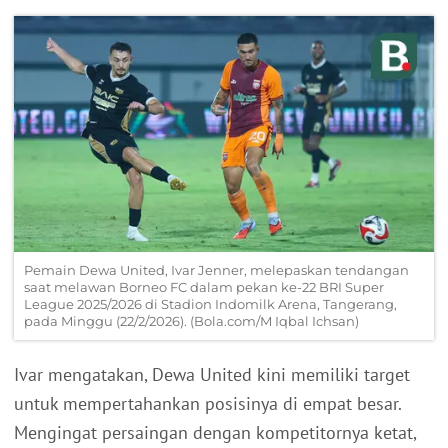
Pemain Dewa United, Ivar Jenner, melepaskan tendangan
saat melawan Borneo FC dalam pekan ke-22 BRI Super
League 2025/2026 di Stadion Indomilk Arena, Tangerang,
pada Minggu (22/2/2026). (Bola.com/M Iqbal Ichsan)
Ivar mengatakan, Dewa United kini memiliki target
untuk mempertahankan posisinya di empat besar.
Mengingat persaingan dengan kompetitornya ketat,