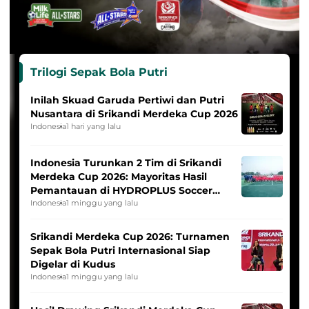
Trilogi Sepak Bola Putri
Inilah Skuad Garuda Pertiwi dan Putri
Nusantara di Srikandi Merdeka Cup 2026
Indonesia
1 hari yang lalu
Indonesia Turunkan 2 Tim di Srikandi
Merdeka Cup 2026: Mayoritas Hasil
Pemantauan di HYDROPLUS Soccer
League
Indonesia
1 minggu yang lalu
Srikandi Merdeka Cup 2026: Turnamen
Sepak Bola Putri Internasional Siap
Digelar di Kudus
Indonesia
1 minggu yang lalu