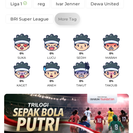
Liga 1
reg
Ivar Jenner
Dewa United
BRI Super League
More Tag
0%
0%
0%
0%
SUKA
LUCU
SEDIH
MARAH
0%
0%
0%
0%
KAGET
ANEH
TAKUT
TAKJUB