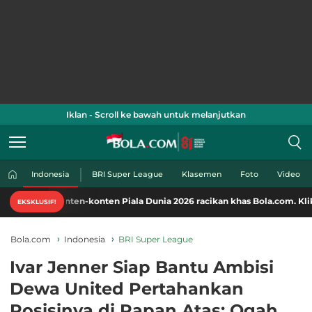
Iklan - Scroll ke bawah untuk melanjutkan
Indonesia
BRI Super League
Klasemen
Foto
Video
konten-konten Piala Dunia 2026 racikan khas Bola.com. Klik di sini!
EKSKLUSIF!
Bola.com
Indonesia
BRI Super League
Ivar Jenner Siap Bantu Ambisi
Dewa United Pertahankan
Posisinya di Papan Atas: Ogah