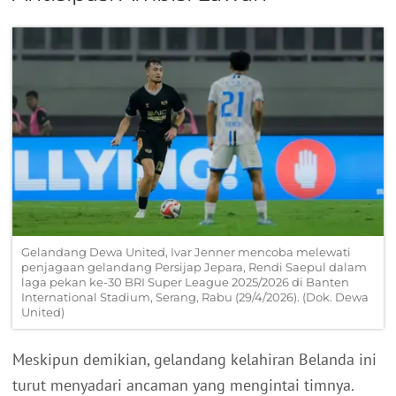
Gelandang Dewa United, Ivar Jenner mencoba melewati
penjagaan gelandang Persijap Jepara, Rendi Saepul dalam
laga pekan ke-30 BRI Super League 2025/2026 di Banten
International Stadium, Serang, Rabu (29/4/2026). (Dok. Dewa
United)
Meskipun demikian, gelandang kelahiran Belanda ini
turut menyadari ancaman yang mengintai timnya.