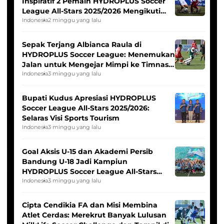
Inspiratif 2 Pemain HYDROPLUS Soccer
League All-Stars 2025/2026 Mengikuti
Seleksi Timnas Indonesia Putri
Indonesia
2 minggu yang lalu
Sepak Terjang Albianca Raula di
HYDROPLUS Soccer League: Menemukan
Jalan untuk Mengejar Mimpi ke Timnas
Indonesia Putri
Indonesia
3 minggu yang lalu
Bupati Kudus Apresiasi HYDROPLUS
Soccer League All-Stars 2025/2026:
Selaras Visi Sports Tourism
Indonesia
3 minggu yang lalu
Goal Aksis U-15 dan Akademi Persib
Bandung U-18 Jadi Kampiun
HYDROPLUS Soccer League All-Stars
2025/2026
Indonesia
3 minggu yang lalu
Cipta Cendikia FA dan Misi Membina
Atlet Cerdas: Merekrut Banyak Lulusan