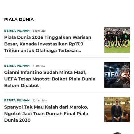
PIALA DUNIA
BERITA PILIHAN
6 jam lalu
Piala Dunia 2026 Tinggalkan Warisan
Besar, Kanada Investasikan Rp17,9
Triliun untuk Olahraga Terbesar
Sepanjang Sejarah
BERITA PILIHAN
7 jam lalu
Gianni Infantino Sudah Minta Maaf,
UEFA Tetap Ngotot: Boikot Piala Dunia
Belum Dicabut
BERITA PILIHAN
11 jam lalu
Spanyol Tak Mau Kalah dari Maroko,
Ngotot Jadi Tuan Rumah Final Piala
Dunia 2030