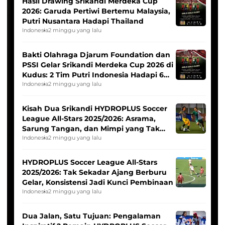
Hasil Drawing Srikandi Merdeka Cup
2026: Garuda Pertiwi Bertemu Malaysia,
Putri Nusantara Hadapi Thailand
Indonesia
2 minggu yang lalu
Bakti Olahraga Djarum Foundation dan
PSSI Gelar Srikandi Merdeka Cup 2026 di
Kudus: 2 Tim Putri Indonesia Hadapi 6
Tim Asia
Indonesia
2 minggu yang lalu
Kisah Dua Srikandi HYDROPLUS Soccer
League All-Stars 2025/2026: Asrama,
Sarung Tangan, dan Mimpi yang Tak
Pernah Padam
Indonesia
2 minggu yang lalu
HYDROPLUS Soccer League All-Stars
2025/2026: Tak Sekadar Ajang Berburu
Gelar, Konsistensi Jadi Kunci Pembinaan
Indonesia
2 minggu yang lalu
Dua Jalan, Satu Tujuan: Pengalaman