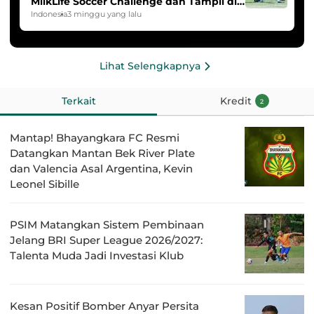
MilkLife Soccer Challenge dan Tampil di
HYDROPLUS Soccer League
Indonesia
3 minggu yang lalu
Lihat Selengkapnya
Terkait
Kredit
2
Mantap! Bhayangkara FC Resmi
Datangkan Mantan Bek River Plate
dan Valencia Asal Argentina, Kevin
Leonel Sibille
PSIM Matangkan Sistem Pembinaan
Jelang BRI Super League 2026/2027:
Talenta Muda Jadi Investasi Klub
Kesan Positif Bomber Anyar Persita