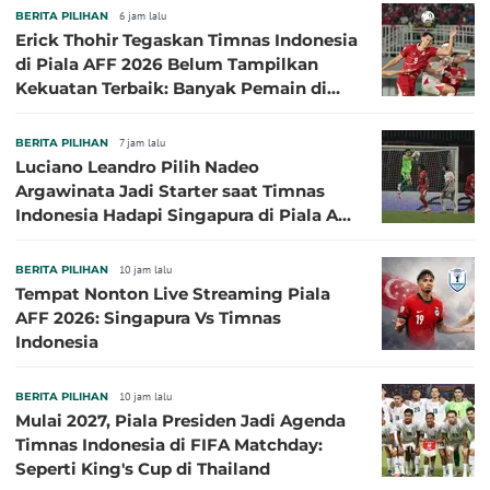
BERITA PILIHAN
6 jam lalu
Erick Thohir Tegaskan Timnas Indonesia
di Piala AFF 2026 Belum Tampilkan
Kekuatan Terbaik: Banyak Pemain di
Eropa Tidak Bisa Berpartisipasi
BERITA PILIHAN
7 jam lalu
Luciano Leandro Pilih Nadeo
Argawinata Jadi Starter saat Timnas
Indonesia Hadapi Singapura di Piala AFF
2026: Pengalaman Jadi Kunci
BERITA PILIHAN
10 jam lalu
Tempat Nonton Live Streaming Piala
AFF 2026: Singapura Vs Timnas
Indonesia
BERITA PILIHAN
10 jam lalu
Mulai 2027, Piala Presiden Jadi Agenda
Timnas Indonesia di FIFA Matchday:
Seperti King's Cup di Thailand