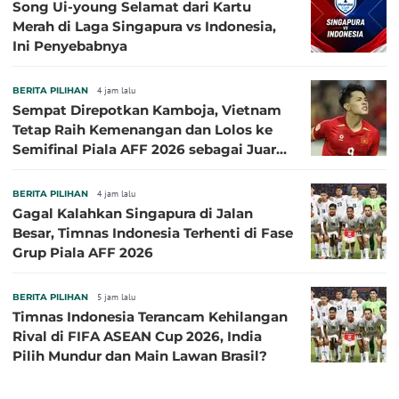
Song Ui-young Selamat dari Kartu
Merah di Laga Singapura vs Indonesia,
Ini Penyebabnya
BERITA PILIHAN
4 jam lalu
Sempat Direpotkan Kamboja, Vietnam
Tetap Raih Kemenangan dan Lolos ke
Semifinal Piala AFF 2026 sebagai Juara
Grup A
BERITA PILIHAN
4 jam lalu
Gagal Kalahkan Singapura di Jalan
Besar, Timnas Indonesia Terhenti di Fase
Grup Piala AFF 2026
BERITA PILIHAN
5 jam lalu
Timnas Indonesia Terancam Kehilangan
Rival di FIFA ASEAN Cup 2026, India
Pilih Mundur dan Main Lawan Brasil?