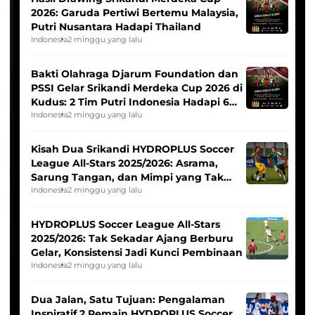
2026: Garuda Pertiwi Bertemu Malaysia,
Putri Nusantara Hadapi Thailand
Indonesia
2 minggu yang lalu
Bakti Olahraga Djarum Foundation dan
PSSI Gelar Srikandi Merdeka Cup 2026 di
Kudus: 2 Tim Putri Indonesia Hadapi 6
Tim Asia
Indonesia
2 minggu yang lalu
Kisah Dua Srikandi HYDROPLUS Soccer
League All-Stars 2025/2026: Asrama,
Sarung Tangan, dan Mimpi yang Tak
Pernah Padam
Indonesia
2 minggu yang lalu
HYDROPLUS Soccer League All-Stars
2025/2026: Tak Sekadar Ajang Berburu
Gelar, Konsistensi Jadi Kunci Pembinaan
Indonesia
2 minggu yang lalu
Dua Jalan, Satu Tujuan: Pengalaman
Inspiratif 2 Pemain HYDROPLUS Soccer