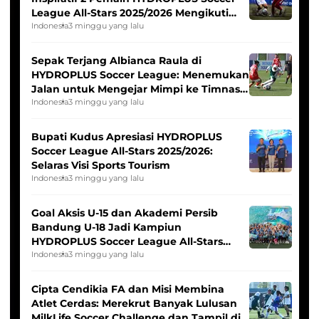
League All-Stars 2025/2026 Mengikuti
Seleksi Timnas Indonesia Putri
Indonesia
3 minggu yang lalu
Sepak Terjang Albianca Raula di
HYDROPLUS Soccer League: Menemukan
Jalan untuk Mengejar Mimpi ke Timnas
Indonesia Putri
Indonesia
3 minggu yang lalu
Bupati Kudus Apresiasi HYDROPLUS
Soccer League All-Stars 2025/2026:
Selaras Visi Sports Tourism
Indonesia
3 minggu yang lalu
Goal Aksis U-15 dan Akademi Persib
Bandung U-18 Jadi Kampiun
HYDROPLUS Soccer League All-Stars
2025/2026
Indonesia
3 minggu yang lalu
Cipta Cendikia FA dan Misi Membina
Atlet Cerdas: Merekrut Banyak Lulusan
MilkLife Soccer Challenge dan Tampil di