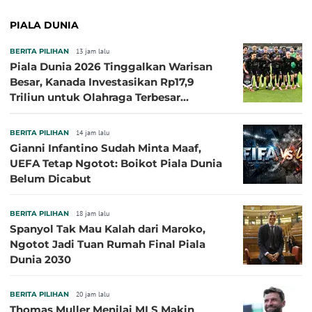
PIALA DUNIA
BERITA PILIHAN
13 jam lalu
Piala Dunia 2026 Tinggalkan Warisan
Besar, Kanada Investasikan Rp17,9
Triliun untuk Olahraga Terbesar
Sepanjang Sejarah
BERITA PILIHAN
14 jam lalu
Gianni Infantino Sudah Minta Maaf,
UEFA Tetap Ngotot: Boikot Piala Dunia
Belum Dicabut
BERITA PILIHAN
18 jam lalu
Spanyol Tak Mau Kalah dari Maroko,
Ngotot Jadi Tuan Rumah Final Piala
Dunia 2030
BERITA PILIHAN
20 jam lalu
Thomas Muller Menilai MLS Makin