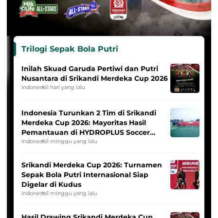
Trilogi Sepak Bola Putri
Inilah Skuad Garuda Pertiwi dan Putri
Nusantara di Srikandi Merdeka Cup 2026
Indonesia
1 hari yang lalu
Indonesia Turunkan 2 Tim di Srikandi
Merdeka Cup 2026: Mayoritas Hasil
Pemantauan di HYDROPLUS Soccer
League
Indonesia
1 minggu yang lalu
Srikandi Merdeka Cup 2026: Turnamen
Sepak Bola Putri Internasional Siap
Digelar di Kudus
Indonesia
1 minggu yang lalu
Hasil Drawing Srikandi Merdeka Cup