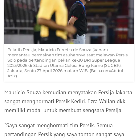
Pelatih Persija, Mauricio Ferreira de Souza (kanan)
memantau permainan tim asuhannya saat melawan Persis
Solo pada pertandingan pekan ke-30 BRI Super League
2025/2026 di Stadion Utama Gelora Bung Karno (SUGBK),
Jakarta, Senin 27 April 2026 malam WIB. (Bola.com/Abdul
Aziz)
Mauricio Souza kemudian menyatakan Persija Jakarta
sangat menghormati Persik Kediri. Ezra Walian dkk.
memiliki modal untuk membuat sengsara Persija.
"Saya sangat menghormati tim Persik. Semua
pertandingan Persik yang saya tonton sangat saya