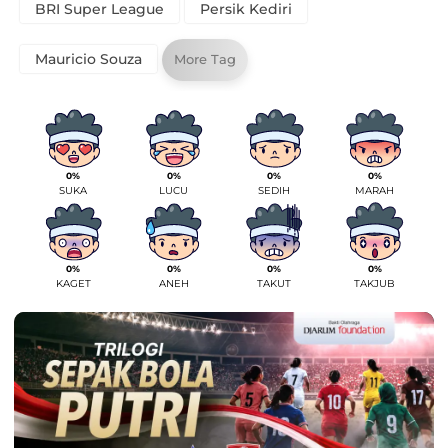
BRI Super League
Persik Kediri
Mauricio Souza
More Tag
0%
0%
0%
0%
SUKA
LUCU
SEDIH
MARAH
0%
0%
0%
0%
KAGET
ANEH
TAKUT
TAKJUB