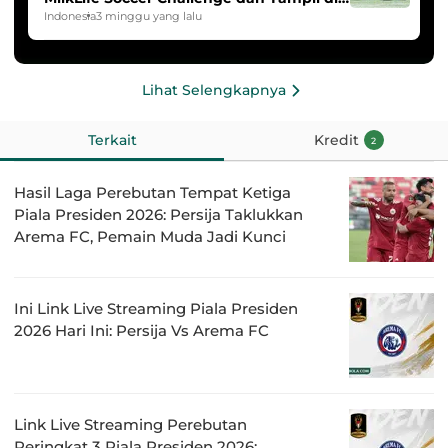
HYDROPLUS Soccer League
Indonesia
3 minggu yang lalu
Lihat Selengkapnya
Terkait
Kredit
2
Hasil Laga Perebutan Tempat Ketiga
Piala Presiden 2026: Persija Taklukkan
Arema FC, Pemain Muda Jadi Kunci
Ini Link Live Streaming Piala Presiden
2026 Hari Ini: Persija Vs Arema FC
Link Live Streaming Perebutan
Peringkat 3 Piala Presiden 2026: