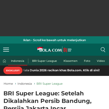
Iklan - Scroll ke bawah untuk melanjutkan
Indonesia
BRI Super League
Klasemen
Foto
Video
iala Dunia 2026 racikan khas Bola.com. Klik di sini!
EKSKLUSIF!
Home
Indonesia
BRI Super League
BRI Super League: Setelah
Dikalahkan Persib Bandung,
Persija Jakarta Incar