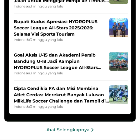
Jalan untuk Mengejar Mimpi ke Timnas
Indonesia Putri
Indonesia
3 minggu yang lalu
Bupati Kudus Apresiasi HYDROPLUS
Soccer League All-Stars 2025/2026:
Selaras Visi Sports Tourism
Indonesia
3 minggu yang lalu
Goal Aksis U-15 dan Akademi Persib
Bandung U-18 Jadi Kampiun
HYDROPLUS Soccer League All-Stars
2025/2026
Indonesia
3 minggu yang lalu
Cipta Cendikia FA dan Misi Membina
Atlet Cerdas: Merekrut Banyak Lulusan
MilkLife Soccer Challenge dan Tampil di
HYDROPLUS Soccer League
Indonesia
3 minggu yang lalu
Lihat Selengkapnya