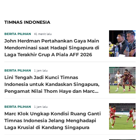
TIMNAS INDONESIA
BERITA PILIHAN
41 menit lalu
John Herdman Pertahankan Gaya Main
Mendominasi saat Hadapi Singapura di
Laga Terakhir Grup A Piala AFF 2026
BERITA PILIHAN
1 jam lalu
Lini Tengah Jadi Kunci Timnas
Indonesia untuk Kandaskan Singapura,
Pengamat Nilai Thom Haye dan Marc
Klok Sebaiknya Tidak Tampil Bareng
BERITA PILIHAN
1 jam lalu
Marc Klok Ungkap Kondisi Ruang Ganti
Timnas Indonesia Jelang Menghadapi
Laga Krusial di Kandang Singapura