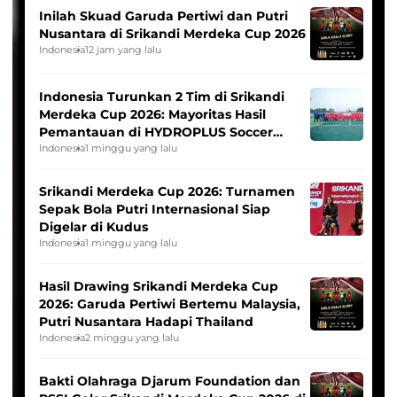
Inilah Skuad Garuda Pertiwi dan Putri
Nusantara di Srikandi Merdeka Cup 2026
Indonesia
12 jam yang lalu
Indonesia Turunkan 2 Tim di Srikandi
Merdeka Cup 2026: Mayoritas Hasil
Pemantauan di HYDROPLUS Soccer
League
Indonesia
1 minggu yang lalu
Srikandi Merdeka Cup 2026: Turnamen
Sepak Bola Putri Internasional Siap
Digelar di Kudus
Indonesia
1 minggu yang lalu
Hasil Drawing Srikandi Merdeka Cup
2026: Garuda Pertiwi Bertemu Malaysia,
Putri Nusantara Hadapi Thailand
Indonesia
2 minggu yang lalu
Bakti Olahraga Djarum Foundation dan