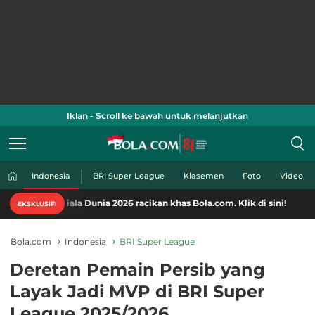
Iklan - Scroll ke bawah untuk melanjutkan
Indonesia
BRI Super League
Klasemen
Foto
Video
ala Dunia 2026 racikan khas Bola.com. Klik di sini!
EKSKLUSIF!
Bola.com
Indonesia
BRI Super League
Deretan Pemain Persib yang
Layak Jadi MVP di BRI Super
League 2025/2026