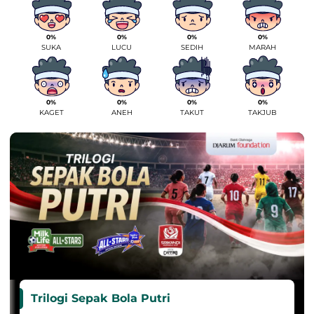
0%
0%
0%
0%
SUKA
LUCU
SEDIH
MARAH
0%
0%
0%
0%
KAGET
ANEH
TAKUT
TAKJUB
Trilogi Sepak Bola Putri