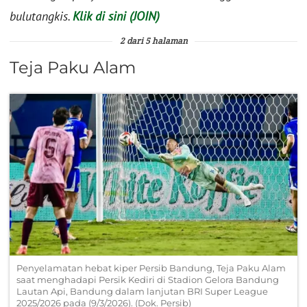
bulutangkis.
Klik di sini (JOIN)
2 dari 5 halaman
Teja Paku Alam
Penyelamatan hebat kiper Persib Bandung, Teja Paku Alam
saat menghadapi Persik Kediri di Stadion Gelora Bandung
Lautan Api, Bandung dalam lanjutan BRI Super League
2025/2026 pada (9/3/2026). (Dok. Persib)