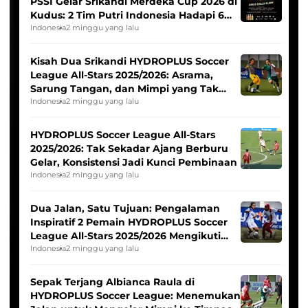
PSSI Gelar Srikandi Merdeka Cup 2026 di
Kudus: 2 Tim Putri Indonesia Hadapi 6
Tim Asia
Indonesia
2 minggu yang lalu
Kisah Dua Srikandi HYDROPLUS Soccer
League All-Stars 2025/2026: Asrama,
Sarung Tangan, dan Mimpi yang Tak
Pernah Padam
Indonesia
2 minggu yang lalu
HYDROPLUS Soccer League All-Stars
2025/2026: Tak Sekadar Ajang Berburu
Gelar, Konsistensi Jadi Kunci Pembinaan
Indonesia
2 minggu yang lalu
Dua Jalan, Satu Tujuan: Pengalaman
Inspiratif 2 Pemain HYDROPLUS Soccer
League All-Stars 2025/2026 Mengikuti
Seleksi Timnas Indonesia Putri
Indonesia
2 minggu yang lalu
Sepak Terjang Albianca Raula di
HYDROPLUS Soccer League: Menemukan