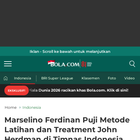
Iklan - Scroll ke bawah untuk melanjutkan
Indonesia
BRI Super League
Klasemen
Foto
Video
 Piala Dunia 2026 racikan khas Bola.com. Klik di sini!
EKSKLUSIF!
Home
Indonesia
Marselino Ferdinan Puji Metode
Latihan dan Treatment John
Herdman di Timnas Indonesia