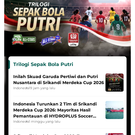
Trilogi Sepak Bola Putri
Inilah Skuad Garuda Pertiwi dan Putri
Nusantara di Srikandi Merdeka Cup 2026
Indonesia
19 jam yang lalu
Indonesia Turunkan 2 Tim di Srikandi
Merdeka Cup 2026: Mayoritas Hasil
Pemantauan di HYDROPLUS Soccer
League
Indonesia
1 minggu yang lalu