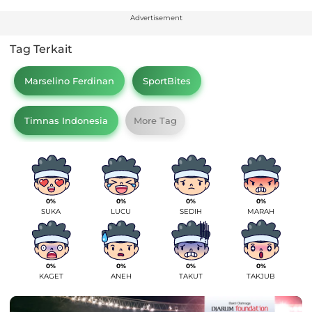
Advertisement
Tag Terkait
Marselino Ferdinan
SportBites
Timnas Indonesia
More Tag
0%
0%
0%
0%
SUKA
LUCU
SEDIH
MARAH
0%
0%
0%
0%
KAGET
ANEH
TAKUT
TAKJUB