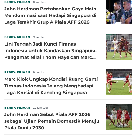
BERITA PILIHAN
8 jam lalu
John Herdman Pertahankan Gaya Main
Mendominasi saat Hadapi Singapura di
Laga Terakhir Grup A Piala AFF 2026
BERITA PILIHAN
9 jam lalu
Lini Tengah Jadi Kunci Timnas
Indonesia untuk Kandaskan Singapura,
Pengamat Nilai Thom Haye dan Marc
Klok Sebaiknya Tidak Tampil Bareng
BERITA PILIHAN
9 jam lalu
Marc Klok Ungkap Kondisi Ruang Ganti
Timnas Indonesia Jelang Menghadapi
Laga Krusial di Kandang Singapura
BERITA PILIHAN
10 jam lalu
John Herdman Sebut Piala AFF 2026
sebagai Ujian Pemain Domestik Menuju
Piala Dunia 2030