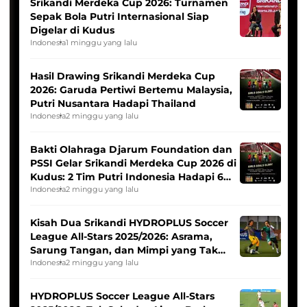
Srikandi Merdeka Cup 2026: Turnamen
Sepak Bola Putri Internasional Siap
Digelar di Kudus
Indonesia
1 minggu yang lalu
Hasil Drawing Srikandi Merdeka Cup
2026: Garuda Pertiwi Bertemu Malaysia,
Putri Nusantara Hadapi Thailand
Indonesia
2 minggu yang lalu
Bakti Olahraga Djarum Foundation dan
PSSI Gelar Srikandi Merdeka Cup 2026 di
Kudus: 2 Tim Putri Indonesia Hadapi 6
Tim Asia
Indonesia
2 minggu yang lalu
Kisah Dua Srikandi HYDROPLUS Soccer
League All-Stars 2025/2026: Asrama,
Sarung Tangan, dan Mimpi yang Tak
Pernah Padam
Indonesia
2 minggu yang lalu
HYDROPLUS Soccer League All-Stars