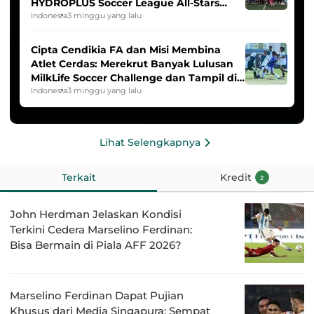
HYDROPLUS Soccer League All-Stars
2025/2026
Indonesia
3 minggu yang lalu
Cipta Cendikia FA dan Misi Membina
Atlet Cerdas: Merekrut Banyak Lulusan
MilkLife Soccer Challenge dan Tampil di
HYDROPLUS Soccer League
Indonesia
3 minggu yang lalu
Lihat Selengkapnya
Terkait
Kredit
2
John Herdman Jelaskan Kondisi
Terkini Cedera Marselino Ferdinan:
Bisa Bermain di Piala AFF 2026?
Marselino Ferdinan Dapat Pujian
Khusus dari Media Singapura: Sempat