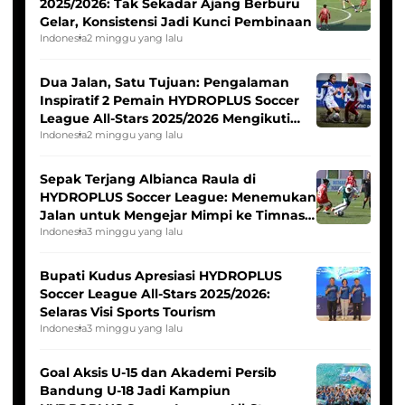
2025/2026: Tak Sekadar Ajang Berburu
Gelar, Konsistensi Jadi Kunci Pembinaan
Indonesia
2 minggu yang lalu
Dua Jalan, Satu Tujuan: Pengalaman
Inspiratif 2 Pemain HYDROPLUS Soccer
League All-Stars 2025/2026 Mengikuti
Seleksi Timnas Indonesia Putri
Indonesia
2 minggu yang lalu
Sepak Terjang Albianca Raula di
HYDROPLUS Soccer League: Menemukan
Jalan untuk Mengejar Mimpi ke Timnas
Indonesia Putri
Indonesia
3 minggu yang lalu
Bupati Kudus Apresiasi HYDROPLUS
Soccer League All-Stars 2025/2026:
Selaras Visi Sports Tourism
Indonesia
3 minggu yang lalu
Goal Aksis U-15 dan Akademi Persib
Bandung U-18 Jadi Kampiun