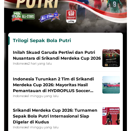
Trilogi Sepak Bola Putri
Inilah Skuad Garuda Pertiwi dan Putri
Nusantara di Srikandi Merdeka Cup 2026
Indonesia
2 hari yang lalu
Indonesia Turunkan 2 Tim di Srikandi
Merdeka Cup 2026: Mayoritas Hasil
Pemantauan di HYDROPLUS Soccer
League
Indonesia
1 minggu yang lalu
Srikandi Merdeka Cup 2026: Turnamen
Sepak Bola Putri Internasional Siap
Digelar di Kudus
Indonesia
1 minggu yang lalu