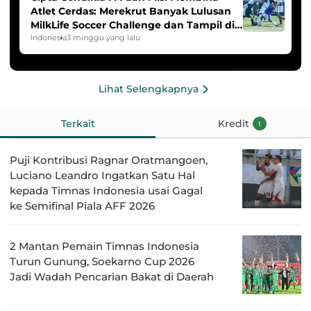
Atlet Cerdas: Merekrut Banyak Lulusan
MilkLife Soccer Challenge dan Tampil di
HYDROPLUS Soccer League
Indonesia
3 minggu yang lalu
Lihat Selengkapnya
Terkait
Kredit
1
Puji Kontribusi Ragnar Oratmangoen,
Luciano Leandro Ingatkan Satu Hal
kepada Timnas Indonesia usai Gagal
ke Semifinal Piala AFF 2026
2 Mantan Pemain Timnas Indonesia
Turun Gunung, Soekarno Cup 2026
Jadi Wadah Pencarian Bakat di Daerah