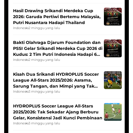
Hasil Drawing Srikandi Merdeka Cup
2026: Garuda Pertiwi Bertemu Malaysia,
Putri Nusantara Hadapi Thailand
Indonesia
2 minggu yang lalu
Bakti Olahraga Djarum Foundation dan
PSSI Gelar Srikandi Merdeka Cup 2026 di
Kudus: 2 Tim Putri Indonesia Hadapi 6
Tim Asia
Indonesia
2 minggu yang lalu
Kisah Dua Srikandi HYDROPLUS Soccer
League All-Stars 2025/2026: Asrama,
Sarung Tangan, dan Mimpi yang Tak
Pernah Padam
Indonesia
3 minggu yang lalu
HYDROPLUS Soccer League All-Stars
2025/2026: Tak Sekadar Ajang Berburu
Gelar, Konsistensi Jadi Kunci Pembinaan
Indonesia
3 minggu yang lalu