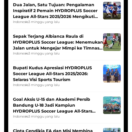
Dua Jalan, Satu Tujuan: Pengalaman
Inspiratif 2 Pemain HYDROPLUS Soccer
League All-Stars 2025/2026 Mengikuti
Seleksi Timnas Indonesia Putri
Indonesia
3 minggu yang lalu
Sepak Terjang Albianca Raula di
HYDROPLUS Soccer League: Menemukan
Jalan untuk Mengejar Mimpi ke Timnas
Indonesia Putri
Indonesia
3 minggu yang lalu
Bupati Kudus Apresiasi HYDROPLUS
Soccer League All-Stars 2025/2026:
Selaras Visi Sports Tourism
Indonesia
3 minggu yang lalu
Goal Aksis U-15 dan Akademi Persib
Bandung U-18 Jadi Kampiun
HYDROPLUS Soccer League All-Stars
2025/2026
Indonesia
3 minggu yang lalu
Cipta Cendikia FA dan Misi Membina