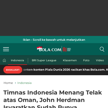
Iklan - Scroll ke bawah untuk melanjutkan
Indonesia
BRI Super League
Klasemen
Foto
Video
onten-konten Piala Dunia 2026 racikan khas Bola.com. Klik di sini!
EKSKLUSIF!
Home
Indonesia
Timnas Indonesia Menang Telak
atas Oman, John Herdman
Isyaratkan Sudah Punya