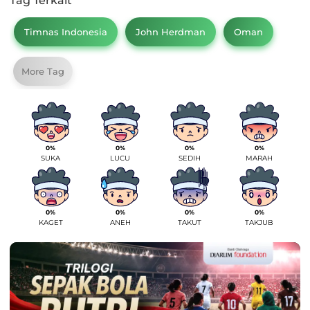
Tag Terkait
Timnas Indonesia
John Herdman
Oman
More Tag
0%
0%
0%
0%
SUKA
LUCU
SEDIH
MARAH
0%
0%
0%
0%
KAGET
ANEH
TAKUT
TAKJUB