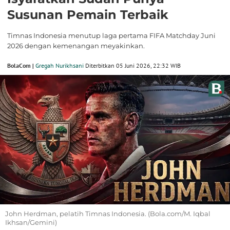
Susunan Pemain Terbaik
Timnas Indonesia menutup laga pertama FIFA Matchday Juni
2026 dengan kemenangan meyakinkan.
BolaCom |
Gregah Nurikhsani
Diterbitkan 05 Juni 2026, 22:32 WIB
John Herdman, pelatih Timnas Indonesia. (Bola.com/M. Iqbal
Ikhsan/Gemini)