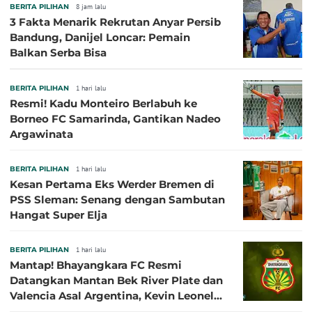
BERITA PILIHAN
8 jam lalu
3 Fakta Menarik Rekrutan Anyar Persib
Bandung, Danijel Loncar: Pemain
Balkan Serba Bisa
BERITA PILIHAN
1 hari lalu
Resmi! Kadu Monteiro Berlabuh ke
Borneo FC Samarinda, Gantikan Nadeo
Argawinata
BERITA PILIHAN
1 hari lalu
Kesan Pertama Eks Werder Bremen di
PSS Sleman: Senang dengan Sambutan
Hangat Super Elja
BERITA PILIHAN
1 hari lalu
Mantap! Bhayangkara FC Resmi
Datangkan Mantan Bek River Plate dan
Valencia Asal Argentina, Kevin Leonel
Sibille