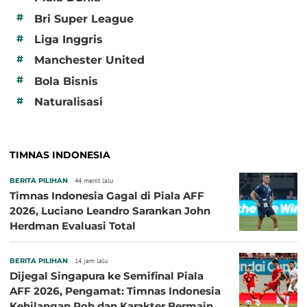
#
Bri Super League
#
Liga Inggris
#
Manchester United
#
Bola Bisnis
#
Naturalisasi
TIMNAS INDONESIA
BERITA PILIHAN
44 menit lalu
Timnas Indonesia Gagal di Piala AFF
2026, Luciano Leandro Sarankan John
Herdman Evaluasi Total
BERITA PILIHAN
14 jam lalu
Dijegal Singapura ke Semifinal Piala
AFF 2026, Pengamat: Timnas Indonesia
Kehilangan Roh dan Karakter Bermain