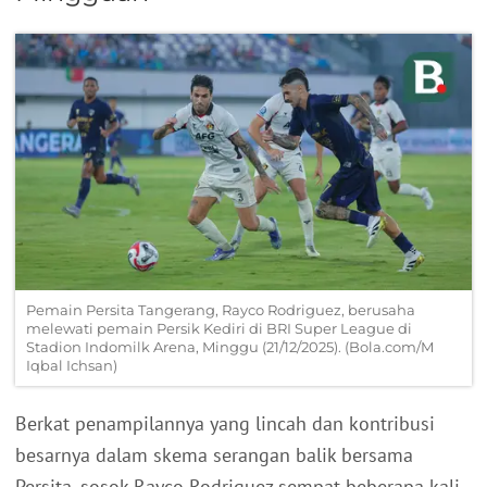
Pemain Persita Tangerang, Rayco Rodriguez, berusaha
melewati pemain Persik Kediri di BRI Super League di
Stadion Indomilk Arena, Minggu (21/12/2025). (Bola.com/M
Iqbal Ichsan)
Berkat penampilannya yang lincah dan kontribusi
besarnya dalam skema serangan balik bersama
Persita, sosok Rayco Rodriguez sempat beberapa kali