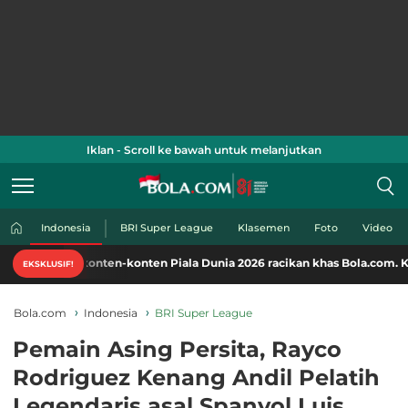
Iklan - Scroll ke bawah untuk melanjutkan
Indonesia
BRI Super League
Klasemen
Foto
Video
konten-konten Piala Dunia 2026 racikan khas Bola.com. Klik di sini!
EKSKLUSIF!
Bola.com
Indonesia
BRI Super League
Pemain Asing Persita, Rayco
Rodriguez Kenang Andil Pelatih
Legendaris asal Spanyol Luis