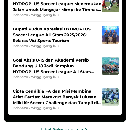
HYDROPLUS Soccer League: Menemukan
Jalan untuk Mengejar Mimpi ke Timnas
Indonesia Putri
Indonesia
3 minggu yang lalu
Bupati Kudus Apresiasi HYDROPLUS
Soccer League All-Stars 2025/2026:
Selaras Visi Sports Tourism
Indonesia
3 minggu yang lalu
Goal Aksis U-15 dan Akademi Persib
Bandung U-18 Jadi Kampiun
HYDROPLUS Soccer League All-Stars
2025/2026
Indonesia
3 minggu yang lalu
Cipta Cendikia FA dan Misi Membina
Atlet Cerdas: Merekrut Banyak Lulusan
MilkLife Soccer Challenge dan Tampil di
HYDROPLUS Soccer League
Indonesia
3 minggu yang lalu
Lihat Selengkapnya