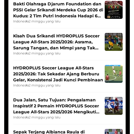
Bakti Olahraga Djarum Foundation dan
PSSI Gelar Srikandi Merdeka Cup 2026 di
Kudus: 2 Tim Putri Indonesia Hadapi 6
Tim Asia
Indonesia
2 minggu yang lalu
Kisah Dua Srikandi HYDROPLUS Soccer
League All-Stars 2025/2026: Asrama,
Sarung Tangan, dan Mimpi yang Tak
Pernah Padam
Indonesia
2 minggu yang lalu
HYDROPLUS Soccer League All-Stars
2025/2026: Tak Sekadar Ajang Berburu
Gelar, Konsistensi Jadi Kunci Pembinaan
Indonesia
2 minggu yang lalu
Dua Jalan, Satu Tujuan: Pengalaman
Inspiratif 2 Pemain HYDROPLUS Soccer
League All-Stars 2025/2026 Mengikuti
Seleksi Timnas Indonesia Putri
Indonesia
2 minggu yang lalu
Sepak Terjang Albianca Raula di