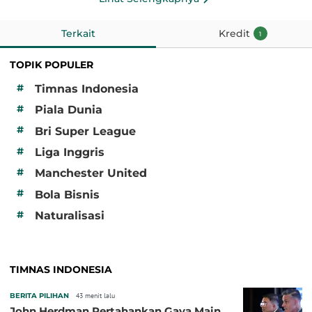
Terkait
Kredit
1
TOPIK POPULER
#
Timnas Indonesia
#
Piala Dunia
#
Bri Super League
#
Liga Inggris
#
Manchester United
#
Bola Bisnis
#
Naturalisasi
TIMNAS INDONESIA
BERITA PILIHAN
43 menit lalu
John Herdman Pertahankan Gaya Main