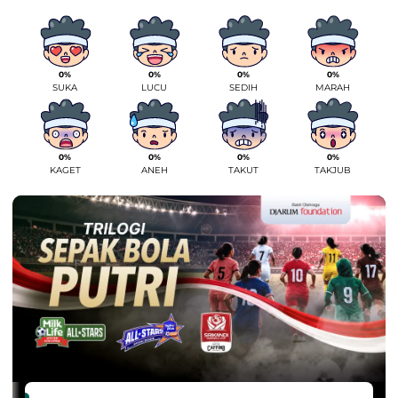
0%
0%
0%
0%
SUKA
LUCU
SEDIH
MARAH
0%
0%
0%
0%
KAGET
ANEH
TAKUT
TAKJUB