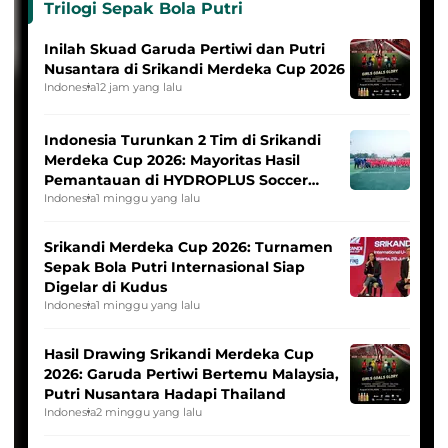
Trilogi Sepak Bola Putri
Inilah Skuad Garuda Pertiwi dan Putri
Nusantara di Srikandi Merdeka Cup 2026
Indonesia
12 jam yang lalu
Indonesia Turunkan 2 Tim di Srikandi
Merdeka Cup 2026: Mayoritas Hasil
Pemantauan di HYDROPLUS Soccer
League
Indonesia
1 minggu yang lalu
Srikandi Merdeka Cup 2026: Turnamen
Sepak Bola Putri Internasional Siap
Digelar di Kudus
Indonesia
1 minggu yang lalu
Hasil Drawing Srikandi Merdeka Cup
2026: Garuda Pertiwi Bertemu Malaysia,
Putri Nusantara Hadapi Thailand
Indonesia
2 minggu yang lalu