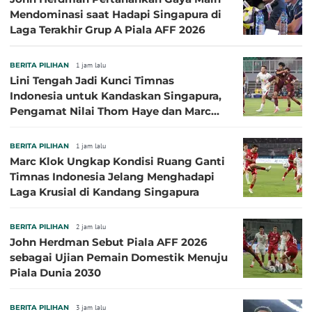
Mendominasi saat Hadapi Singapura di
Laga Terakhir Grup A Piala AFF 2026
BERITA PILIHAN
1 jam lalu
Lini Tengah Jadi Kunci Timnas
Indonesia untuk Kandaskan Singapura,
Pengamat Nilai Thom Haye dan Marc
Klok Sebaiknya Tidak Tampil Bareng
BERITA PILIHAN
1 jam lalu
Marc Klok Ungkap Kondisi Ruang Ganti
Timnas Indonesia Jelang Menghadapi
Laga Krusial di Kandang Singapura
BERITA PILIHAN
2 jam lalu
John Herdman Sebut Piala AFF 2026
sebagai Ujian Pemain Domestik Menuju
Piala Dunia 2030
BERITA PILIHAN
3 jam lalu