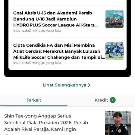
Goal Aksis U-15 dan Akademi Persib
Bandung U-18 Jadi Kampiun
HYDROPLUS Soccer League All-Stars
2025/2026
Indonesia
3 minggu yang lalu
Cipta Cendikia FA dan Misi Membina
Atlet Cerdas: Merekrut Banyak Lulusan
MilkLife Soccer Challenge dan Tampil di
HYDROPLUS Soccer League
Indonesia
3 minggu yang lalu
Lihat Selengkapnya
Terkait
Kredit
2
Shin Tae-yong Anggap Serius
Semifinal Piala Presiden 2026: Persib
Adalah Rival Persija, Kami Ingin