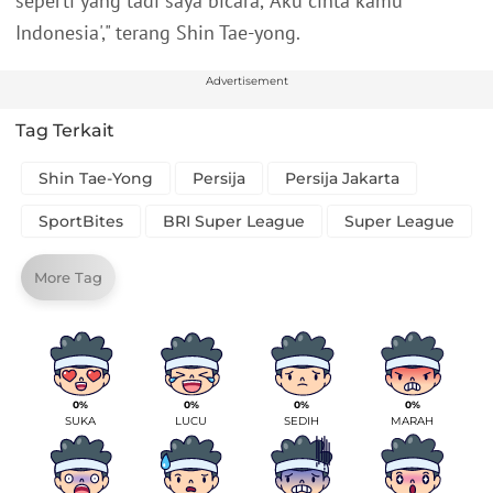
seperti yang tadi saya bicara, 'Aku cinta kamu
Indonesia'," terang Shin Tae-yong.
Advertisement
Tag Terkait
Shin Tae-Yong
Persija
Persija Jakarta
SportBites
BRI Super League
Super League
More Tag
0%
0%
0%
0%
SUKA
LUCU
SEDIH
MARAH