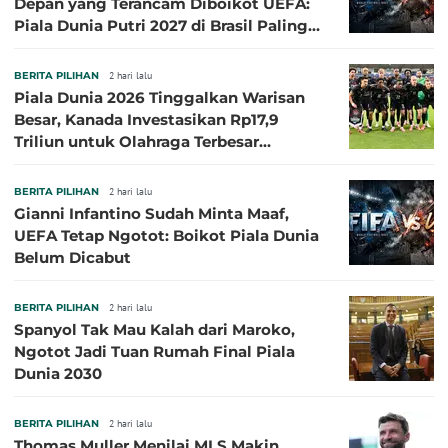
Depan yang Terancam Diboikot UEFA:
Piala Dunia Putri 2027 di Brasil Paling
Besar
BERITA PILIHAN
2 hari lalu
Piala Dunia 2026 Tinggalkan Warisan
Besar, Kanada Investasikan Rp17,9
Triliun untuk Olahraga Terbesar
Sepanjang Sejarah
BERITA PILIHAN
2 hari lalu
Gianni Infantino Sudah Minta Maaf,
UEFA Tetap Ngotot: Boikot Piala Dunia
Belum Dicabut
BERITA PILIHAN
2 hari lalu
Spanyol Tak Mau Kalah dari Maroko,
Ngotot Jadi Tuan Rumah Final Piala
Dunia 2030
BERITA PILIHAN
2 hari lalu
Thomas Muller Menilai MLS Makin