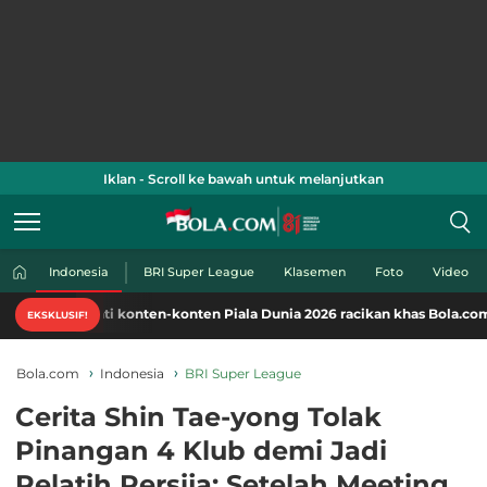
Iklan - Scroll ke bawah untuk melanjutkan
Indonesia
BRI Super League
Klasemen
Foto
Video
ati konten-konten Piala Dunia 2026 racikan khas Bola.com. Klik di sini!
EKSKLUSIF!
Bola.com
Indonesia
BRI Super League
Cerita Shin Tae-yong Tolak
Pinangan 4 Klub demi Jadi
Pelatih Persija: Setelah Meeting