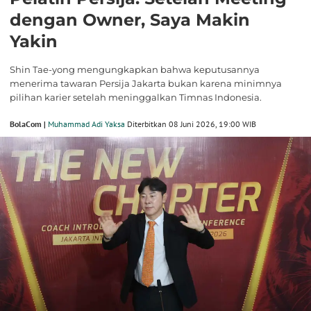
dengan Owner, Saya Makin
Yakin
Shin Tae-yong mengungkapkan bahwa keputusannya
menerima tawaran Persija Jakarta bukan karena minimnya
pilihan karier setelah meninggalkan Timnas Indonesia.
BolaCom |
Muhammad Adi Yaksa
Diterbitkan 08 Juni 2026, 19:00 WIB