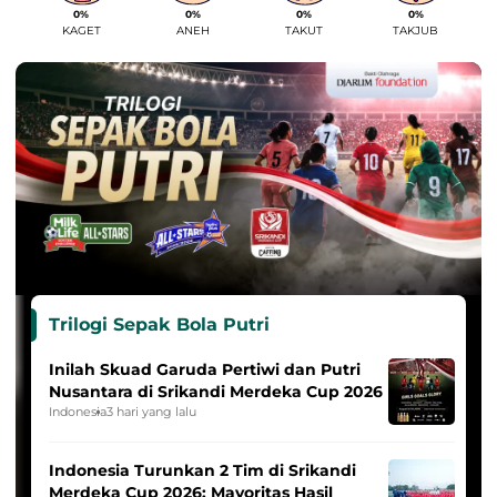
0%
0%
0%
0%
KAGET
ANEH
TAKUT
TAKJUB
Trilogi Sepak Bola Putri
Inilah Skuad Garuda Pertiwi dan Putri
Nusantara di Srikandi Merdeka Cup 2026
Indonesia
3 hari yang lalu
Indonesia Turunkan 2 Tim di Srikandi
Merdeka Cup 2026: Mayoritas Hasil