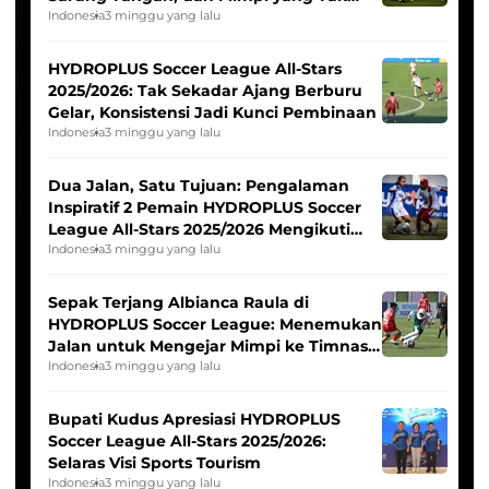
Pernah Padam
Indonesia
3 minggu yang lalu
HYDROPLUS Soccer League All-Stars
2025/2026: Tak Sekadar Ajang Berburu
Gelar, Konsistensi Jadi Kunci Pembinaan
Indonesia
3 minggu yang lalu
Dua Jalan, Satu Tujuan: Pengalaman
Inspiratif 2 Pemain HYDROPLUS Soccer
League All-Stars 2025/2026 Mengikuti
Seleksi Timnas Indonesia Putri
Indonesia
3 minggu yang lalu
Sepak Terjang Albianca Raula di
HYDROPLUS Soccer League: Menemukan
Jalan untuk Mengejar Mimpi ke Timnas
Indonesia Putri
Indonesia
3 minggu yang lalu
Bupati Kudus Apresiasi HYDROPLUS
Soccer League All-Stars 2025/2026:
Selaras Visi Sports Tourism
Indonesia
3 minggu yang lalu