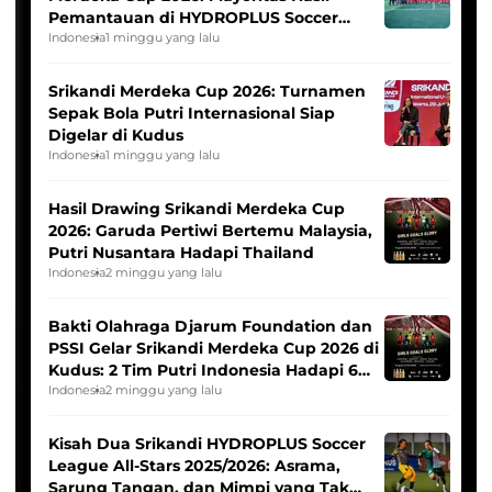
Pemantauan di HYDROPLUS Soccer
League
Indonesia
1 minggu yang lalu
Srikandi Merdeka Cup 2026: Turnamen
Sepak Bola Putri Internasional Siap
Digelar di Kudus
Indonesia
1 minggu yang lalu
Hasil Drawing Srikandi Merdeka Cup
2026: Garuda Pertiwi Bertemu Malaysia,
Putri Nusantara Hadapi Thailand
Indonesia
2 minggu yang lalu
Bakti Olahraga Djarum Foundation dan
PSSI Gelar Srikandi Merdeka Cup 2026 di
Kudus: 2 Tim Putri Indonesia Hadapi 6
Tim Asia
Indonesia
2 minggu yang lalu
Kisah Dua Srikandi HYDROPLUS Soccer
League All-Stars 2025/2026: Asrama,
Sarung Tangan, dan Mimpi yang Tak