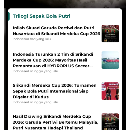
Trilogi Sepak Bola Putri
Inilah Skuad Garuda Pertiwi dan Putri
Nusantara di Srikandi Merdeka Cup 2026
Indonesia
1 hari yang lalu
Indonesia Turunkan 2 Tim di Srikandi
Merdeka Cup 2026: Mayoritas Hasil
Pemantauan di HYDROPLUS Soccer
League
Indonesia
1 minggu yang lalu
Srikandi Merdeka Cup 2026: Turnamen
Sepak Bola Putri Internasional Siap
Digelar di Kudus
Indonesia
1 minggu yang lalu
Hasil Drawing Srikandi Merdeka Cup
2026: Garuda Pertiwi Bertemu Malaysia,
Putri Nusantara Hadapi Thailand