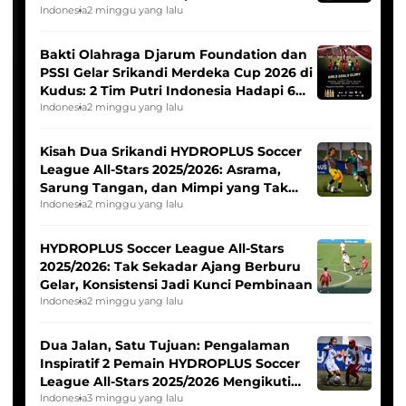
Indonesia
2 minggu yang lalu
Bakti Olahraga Djarum Foundation dan
PSSI Gelar Srikandi Merdeka Cup 2026 di
Kudus: 2 Tim Putri Indonesia Hadapi 6
Tim Asia
Indonesia
2 minggu yang lalu
Kisah Dua Srikandi HYDROPLUS Soccer
League All-Stars 2025/2026: Asrama,
Sarung Tangan, dan Mimpi yang Tak
Pernah Padam
Indonesia
2 minggu yang lalu
HYDROPLUS Soccer League All-Stars
2025/2026: Tak Sekadar Ajang Berburu
Gelar, Konsistensi Jadi Kunci Pembinaan
Indonesia
2 minggu yang lalu
Dua Jalan, Satu Tujuan: Pengalaman
Inspiratif 2 Pemain HYDROPLUS Soccer
League All-Stars 2025/2026 Mengikuti
Seleksi Timnas Indonesia Putri
Indonesia
3 minggu yang lalu