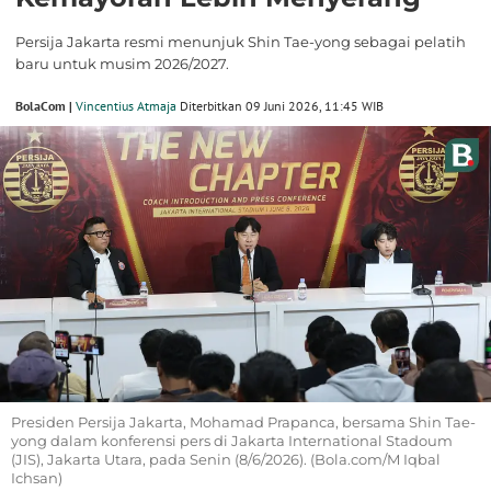
Persija Jakarta resmi menunjuk Shin Tae-yong sebagai pelatih
baru untuk musim 2026/2027.
BolaCom |
Vincentius Atmaja
Diterbitkan 09 Juni 2026, 11:45 WIB
Presiden Persija Jakarta, Mohamad Prapanca, bersama Shin Tae-
yong dalam konferensi pers di Jakarta International Stadoum
(JIS), Jakarta Utara, pada Senin (8/6/2026). (Bola.com/M Iqbal
Ichsan)