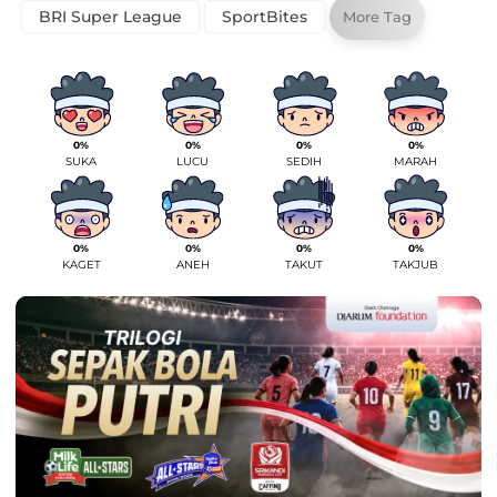
BRI Super League
SportBites
More Tag
0%
0%
0%
0%
SUKA
LUCU
SEDIH
MARAH
0%
0%
0%
0%
KAGET
ANEH
TAKUT
TAKJUB