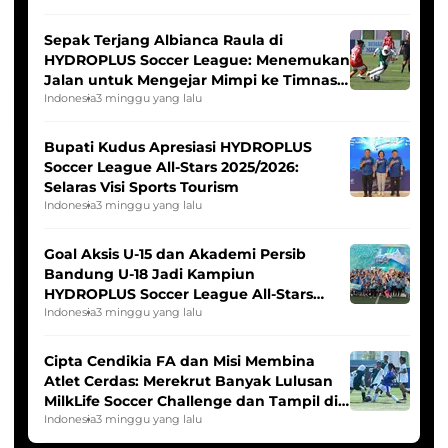
Sepak Terjang Albianca Raula di
HYDROPLUS Soccer League: Menemukan
Jalan untuk Mengejar Mimpi ke Timnas
Indonesia Putri
Indonesia
3 minggu yang lalu
Bupati Kudus Apresiasi HYDROPLUS
Soccer League All-Stars 2025/2026:
Selaras Visi Sports Tourism
Indonesia
3 minggu yang lalu
Goal Aksis U-15 dan Akademi Persib
Bandung U-18 Jadi Kampiun
HYDROPLUS Soccer League All-Stars
2025/2026
Indonesia
3 minggu yang lalu
Cipta Cendikia FA dan Misi Membina
Atlet Cerdas: Merekrut Banyak Lulusan
MilkLife Soccer Challenge dan Tampil di
HYDROPLUS Soccer League
Indonesia
3 minggu yang lalu