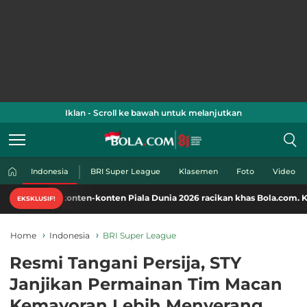
Iklan - Scroll ke bawah untuk melanjutkan
Indonesia
BRI Super League
Klasemen
Foto
Video
 konten-konten Piala Dunia 2026 racikan khas Bola.com. Klik di sini!
EKSKLUSIF!
Home
Indonesia
BRI Super League
Resmi Tangani Persija, STY
Janjikan Permainan Tim Macan
Kemayoran Lebih Menyerang