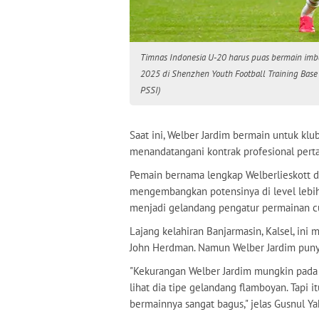
Timnas Indonesia U-20 harus puas bermain imba
2025 di Shenzhen Youth Football Training Base
PSSI)
Saat ini, Welber Jardim bermain untuk klub
menandatangani kontrak profesional pert
Pemain bernama lengkap Welberlieskott d
mengembangkan potensinya di level lebih
menjadi gelandang pengatur permainan c
Lajang kelahiran Banjarmasin, Kalsel, ini
John Herdman. Namun Welber Jardim punya 
"Kekurangan Welber Jardim mungkin pada k
lihat dia tipe gelandang flamboyan. Tapi itu
bermainnya sangat bagus," jelas Gusnul Ya