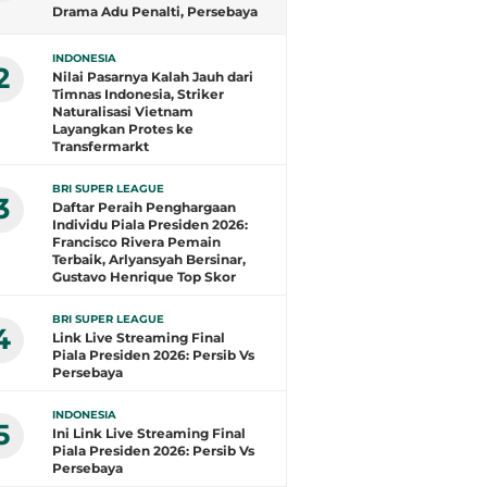
Drama Adu Penalti, Persebaya
Juara!
INDONESIA
2
Nilai Pasarnya Kalah Jauh dari
Timnas Indonesia, Striker
Naturalisasi Vietnam
Layangkan Protes ke
Transfermarkt
BRI SUPER LEAGUE
3
Daftar Peraih Penghargaan
Individu Piala Presiden 2026:
Francisco Rivera Pemain
Terbaik, Arlyansyah Bersinar,
Gustavo Henrique Top Skor
BRI SUPER LEAGUE
4
Link Live Streaming Final
Piala Presiden 2026: Persib Vs
Persebaya
INDONESIA
5
Ini Link Live Streaming Final
Piala Presiden 2026: Persib Vs
Persebaya