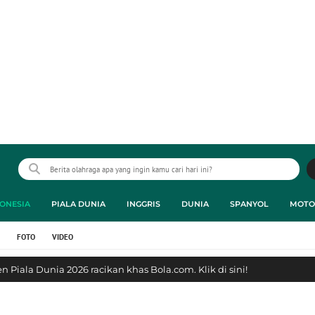
ONESIA
PIALA DUNIA
INGGRIS
DUNIA
SPANYOL
MOTO
FOTO
VIDEO
 Piala Dunia 2026 racikan khas Bola.com. Klik di sini!