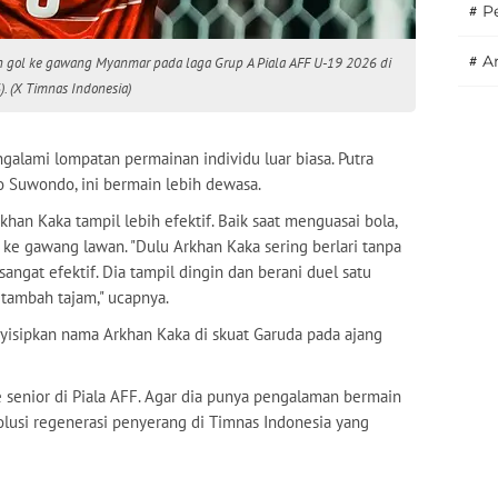
#
P
#
A
an gol ke gawang Myanmar pada laga Grup A Piala AFF U-19 2026 di
. (X Timnas Indonesia)
alami lompatan permainan individu luar biasa. Putra
o Suwondo, ini bermain lebih dewasa.
an Kaka tampil lebih efektif. Baik saat menguasai bola,
ke gawang lawan. "Dulu Arkhan Kaka sering berlari tanpa
sangat efektif. Dia tampil dingin dan berani duel satu
 tambah tajam," ucapnya.
isipkan nama Arkhan Kaka di skuat Garuda pada ajang
e senior di Piala AFF. Agar dia punya pengalaman bermain
 solusi regenerasi penyerang di Timnas Indonesia yang