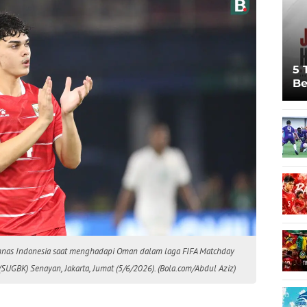
5 
Be
Pi
Sp
Ju
nas Indonesia saat menghadapi Oman dalam laga FIFA Matchday
SUGBK) Senayan, Jakarta, Jumat (5/6/2026). (Bola.com/Abdul Aziz)