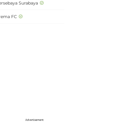
ersebaya Surabaya
rema FC
Advertisement