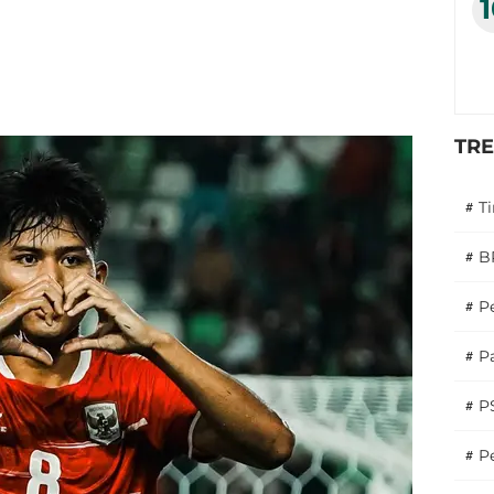
TR
#
T
#
B
#
P
#
Pa
#
P
#
Pe