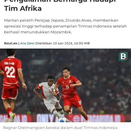
Tim Afrika
Mantan pelatih Persijap Jepara, Divaldo Alves, memberikan
apresiasi tinggi terhadap penampilan Timnas Indonesia setelah
berhasil menundukkan Mozambik.
BolaCom |
Ana Dewi
Diterbitkan 10 Juni 2026, 16:00 WIB
Ragnar Oratmangoen beraksi dalam duel Timnas Indonesia