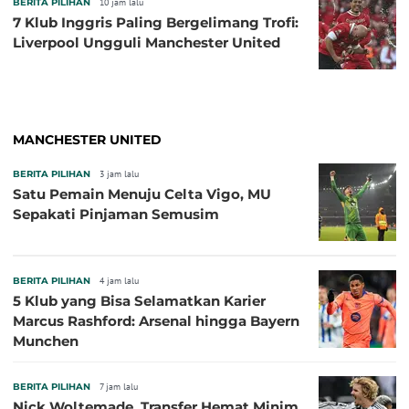
BERITA PILIHAN
10 jam lalu
7 Klub Inggris Paling Bergelimang Trofi:
Liverpool Ungguli Manchester United
MANCHESTER UNITED
BERITA PILIHAN
3 jam lalu
Satu Pemain Menuju Celta Vigo, MU
Sepakati Pinjaman Semusim
BERITA PILIHAN
4 jam lalu
5 Klub yang Bisa Selamatkan Karier
Marcus Rashford: Arsenal hingga Bayern
Munchen
BERITA PILIHAN
7 jam lalu
Nick Woltemade, Transfer Hemat Minim