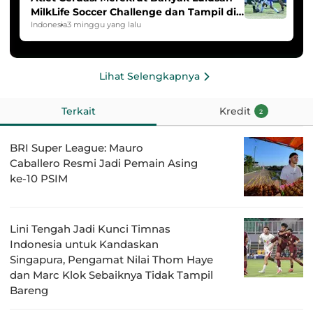
MilkLife Soccer Challenge dan Tampil di
HYDROPLUS Soccer League
Indonesia
3 minggu yang lalu
Lihat Selengkapnya
Terkait
Kredit
2
BRI Super League: Mauro
Caballero Resmi Jadi Pemain Asing
ke-10 PSIM
Lini Tengah Jadi Kunci Timnas
Indonesia untuk Kandaskan
Singapura, Pengamat Nilai Thom Haye
dan Marc Klok Sebaiknya Tidak Tampil
Bareng