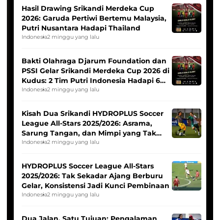
Hasil Drawing Srikandi Merdeka Cup
2026: Garuda Pertiwi Bertemu Malaysia,
Putri Nusantara Hadapi Thailand
Indonesia
2 minggu yang lalu
Bakti Olahraga Djarum Foundation dan
PSSI Gelar Srikandi Merdeka Cup 2026 di
Kudus: 2 Tim Putri Indonesia Hadapi 6
Tim Asia
Indonesia
2 minggu yang lalu
Kisah Dua Srikandi HYDROPLUS Soccer
League All-Stars 2025/2026: Asrama,
Sarung Tangan, dan Mimpi yang Tak
Pernah Padam
Indonesia
2 minggu yang lalu
HYDROPLUS Soccer League All-Stars
2025/2026: Tak Sekadar Ajang Berburu
Gelar, Konsistensi Jadi Kunci Pembinaan
Indonesia
2 minggu yang lalu
Dua Jalan, Satu Tujuan: Pengalaman