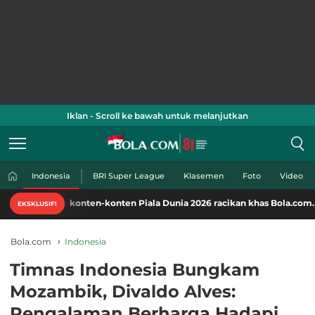
Iklan - Scroll ke bawah untuk melanjutkan
Indonesia
BRI Super League
Klasemen
Foto
Video
 konten-konten Piala Dunia 2026 racikan khas Bola.com. Klik di sini!
EKSKLUSIF!
Bola.com
Indonesia
Timnas Indonesia Bungkam
Mozambik, Divaldo Alves:
Pengalaman Berharga Hadapi