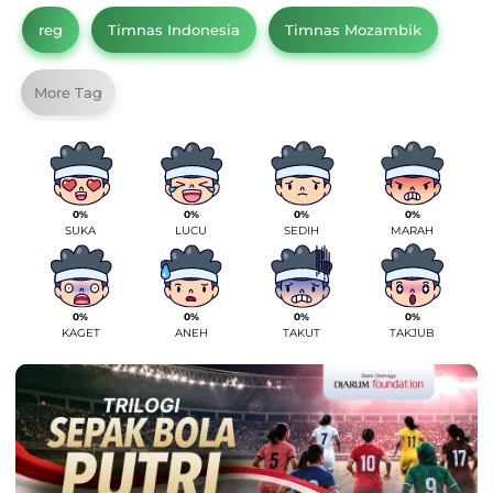
reg
Timnas Indonesia
Timnas Mozambik
More Tag
0%
0%
0%
0%
SUKA
LUCU
SEDIH
MARAH
0%
0%
0%
0%
KAGET
ANEH
TAKUT
TAKJUB