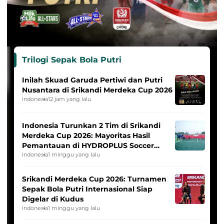
Trilogi Sepak Bola Putri
Inilah Skuad Garuda Pertiwi dan Putri
Nusantara di Srikandi Merdeka Cup 2026
Indonesia
12 jam yang lalu
Indonesia Turunkan 2 Tim di Srikandi
Merdeka Cup 2026: Mayoritas Hasil
Pemantauan di HYDROPLUS Soccer
League
Indonesia
1 minggu yang lalu
Srikandi Merdeka Cup 2026: Turnamen
Sepak Bola Putri Internasional Siap
Digelar di Kudus
Indonesia
1 minggu yang lalu