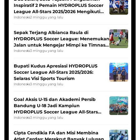
Inspiratif 2 Pemain HYDROPLUS Soccer
League All-Stars 2025/2026 Mengikuti
Seleksi Timnas Indonesia Putri
Indonesia
2 minggu yang lalu
Sepak Terjang Albianca Raula di
HYDROPLUS Soccer League: Menemukan
Jalan untuk Mengejar Mimpi ke Timnas
Indonesia Putri
Indonesia
3 minggu yang lalu
Bupati Kudus Apresiasi HYDROPLUS
Soccer League All-Stars 2025/2026:
Selaras Visi Sports Tourism
Indonesia
3 minggu yang lalu
Goal Aksis U-15 dan Akademi Persib
Bandung U-18 Jadi Kampiun
HYDROPLUS Soccer League All-Stars
2025/2026
Indonesia
3 minggu yang lalu
Cipta Cendikia FA dan Misi Membina
Atlet Cerdas: Merekrut Banyak Lulusan