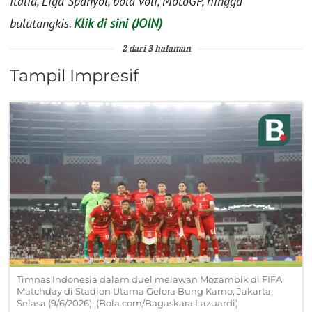
Italia, Liga Spanyol, bola voli, MotoGP, hingga
bulutangkis.
Klik di sini (JOIN)
2 dari 3 halaman
Tampil Impresif
Timnas Indonesia dalam duel melawan Mozambik di FIFA
Matchday di Stadion Utama Gelora Bung Karno, Jakarta,
Selasa (9/6/2026). (Bola.com/Bagaskara Lazuardi)