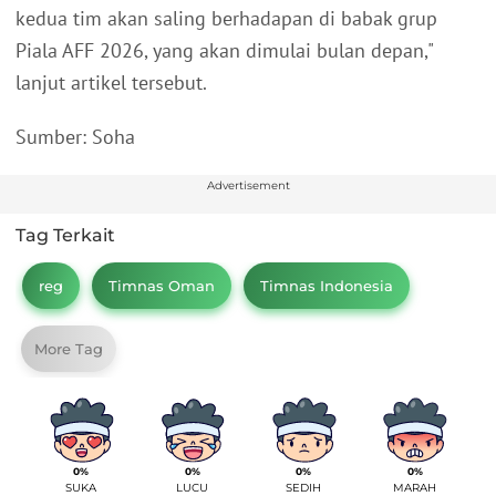
kedua tim akan saling berhadapan di babak grup
Piala AFF 2026, yang akan dimulai bulan depan,"
lanjut artikel tersebut.
Sumber: Soha
Advertisement
Tag Terkait
reg
Timnas Oman
Timnas Indonesia
More Tag
0%
0%
0%
0%
SUKA
LUCU
SEDIH
MARAH