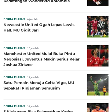
Kedatangan Wonderkid Kolombia
BERITA PILIHAN
6 jam lalu
Newcastle United Ogah Lepas Lewis
Hall, MU Gigit Jari
BERITA PILIHAN
12 jam lalu
Manchester United Mulai Buka Pintu
Negosiasi, Juventus Makin Serius Kejar
Joshua Zirkzee
BERITA PILIHAN
15 jam lalu
Satu Pemain Menuju Celta Vigo, MU
Sepakati Pinjaman Semusim
BERITA PILIHAN
16 jam lalu
5 Klub yang Bisa Selamatkan Karier