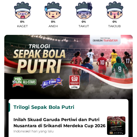
0%
0%
0%
0%
KAGET
ANEH
TAKUT
TAKJUB
Trilogi Sepak Bola Putri
Inilah Skuad Garuda Pertiwi dan Putri
Nusantara di Srikandi Merdeka Cup 2026
Indonesia
1 hari yang lalu