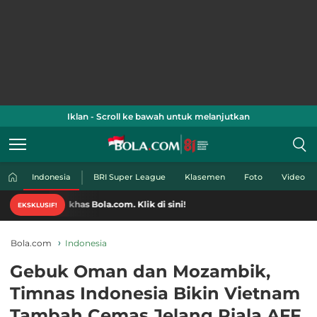
Iklan - Scroll ke bawah untuk melanjutkan
Indonesia
BRI Super League
Klasemen
Foto
Video
khas Bola.com. Klik di sini!
EKSKLUSIF!
Bola.com
Indonesia
Gebuk Oman dan Mozambik,
Timnas Indonesia Bikin Vietnam
Tambah Cemas Jelang Piala AFF