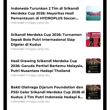
Indonesia Turunkan 2 Tim di Srikandi
Merdeka Cup 2026: Mayoritas Hasil
Pemantauan di HYDROPLUS Soccer
League
Indonesia
1 minggu yang lalu
Srikandi Merdeka Cup 2026: Turnamen
Sepak Bola Putri Internasional Siap
Digelar di Kudus
Indonesia
1 minggu yang lalu
Hasil Drawing Srikandi Merdeka Cup
2026: Garuda Pertiwi Bertemu Malaysia,
Putri Nusantara Hadapi Thailand
Indonesia
2 minggu yang lalu
Bakti Olahraga Djarum Foundation dan
PSSI Gelar Srikandi Merdeka Cup 2026 di
Kudus: 2 Tim Putri Indonesia Hadapi 6
Tim Asia
Indonesia
2 minggu yang lalu