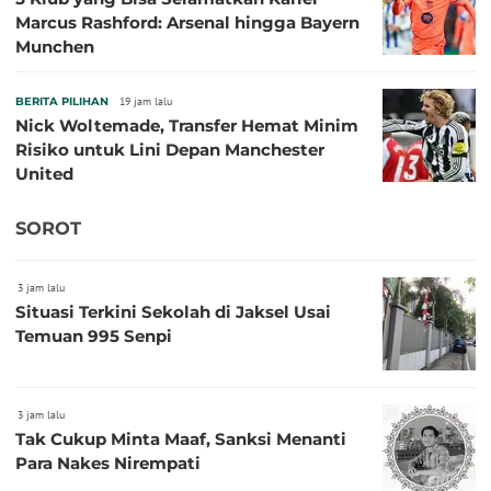
Marcus Rashford: Arsenal hingga Bayern
Munchen
BERITA PILIHAN
19 jam lalu
Nick Woltemade, Transfer Hemat Minim
Risiko untuk Lini Depan Manchester
United
SOROT
3 jam lalu
Situasi Terkini Sekolah di Jaksel Usai
Temuan 995 Senpi
3 jam lalu
Tak Cukup Minta Maaf, Sanksi Menanti
Para Nakes Nirempati