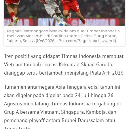
Ragnar Oratmangoen beraksi dalam duel Timnas Indonesia
melawan Mozambik di Stadion Utama Gelora Bung Karno,
Jakarta, Selasa (10/6/2026). (Bola.com/Bagaskara Lazuardi)
Tren positif yang didapat Timnas Indonesia membuat
Vietnam tambah cemas. Kekuatan Skuad Garuda
dianggap terus bertambah menjelang Piala AFF 2026.
Turnamen antarnegara Asia Tenggara edisi tahun ini
akan digelar pada digelar pada 24 Juli hingga 26
Agustus mendatang. Timnas Indonesia tergabung di
Grup A bersama Vietnam, Singapura, Kamboja, dan
pemenang playoff antara Brunei Darussalam atau
Timor Leste.