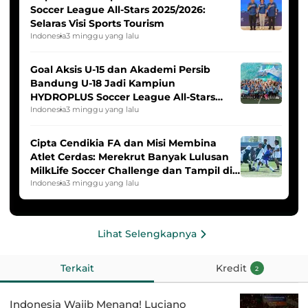
Soccer League All-Stars 2025/2026:
Selaras Visi Sports Tourism
Indonesia
3 minggu yang lalu
Goal Aksis U-15 dan Akademi Persib
Bandung U-18 Jadi Kampiun
HYDROPLUS Soccer League All-Stars
2025/2026
Indonesia
3 minggu yang lalu
Cipta Cendikia FA dan Misi Membina
Atlet Cerdas: Merekrut Banyak Lulusan
MilkLife Soccer Challenge dan Tampil di
HYDROPLUS Soccer League
Indonesia
3 minggu yang lalu
Lihat Selengkapnya
Terkait
Kredit
2
Indonesia Wajib Menang! Luciano