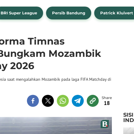
BRI Super League
Persib Bandung
Patrick Kluivert
forma Timnas
t Bungkam Mozambik
ay 2026
esia saat mengalahkan Mozambik pada laga FIFA Matchday di
18
SIS
IN