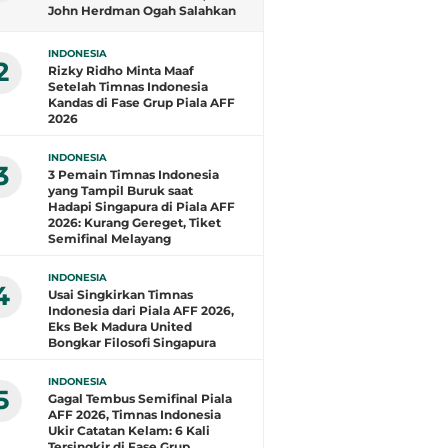
John Herdman Ogah Salahkan
Wasit dan Puji Singapura
INDONESIA
2
Rizky Ridho Minta Maaf
Setelah Timnas Indonesia
Kandas di Fase Grup Piala AFF
2026
INDONESIA
3
3 Pemain Timnas Indonesia
yang Tampil Buruk saat
Hadapi Singapura di Piala AFF
2026: Kurang Gereget, Tiket
Semifinal Melayang
INDONESIA
4
Usai Singkirkan Timnas
Indonesia dari Piala AFF 2026,
Eks Bek Madura United
Bongkar Filosofi Singapura
INDONESIA
5
Gagal Tembus Semifinal Piala
AFF 2026, Timnas Indonesia
Ukir Catatan Kelam: 6 Kali
Tersingkir di Fase Grup