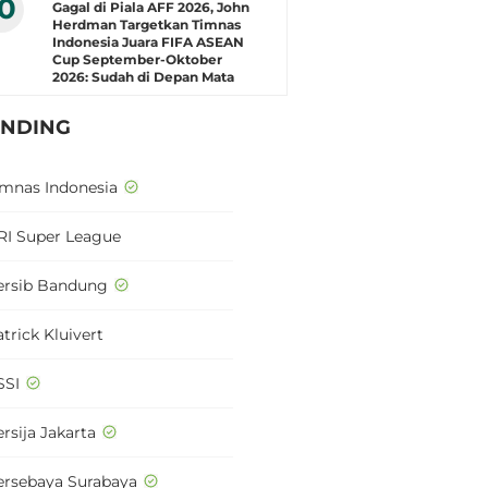
10
Gagal di Piala AFF 2026, John
Herdman Targetkan Timnas
Indonesia Juara FIFA ASEAN
Cup September-Oktober
2026: Sudah di Depan Mata
ENDING
imnas Indonesia
RI Super League
ersib Bandung
trick Kluivert
SSI
rsija Jakarta
ersebaya Surabaya