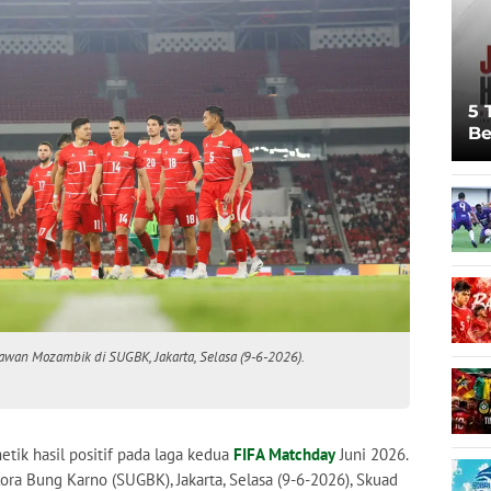
5 
Be
Pi
Sp
Ju
wan Mozambik di SUGBK, Jakarta, Selasa (9-6-2026).
ik hasil positif pada laga kedua
FIFA Matchday
Juni 2026.
a Bung Karno (SUGBK), Jakarta, Selasa (9-6-2026), Skuad