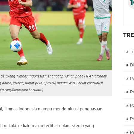
TR
#
T
#
B
ni belakang Timnas Indonesia menghadapi Oman pada FIFA Matchday
#
P
 Karno, Jakarta, Jumat (05/06/2026) malam WIB. Berkat kontribusi
la.com/Bagaskara Lazuardi)
#
Pa
#
P
 ini, Timnas Indonesia mampu mendominasi penguasaan
#
Pe
ri kaki ke kaki makin terlihat dalam skema yang
#
P