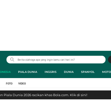
ONESIA
PIALA DUNIA
INGGRIS
DUNIA
SPANYOL
MOTO
FOTO
VIDEO
 Piala Dunia 2026 racikan khas Bola.com. Klik di sini!