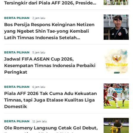
Tersingkir dari Piala AFF 2026, Presiden
Persija Pasang Badan
BERITA PILIHAN
2 jam lalu
Bos Persija Respons Keinginan Netizen
yang Ngebet Shin Tae-yong Kembali
Latih Timnas Indonesia Setelah
Tersingkir dari Piala AFF 2026
BERITA PILIHAN
5 jam lalu
Jadwal FIFA ASEAN Cup 2026,
Kesempatan Timnas Indonesia Perbaiki
Peringkat
BERITA PILIHAN
6 jam lalu
Piala AFF 2026 Tak Cuma Adu Kekuatan
Timnas, tapi Juga Etalase Kualitas Liga
Domestik
BERITA PILIHAN
11 jam lalu
Ole Romeny Langsung Cetak Gol Debut,