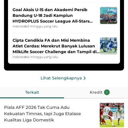
Goal Aksis U-15 dan Akademi Persib
Bandung U-18 Jadi Kampiun
HYDROPLUS Soccer League All-Stars
2025/2026
Indonesia
3 minggu yang lalu
Cipta Cendikia FA dan Misi Membina
Atlet Cerdas: Merekrut Banyak Lulusan
MilkLife Soccer Challenge dan Tampil di
HYDROPLUS Soccer League
Indonesia
4 minggu yang lalu
Lihat Selengkapnya
Terkait
Kredit
1
Piala AFF 2026 Tak Cuma Adu
Kekuatan Timnas, tapi Juga Etalase
Kualitas Liga Domestik