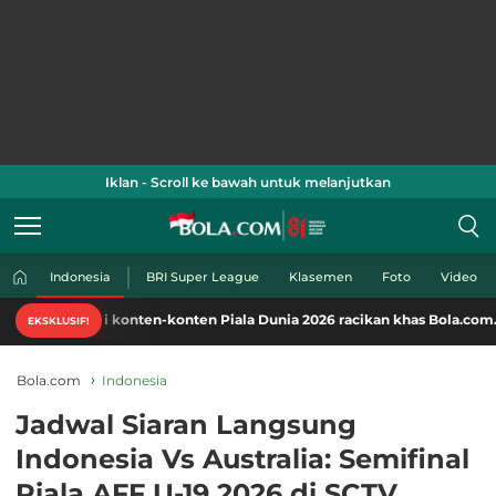
Iklan - Scroll ke bawah untuk melanjutkan
Indonesia
BRI Super League
Klasemen
Foto
Video
ati konten-konten Piala Dunia 2026 racikan khas Bola.com. Klik di sini!
EKSKLUSIF!
Bola.com
Indonesia
Jadwal Siaran Langsung
Indonesia Vs Australia: Semifinal
Piala AFF U-19 2026 di SCTV,