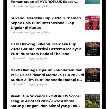
Pemantauan di HYDROPLUS Soccer
League
Indonesia
1 minggu yang lalu
Srikandi Merdeka Cup 2026: Turnamen
Sepak Bola Putri Internasional Siap
Digelar di Kudus
Indonesia
1 minggu yang lalu
Hasil Drawing Srikandi Merdeka Cup
2026: Garuda Pertiwi Bertemu Malaysia,
Putri Nusantara Hadapi Thailand
Indonesia
2 minggu yang lalu
Bakti Olahraga Djarum Foundation dan
PSSI Gelar Srikandi Merdeka Cup 2026 di
Kudus: 2 Tim Putri Indonesia Hadapi 6
Tim Asia
Indonesia
2 minggu yang lalu
Kisah Dua Srikandi HYDROPLUS Soccer
League All-Stars 2025/2026: Asrama,
Sarung Tangan, dan Mimpi yang Tak