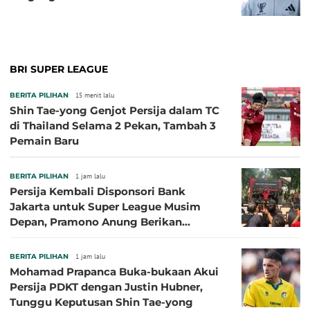
BRI SUPER LEAGUE
BERITA PILIHAN
15 menit lalu
Shin Tae-yong Genjot Persija dalam TC
di Thailand Selama 2 Pekan, Tambah 3
Pemain Baru
BERITA PILIHAN
1 jam lalu
Persija Kembali Disponsori Bank
Jakarta untuk Super League Musim
Depan, Pramono Anung Berikan
Penjelasan terkait Dukungan BUMD
BERITA PILIHAN
1 jam lalu
Mohamad Prapanca Buka-bukaan Akui
Persija PDKT dengan Justin Hubner,
Tunggu Keputusan Shin Tae-yong