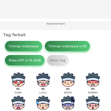
Advertisement
Tag Terkait
Timnas Indonesia
Timnas Indonesia U-19
Piala AFF U-19 2026
More Tag
0%
0%
0%
0%
SUKA
LUCU
SEDIH
MARAH