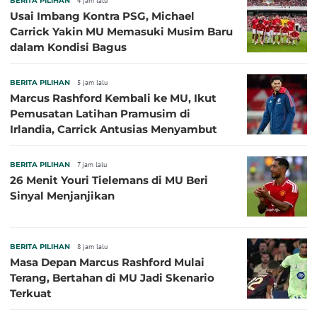
BERITA PILIHAN
4 jam lalu
Usai Imbang Kontra PSG, Michael
Carrick Yakin MU Memasuki Musim Baru
dalam Kondisi Bagus
BERITA PILIHAN
5 jam lalu
Marcus Rashford Kembali ke MU, Ikut
Pemusatan Latihan Pramusim di
Irlandia, Carrick Antusias Menyambut
BERITA PILIHAN
7 jam lalu
26 Menit Youri Tielemans di MU Beri
Sinyal Menjanjikan
BERITA PILIHAN
8 jam lalu
Masa Depan Marcus Rashford Mulai
Terang, Bertahan di MU Jadi Skenario
Terkuat