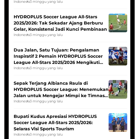
Pernah Padam
Indonesia
3 minggu yang lalu
HYDROPLUS Soccer League All-Stars
2025/2026: Tak Sekadar Ajang Berburu
Gelar, Konsistensi Jadi Kunci Pembinaan
Indonesia
3 minggu yang lalu
Dua Jalan, Satu Tujuan: Pengalaman
Inspiratif 2 Pemain HYDROPLUS Soccer
League All-Stars 2025/2026 Mengikuti
Seleksi Timnas Indonesia Putri
Indonesia
3 minggu yang lalu
Sepak Terjang Albianca Raula di
HYDROPLUS Soccer League: Menemukan
Jalan untuk Mengejar Mimpi ke Timnas
Indonesia Putri
Indonesia
3 minggu yang lalu
Bupati Kudus Apresiasi HYDROPLUS
Soccer League All-Stars 2025/2026:
Selaras Visi Sports Tourism
Indonesia
3 minggu yang lalu