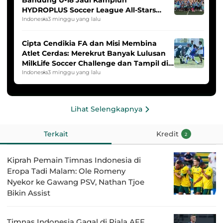
Bandung U-18 Jadi Kampiun
HYDROPLUS Soccer League All-Stars
2025/2026
Indonesia
3 minggu yang lalu
Cipta Cendikia FA dan Misi Membina
Atlet Cerdas: Merekrut Banyak Lulusan
MilkLife Soccer Challenge dan Tampil di
HYDROPLUS Soccer League
Indonesia
3 minggu yang lalu
Lihat Selengkapnya
Terkait
Kredit
2
Kiprah Pemain Timnas Indonesia di
Eropa Tadi Malam: Ole Romeny
Nyekor ke Gawang PSV, Nathan Tjoe
Bikin Assist
Timnas Indonesia Gagal di Piala AFF