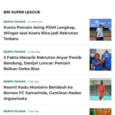
BRI SUPER LEAGUE
BERITA PILIHAN
42 menit lalu
Kuota Pemain Asing PSIM Lengkap,
Winger asal Kosta Rika jadi Rekrutan
Terbaru
BERITA PILIHAN
17 jam lalu
3 Fakta Menarik Rekrutan Anyar Persib
Bandung, Danijel Loncar: Pemain
Balkan Serba Bisa
BERITA PILIHAN
2 hari lalu
Resmi! Kadu Monteiro Berlabuh ke
Borneo FC Samarinda, Gantikan Nadeo
Argawinata
BERITA PILIHAN
2 hari lalu