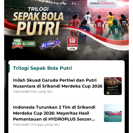
Trilogi Sepak Bola Putri
Inilah Skuad Garuda Pertiwi dan Putri
Nusantara di Srikandi Merdeka Cup 2026
Indonesia
3 hari yang lalu
Indonesia Turunkan 2 Tim di Srikandi
Merdeka Cup 2026: Mayoritas Hasil
Pemantauan di HYDROPLUS Soccer
League
Indonesia
1 minggu yang lalu