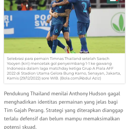
Selebrasi para pemain Timnas Thailand setelah Sarach
Yooyen (kiri) mencetak gol penyeimbang 1-1 ke gawang
Indonesia dalam laga matchday ketiga Grup A Piala AFF
2022 di Stadion Utama Gelora Bung Karno, Senayan, Jakarta,
Kamis (29/12/2022) sore WIB. (Bola.com/Abdul Aziz)
Pendukung Thailand menilai Anthony Hudson gagal
menghadirkan identitas permainan yang jelas bagi
Tim Gajah Perang. Strategi yang diterapkan dianggap
terlalu defensif dan belum mampu memaksimalkan
potensi skuad.