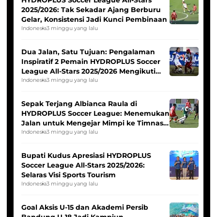
HYDROPLUS Soccer League All-Stars
2025/2026: Tak Sekadar Ajang Berburu
Gelar, Konsistensi Jadi Kunci Pembinaan
Indonesia
3 minggu yang lalu
Dua Jalan, Satu Tujuan: Pengalaman
Inspiratif 2 Pemain HYDROPLUS Soccer
League All-Stars 2025/2026 Mengikuti
Seleksi Timnas Indonesia Putri
Indonesia
3 minggu yang lalu
Sepak Terjang Albianca Raula di
HYDROPLUS Soccer League: Menemukan
Jalan untuk Mengejar Mimpi ke Timnas
Indonesia Putri
Indonesia
3 minggu yang lalu
Bupati Kudus Apresiasi HYDROPLUS
Soccer League All-Stars 2025/2026:
Selaras Visi Sports Tourism
Indonesia
3 minggu yang lalu
Goal Aksis U-15 dan Akademi Persib