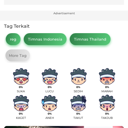
Advertisement
Tag Terkait
reg
Timnas Indonesia
Timnas Thailand
More Tag
0%
0%
0%
0%
SUKA
LUCU
SEDIH
MARAH
0%
0%
0%
0%
KAGET
ANEH
TAKUT
TAKJUB