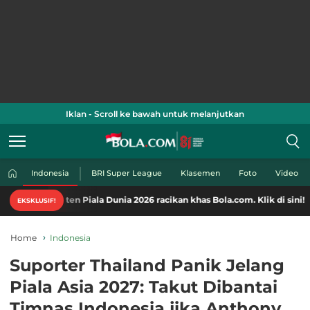
Iklan - Scroll ke bawah untuk melanjutkan
Indonesia
BRI Super League
Klasemen
Foto
Video
ten Piala Dunia 2026 racikan khas Bola.com. Klik di sini!
EKSKLUSIF!
Home
Indonesia
Suporter Thailand Panik Jelang
Piala Asia 2027: Takut Dibantai
Timnas Indonesia jika Anthony