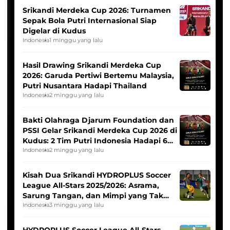
Srikandi Merdeka Cup 2026: Turnamen
Sepak Bola Putri Internasional Siap
Digelar di Kudus
Indonesia
1 minggu yang lalu
Hasil Drawing Srikandi Merdeka Cup
2026: Garuda Pertiwi Bertemu Malaysia,
Putri Nusantara Hadapi Thailand
Indonesia
2 minggu yang lalu
Bakti Olahraga Djarum Foundation dan
PSSI Gelar Srikandi Merdeka Cup 2026 di
Kudus: 2 Tim Putri Indonesia Hadapi 6
Tim Asia
Indonesia
2 minggu yang lalu
Kisah Dua Srikandi HYDROPLUS Soccer
League All-Stars 2025/2026: Asrama,
Sarung Tangan, dan Mimpi yang Tak
Pernah Padam
Indonesia
3 minggu yang lalu