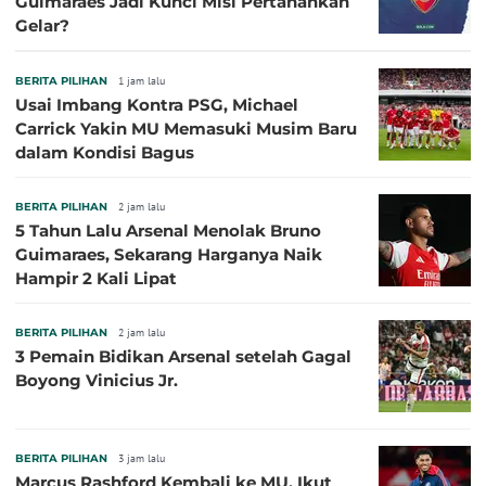
Guimaraes Jadi Kunci Misi Pertahankan
Gelar?
BERITA PILIHAN
1 jam lalu
Usai Imbang Kontra PSG, Michael
Carrick Yakin MU Memasuki Musim Baru
dalam Kondisi Bagus
BERITA PILIHAN
2 jam lalu
5 Tahun Lalu Arsenal Menolak Bruno
Guimaraes, Sekarang Harganya Naik
Hampir 2 Kali Lipat
BERITA PILIHAN
2 jam lalu
3 Pemain Bidikan Arsenal setelah Gagal
Boyong Vinicius Jr.
BERITA PILIHAN
3 jam lalu
Marcus Rashford Kembali ke MU, Ikut