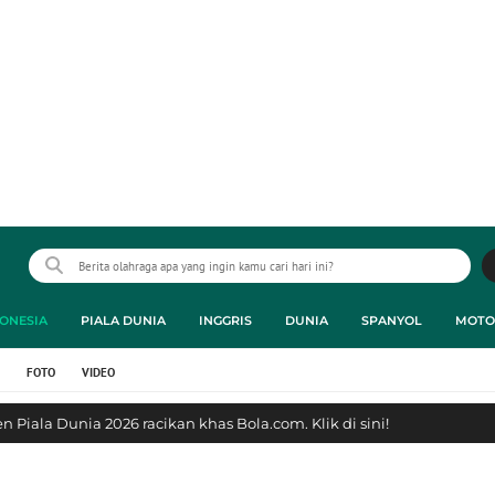
ONESIA
PIALA DUNIA
INGGRIS
DUNIA
SPANYOL
MOTO
FOTO
VIDEO
 Piala Dunia 2026 racikan khas Bola.com. Klik di sini!