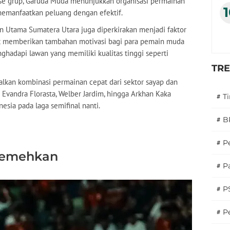
fase grup, Garuda Muda menunjukkan organisasi permainan
emanfaatkan peluang dengan efektif.
n Utama Sumatera Utara juga diperkirakan menjadi faktor
at memberikan tambahan motivasi bagi para pemain muda
ghadapi lawan yang memiliki kualitas tinggi seperti
TR
alkan kombinasi permainan cepat dari sektor sayap dan
i Evandra Florasta, Welber Jardim, hingga Arkhan Kaka
#
T
esia pada laga semifinal nanti.
#
B
#
P
iremehkan
#
Pa
#
P
#
Pe