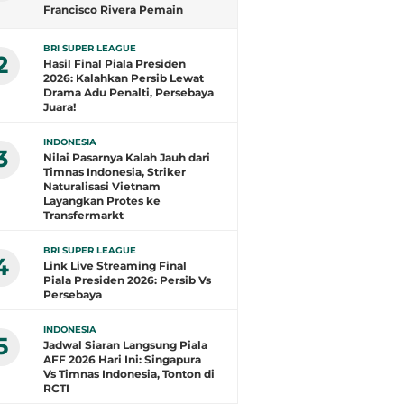
Francisco Rivera Pemain
Terbaik, Arlyansyah Bersinar,
Gustavo Henrique Top Skor
BRI SUPER LEAGUE
2
Hasil Final Piala Presiden
2026: Kalahkan Persib Lewat
Drama Adu Penalti, Persebaya
Juara!
INDONESIA
3
Nilai Pasarnya Kalah Jauh dari
Timnas Indonesia, Striker
Naturalisasi Vietnam
Layangkan Protes ke
Transfermarkt
BRI SUPER LEAGUE
4
Link Live Streaming Final
Piala Presiden 2026: Persib Vs
Persebaya
INDONESIA
5
Jadwal Siaran Langsung Piala
AFF 2026 Hari Ini: Singapura
Vs Timnas Indonesia, Tonton di
RCTI