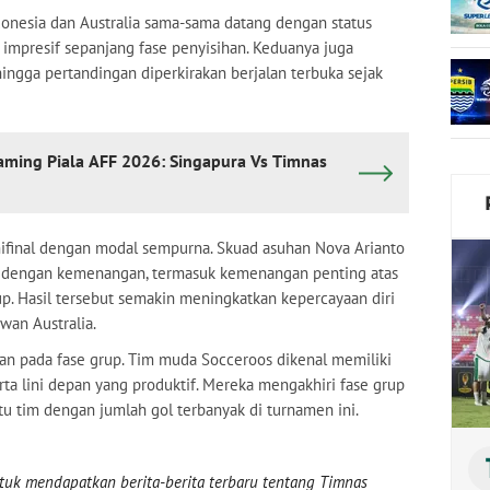
ndonesia dan Australia sama-sama datang dengan status
impresif sepanjang fase penyisihan. Keduanya juga
ehingga pertandingan diperkirakan berjalan terbuka sejak
aming Piala AFF 2026: Singapura Vs Timnas
ifinal dengan modal sempurna. Skuad asuhan Nova Arianto
A dengan kemenangan, termasuk kemenangan penting atas
p. Hasil tersebut semakin meningkatkan kepercayaan diri
wan Australia.
inkan pada fase grup. Tim muda Socceroos dikenal memiliki
erta lini depan yang produktif. Mereka mengakhiri fase grup
tu tim dengan jumlah gol terbanyak di turnamen ini.
uk mendapatkan berita-berita terbaru tentang Timnas