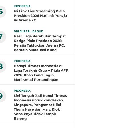
INDONESIA
6
Ini Link Live Streaming Piala
Presiden 2026 Hari Ini: Persija
Vs Arema FC
BRI SUPER LEAGUE
7
Hasil Laga Perebutan Tempat
Ketiga Piala Presiden 2026:
Persija Taklukkan Arema FC,
Pemain Muda Jadi Kunci
INDONESIA
8
Hadapi Timnas Indonesia di
Laga Terakhir Grup A Piala AFF
2026, Ilhan Fandi Ingin
Menikmati Pertandingan
INDONESIA
9
Lini Tengah Jadi Kunci Timnas
Indonesia untuk Kandaskan
Singapura, Pengamat Nilai
Thom Haye dan Marc Klok
Sebaiknya Tidak Tampil
Bareng