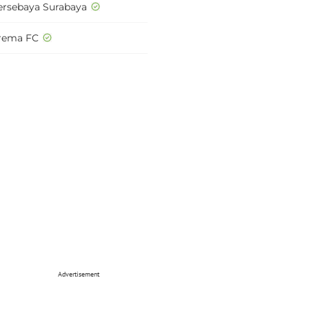
ersebaya Surabaya
rema FC
Advertisement