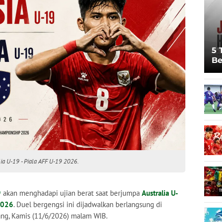
5 
Be
Pi
Sp
Ju
ia U-19 - Piala AFF U-19 2026.
9
akan menghadapi ujian berat saat berjumpa
Australia U-
2026
. Duel bergengsi ini dijadwalkan berlangsung di
ang, Kamis (11/6/2026) malam WIB.