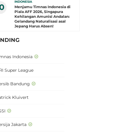
INDONESIA
10
Menjamu Timnas Indonesia di
Piala AFF 2026, Singapura
Kehilangan Amunisi Andalan:
Gelandang Naturalisasi asal
Jepang Harus Absen!
ENDING
imnas Indonesia
RI Super League
ersib Bandung
trick Kluivert
SSI
rsija Jakarta