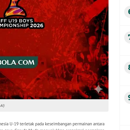
AI)
onesia U-19 terletak pada keseimbangan permainan antara