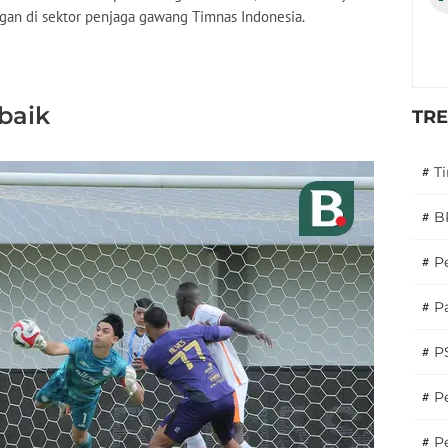
ngan di sektor penjaga gawang Timnas Indonesia.
baik
TR
#
T
#
B
#
P
#
Pa
#
P
#
Pe
#
P