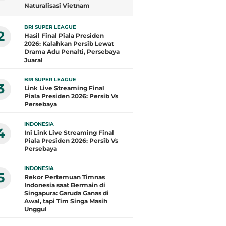
Naturalisasi Vietnam
Layangkan Protes ke
Transfermarkt
BRI SUPER LEAGUE
2
Hasil Final Piala Presiden
2026: Kalahkan Persib Lewat
Drama Adu Penalti, Persebaya
Juara!
BRI SUPER LEAGUE
3
Link Live Streaming Final
Piala Presiden 2026: Persib Vs
Persebaya
INDONESIA
4
Ini Link Live Streaming Final
Piala Presiden 2026: Persib Vs
Persebaya
INDONESIA
5
Rekor Pertemuan Timnas
Indonesia saat Bermain di
Singapura: Garuda Ganas di
Awal, tapi Tim Singa Masih
Unggul