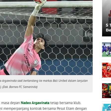
5 
Be
Pi
Sp
Ju
 Argawinata saat bertandang ke markas Bali United dalam lanjutan
. (Dok. Borneo FC Samarinda)
 masa depan
Nadeo Argawinata
tetap bersama klub.
smi memperpanjang kontrak bersama Pesut Etam dengan