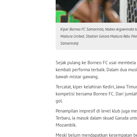
Kiper Borneo FC Samarinda, Nadeo Argawinata 
Madura United, Stadion Gelora Madura Ratu Pam
Samarinda)
Sejak pulang ke Borneo FC usai membel
kembali performa terbaik. Dalam dua musim
bawah mistar gawang.
Tercatat, kiper kelahiran Kediri, Jawa Ti
kompetisi bersama Borneo FC. Dari jumla
gol.
Penampilan impresif di level klub juga 
Terbaru, ia masuk dalam skuad Garuda un
Mozambik.
Meski belum mendapatkan kesempatan ber