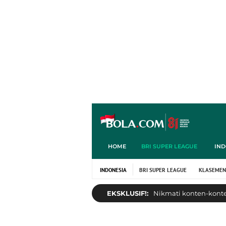
HOME
BRI SUPER LEAGUE
IND
INDONESIA
BRI SUPER LEAGUE
KLASEMEN
EKSKLUSIF!:
Nikmati konten-konten