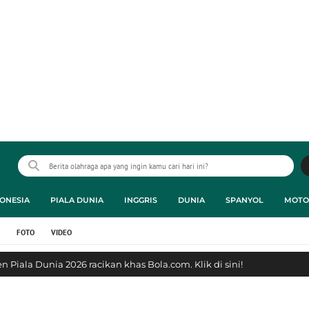
ONESIA
PIALA DUNIA
INGGRIS
DUNIA
SPANYOL
MOTO
FOTO
VIDEO
 Piala Dunia 2026 racikan khas Bola.com. Klik di sini!