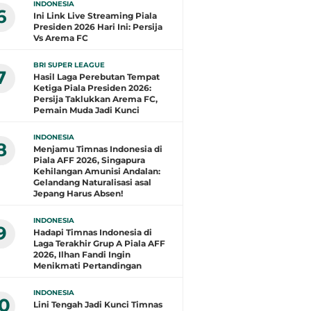
INDONESIA
6
Ini Link Live Streaming Piala
Presiden 2026 Hari Ini: Persija
Vs Arema FC
BRI SUPER LEAGUE
7
Hasil Laga Perebutan Tempat
Ketiga Piala Presiden 2026:
Persija Taklukkan Arema FC,
Pemain Muda Jadi Kunci
INDONESIA
8
Menjamu Timnas Indonesia di
Piala AFF 2026, Singapura
Kehilangan Amunisi Andalan:
Gelandang Naturalisasi asal
Jepang Harus Absen!
INDONESIA
9
Hadapi Timnas Indonesia di
Laga Terakhir Grup A Piala AFF
2026, Ilhan Fandi Ingin
Menikmati Pertandingan
INDONESIA
10
Lini Tengah Jadi Kunci Timnas