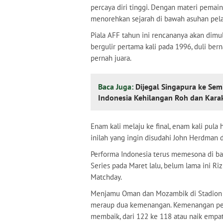
percaya diri tinggi. Dengan materi pemai
menorehkan sejarah di bawah asuhan pel
Piala AFF tahun ini rencananya akan dimul
bergulir pertama kali pada 1996, duli ber
pernah juara.
Baca Juga:
Dijegal Singapura ke Sem
Indonesia Kehilangan Roh dan Kara
Enam kali melaju ke final, enam kali pula
inilah yang ingin disudahi John Herdman 
Performa Indonesia terus memesona di ba
Series pada Maret lalu, belum lama ini R
Matchday.
Menjamu Oman dan Mozambik di Stadion U
meraup dua kemenangan. Kemenangan pen
membaik, dari 122 ke 118 atau naik empat