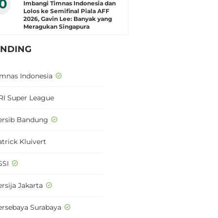
10
Imbangi Timnas Indonesia dan
Lolos ke Semifinal Piala AFF
2026, Gavin Lee: Banyak yang
Meragukan Singapura
ENDING
imnas Indonesia
RI Super League
ersib Bandung
trick Kluivert
SSI
rsija Jakarta
ersebaya Surabaya