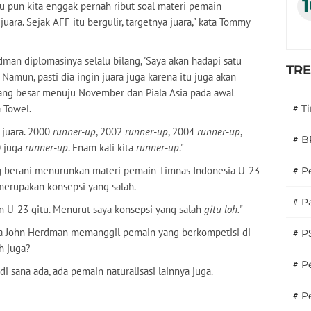
lu pun kita enggak pernah ribut soal materi pemain
 juara. Sejak AFF itu bergulir, targetnya juara," kata Tommy
man diplomasinya selalu bilang, 'Saya akan hadapi satu
TR
Namun, pasti dia ingin juara juga karena itu juga akan
ng besar menuju November dan Piala Asia pada awal
 Towel.
#
T
 juara. 2000
runner-up
, 2002
runner-up
, 2004
runner-up
,
#
B
0 juga
runner-up
. Enam kali kita
runner-up
."
ng berani menurunkan materi pemain Timnas Indonesia U-23
#
P
merupakan konsepsi yang salah.
#
Pa
in U-23 gitu. Menurut saya konsepsi yang salah
gitu loh.
"
a John Herdman memanggil pemain yang berkompetisi di
#
P
h juga?
#
Pe
 sana ada, ada pemain naturalisasi lainnya juga.
#
P