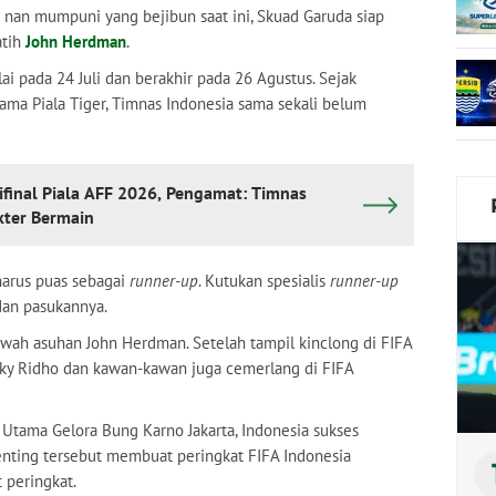
n nan mumpuni yang bejibun saat ini, Skuad Garuda siap
atih
John Herdman
.
ai pada 24 Juli dan berakhir pada 26 Agustus. Sejak
nama Piala Tiger, Timnas Indonesia sama sekali belum
ifinal Piala AFF 2026, Pengamat: Timnas
kter Bermain
 harus puas sebagai
runner-up
. Kutukan spesialis
runner-up
dan pasukannya.
wah asuhan John Herdman. Setelah tampil kinclong di FIFA
izky Ridho dan kawan-kawan juga cemerlang di FIFA
tama Gelora Bung Karno Jakarta, Indonesia sukses
ting tersebut membuat peringkat FIFA Indonesia
 peringkat.