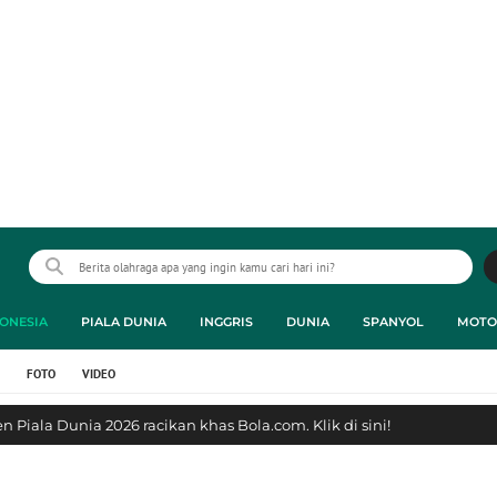
ONESIA
PIALA DUNIA
INGGRIS
DUNIA
SPANYOL
MOTO
FOTO
VIDEO
 Piala Dunia 2026 racikan khas Bola.com. Klik di sini!