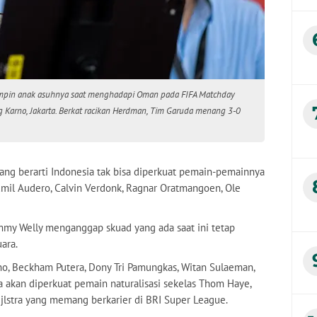
impin anak asuhnya saat menghadapi Oman pada FIFA Matchday
g Karno, Jakarta. Berkat racikan Herdman, Tim Garuda menang 3-0
ang berarti Indonesia tak bisa diperkuat pemain-pemainnya
, Emil Audero, Calvin Verdonk, Ragnar Oratmangoen, Ole
my Welly menganggap skuad yang ada saat ini tetap
ara.
ho, Beckham Putera, Dony Tri Pamungkas, Witan Sulaeman,
 akan diperkuat pemain naturalisasi sekelas Thom Haye,
Zijlstra yang memang berkarier di BRI Super League.