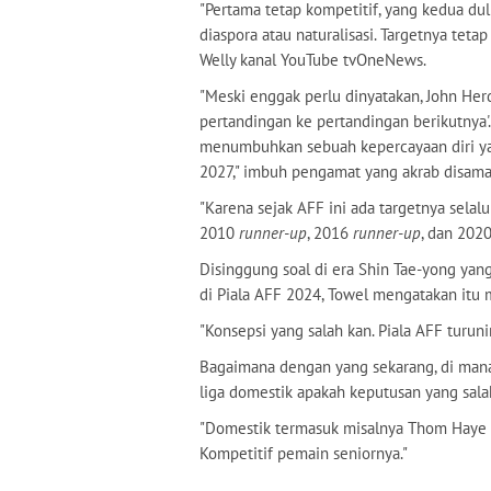
"Pertama tetap kompetitif, yang kedua du
diaspora atau naturalisasi. Targetnya tetap
Welly kanal YouTube tvOneNews.
"Meski enggak perlu dinyatakan, John Herd
pertandingan ke pertandingan berikutnya'. 
menumbuhkan sebuah kepercayaan diri ya
2027," imbuh pengamat yang akrab disama
"Karena sejak AFF ini ada targetnya selalu
2010
runner-up
, 2016
runner-up
, dan 202
Disinggung soal di era Shin Tae-yong ya
di Piala AFF 2024, Towel mengatakan itu 
"Konsepsi yang salah kan. Piala AFF turun
Bagaimana dengan yang sekarang, di man
liga domestik apakah keputusan yang sala
"Domestik termasuk misalnya Thom Haye di
Kompetitif pemain seniornya."