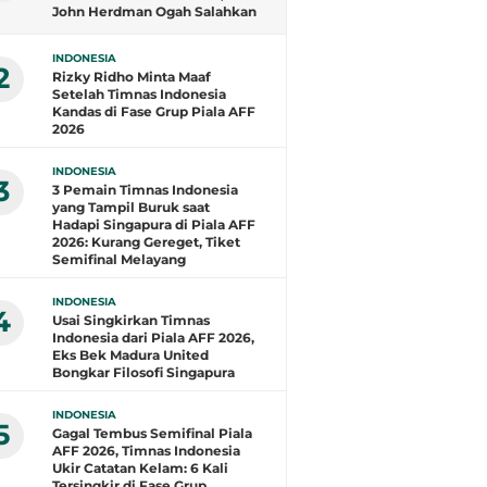
John Herdman Ogah Salahkan
Wasit dan Puji Singapura
INDONESIA
2
Rizky Ridho Minta Maaf
Setelah Timnas Indonesia
Kandas di Fase Grup Piala AFF
2026
INDONESIA
3
3 Pemain Timnas Indonesia
yang Tampil Buruk saat
Hadapi Singapura di Piala AFF
2026: Kurang Gereget, Tiket
Semifinal Melayang
INDONESIA
4
Usai Singkirkan Timnas
Indonesia dari Piala AFF 2026,
Eks Bek Madura United
Bongkar Filosofi Singapura
INDONESIA
5
Gagal Tembus Semifinal Piala
AFF 2026, Timnas Indonesia
Ukir Catatan Kelam: 6 Kali
Tersingkir di Fase Grup