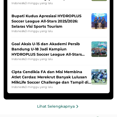
Indonesia Putri
Indonesia
3 minggu yang lalu
Bupati Kudus Apresiasi HYDROPLUS
Soccer League All-Stars 2025/2026:
Selaras Visi Sports Tourism
Indonesia
3 minggu yang lalu
Goal Aksis U-15 dan Akademi Persib
Bandung U-18 Jadi Kampiun
HYDROPLUS Soccer League All-Stars
2025/2026
Indonesia
3 minggu yang lalu
Cipta Cendikia FA dan Misi Membina
Atlet Cerdas: Merekrut Banyak Lulusan
MilkLife Soccer Challenge dan Tampil di
HYDROPLUS Soccer League
Indonesia
3 minggu yang lalu
Lihat Selengkapnya