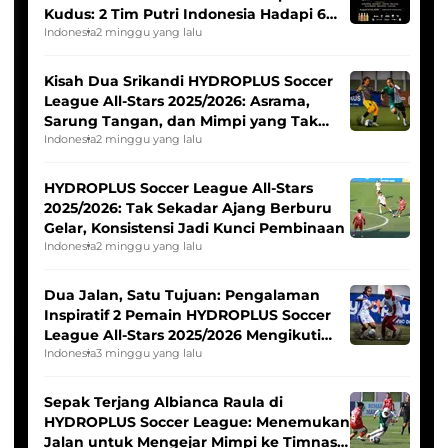
Kudus: 2 Tim Putri Indonesia Hadapi 6
Tim Asia
Indonesia
2 minggu yang lalu
Kisah Dua Srikandi HYDROPLUS Soccer
League All-Stars 2025/2026: Asrama,
Sarung Tangan, dan Mimpi yang Tak
Pernah Padam
Indonesia
2 minggu yang lalu
HYDROPLUS Soccer League All-Stars
2025/2026: Tak Sekadar Ajang Berburu
Gelar, Konsistensi Jadi Kunci Pembinaan
Indonesia
2 minggu yang lalu
Dua Jalan, Satu Tujuan: Pengalaman
Inspiratif 2 Pemain HYDROPLUS Soccer
League All-Stars 2025/2026 Mengikuti
Seleksi Timnas Indonesia Putri
Indonesia
3 minggu yang lalu
Sepak Terjang Albianca Raula di
HYDROPLUS Soccer League: Menemukan
Jalan untuk Mengejar Mimpi ke Timnas