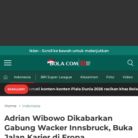
Iklan - Scroll ke bawah untuk melanjutkan
Indonesia
BRI Super League
Klasemen
Foto
Video
Nikmati konten-konten Piala Dunia 2026 racikan khas Bola.com. Klik di 
EKSKLUSIF!
Home
Indonesia
Adrian Wibowo Dikabarkan
Gabung Wacker Innsbruck, Buka
Jalan Karier di Eropa