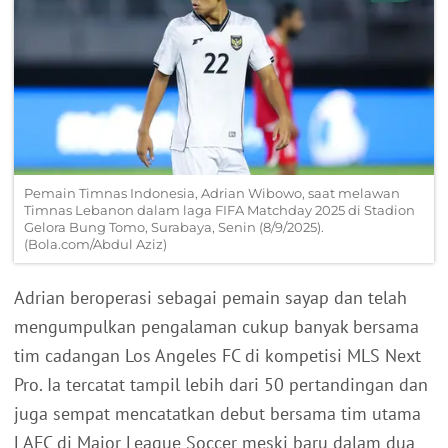
Pemain Timnas Indonesia, Adrian Wibowo, saat melawan
Timnas Lebanon dalam laga FIFA Matchday 2025 di Stadion
Gelora Bung Tomo, Surabaya, Senin (8/9/2025).
(Bola.com/Abdul Aziz)
Adrian beroperasi sebagai pemain sayap dan telah
mengumpulkan pengalaman cukup banyak bersama
tim cadangan Los Angeles FC di kompetisi MLS Next
Pro. Ia tercatat tampil lebih dari 50 pertandingan dan
juga sempat mencatatkan debut bersama tim utama
LAFC di Major League Soccer meski baru dalam dua