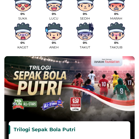
0%
0%
0%
0%
SUKA
LUCU
SEDIH
MARAH
0%
0%
0%
0%
KAGET
ANEH
TAKUT
TAKJUB
Trilogi Sepak Bola Putri