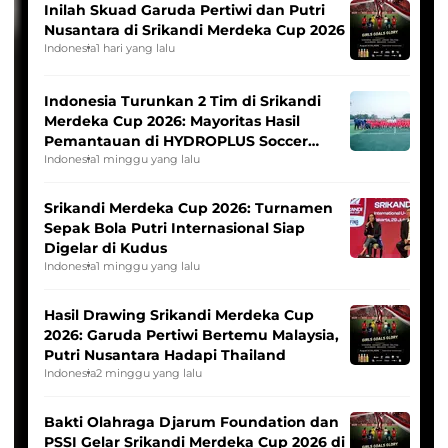
Inilah Skuad Garuda Pertiwi dan Putri
Nusantara di Srikandi Merdeka Cup 2026
Indonesia
1 hari yang lalu
Indonesia Turunkan 2 Tim di Srikandi
Merdeka Cup 2026: Mayoritas Hasil
Pemantauan di HYDROPLUS Soccer
League
Indonesia
1 minggu yang lalu
Srikandi Merdeka Cup 2026: Turnamen
Sepak Bola Putri Internasional Siap
Digelar di Kudus
Indonesia
1 minggu yang lalu
Hasil Drawing Srikandi Merdeka Cup
2026: Garuda Pertiwi Bertemu Malaysia,
Putri Nusantara Hadapi Thailand
Indonesia
2 minggu yang lalu
Bakti Olahraga Djarum Foundation dan
PSSI Gelar Srikandi Merdeka Cup 2026 di