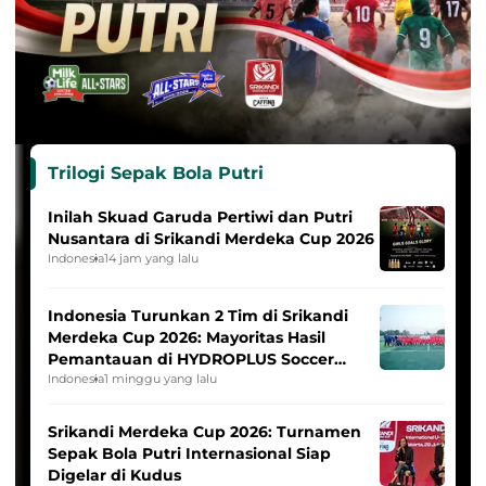
Trilogi Sepak Bola Putri
Inilah Skuad Garuda Pertiwi dan Putri
Nusantara di Srikandi Merdeka Cup 2026
Indonesia
14 jam yang lalu
Indonesia Turunkan 2 Tim di Srikandi
Merdeka Cup 2026: Mayoritas Hasil
Pemantauan di HYDROPLUS Soccer
League
Indonesia
1 minggu yang lalu
Srikandi Merdeka Cup 2026: Turnamen
Sepak Bola Putri Internasional Siap
Digelar di Kudus