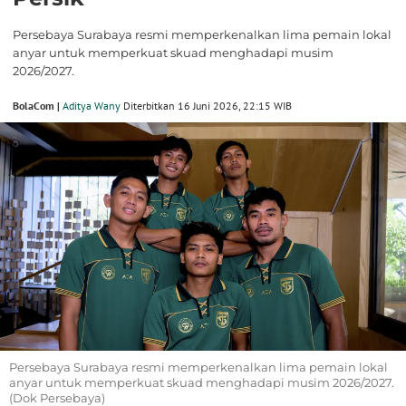
Persebaya Surabaya resmi memperkenalkan lima pemain lokal
anyar untuk memperkuat skuad menghadapi musim
2026/2027.
BolaCom |
Aditya Wany
Diterbitkan 16 Juni 2026, 22:15 WIB
Persebaya Surabaya resmi memperkenalkan lima pemain lokal
anyar untuk memperkuat skuad menghadapi musim 2026/2027.
(Dok Persebaya)