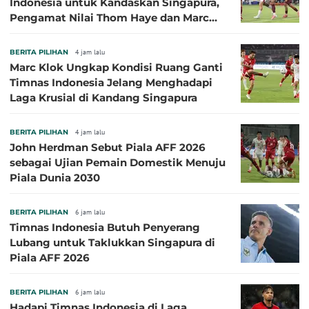
Indonesia untuk Kandaskan Singapura,
Pengamat Nilai Thom Haye dan Marc
Klok Sebaiknya Tidak Tampil Bareng
BERITA PILIHAN
4 jam lalu
Marc Klok Ungkap Kondisi Ruang Ganti
Timnas Indonesia Jelang Menghadapi
Laga Krusial di Kandang Singapura
BERITA PILIHAN
4 jam lalu
John Herdman Sebut Piala AFF 2026
sebagai Ujian Pemain Domestik Menuju
Piala Dunia 2030
BERITA PILIHAN
6 jam lalu
Timnas Indonesia Butuh Penyerang
Lubang untuk Taklukkan Singapura di
Piala AFF 2026
BERITA PILIHAN
6 jam lalu
Hadapi Timnas Indonesia di Laga