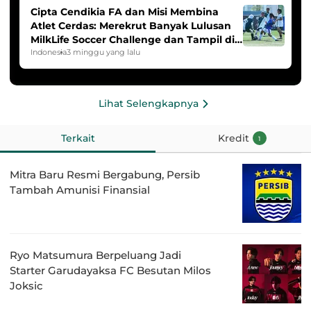
Cipta Cendikia FA dan Misi Membina
Atlet Cerdas: Merekrut Banyak Lulusan
MilkLife Soccer Challenge dan Tampil di
HYDROPLUS Soccer League
Indonesia
3 minggu yang lalu
Lihat Selengkapnya
Terkait
Kredit
1
Mitra Baru Resmi Bergabung, Persib
Tambah Amunisi Finansial
Ryo Matsumura Berpeluang Jadi
Starter Garudayaksa FC Besutan Milos
Joksic