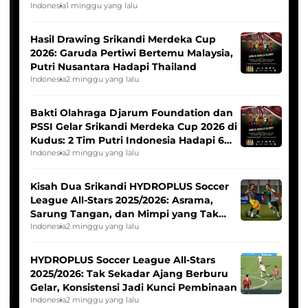
Indonesia
1 minggu yang lalu
Hasil Drawing Srikandi Merdeka Cup
2026: Garuda Pertiwi Bertemu Malaysia,
Putri Nusantara Hadapi Thailand
Indonesia
2 minggu yang lalu
Bakti Olahraga Djarum Foundation dan
PSSI Gelar Srikandi Merdeka Cup 2026 di
Kudus: 2 Tim Putri Indonesia Hadapi 6
Tim Asia
Indonesia
2 minggu yang lalu
Kisah Dua Srikandi HYDROPLUS Soccer
League All-Stars 2025/2026: Asrama,
Sarung Tangan, dan Mimpi yang Tak
Pernah Padam
Indonesia
2 minggu yang lalu
HYDROPLUS Soccer League All-Stars
2025/2026: Tak Sekadar Ajang Berburu
Gelar, Konsistensi Jadi Kunci Pembinaan
Indonesia
2 minggu yang lalu