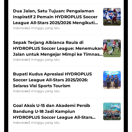
Dua Jalan, Satu Tujuan: Pengalaman
Inspiratif 2 Pemain HYDROPLUS Soccer
League All-Stars 2025/2026 Mengikuti
Seleksi Timnas Indonesia Putri
Indonesia
2 minggu yang lalu
Sepak Terjang Albianca Raula di
HYDROPLUS Soccer League: Menemukan
Jalan untuk Mengejar Mimpi ke Timnas
Indonesia Putri
Indonesia
3 minggu yang lalu
Bupati Kudus Apresiasi HYDROPLUS
Soccer League All-Stars 2025/2026:
Selaras Visi Sports Tourism
Indonesia
3 minggu yang lalu
Goal Aksis U-15 dan Akademi Persib
Bandung U-18 Jadi Kampiun
HYDROPLUS Soccer League All-Stars
2025/2026
Indonesia
3 minggu yang lalu