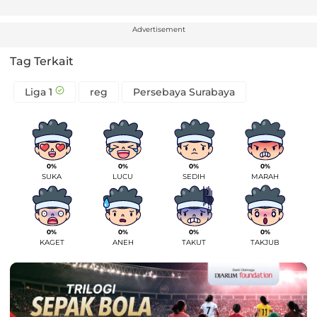
Advertisement
Tag Terkait
Liga 1
reg
Persebaya Surabaya
0%
0%
0%
0%
SUKA
LUCU
SEDIH
MARAH
0%
0%
0%
0%
KAGET
ANEH
TAKUT
TAKJUB