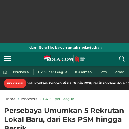
Iklan - Scroll ke bawah untuk melanjutkan
Indonesia
BRI Super League
Klasemen
Foto
Video
ati konten-konten Piala Dunia 2026 racikan khas Bola.com. Klik di sini!
EKSKLUSIF!
Home
Indonesia
BRI Super League
Persebaya Umumkan 5 Rekrutan
Lokal Baru, dari Eks PSM hingga
Persik