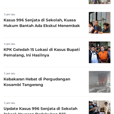
3 jam lalu
Kasus 996 Senjata di Sekolah, Kuasa
Hukum Bantah Ada Ekskul Menembak
4 jam lalu
KPK Geledah 15 Lokasi di Kasus Bupati
Pemalang, Ini Hasilnya
5 jam lalu
Kebakaran Hebat di Pergudangan
Kosambi Tangerang
5 jam lalu
Update Kasus 996 Senjata di Sekolah