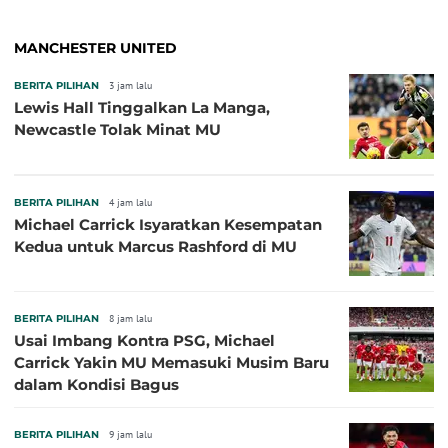
MANCHESTER UNITED
BERITA PILIHAN
3 jam lalu
Lewis Hall Tinggalkan La Manga,
Newcastle Tolak Minat MU
BERITA PILIHAN
4 jam lalu
Michael Carrick Isyaratkan Kesempatan
Kedua untuk Marcus Rashford di MU
BERITA PILIHAN
8 jam lalu
Usai Imbang Kontra PSG, Michael
Carrick Yakin MU Memasuki Musim Baru
dalam Kondisi Bagus
BERITA PILIHAN
9 jam lalu