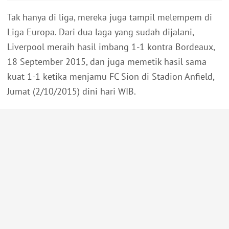
Tak hanya di liga, mereka juga tampil melempem di
Liga Europa. Dari dua laga yang sudah dijalani,
Liverpool meraih hasil imbang 1-1 kontra Bordeaux,
18 September 2015, dan juga memetik hasil sama
kuat 1-1 ketika menjamu FC Sion di Stadion Anfield,
Jumat (2/10/2015) dini hari WIB.