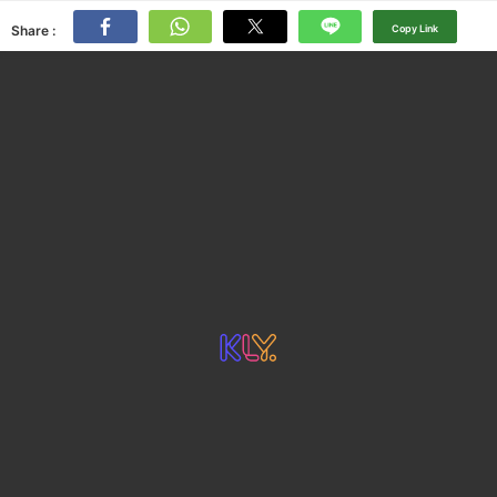
Share :
Copy Link