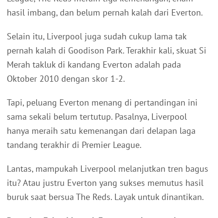
hasil imbang, dan belum pernah kalah dari Everton.
Selain itu, Liverpool juga sudah cukup lama tak
pernah kalah di Goodison Park. Terakhir kali, skuat Si
Merah takluk di kandang Everton adalah pada
Oktober 2010 dengan skor 1-2.
Tapi, peluang Everton menang di pertandingan ini
sama sekali belum tertutup. Pasalnya, Liverpool
hanya meraih satu kemenangan dari delapan laga
tandang terakhir di Premier League.
Lantas, mampukah Liverpool melanjutkan tren bagus
itu? Atau justru Everton yang sukses memutus hasil
buruk saat bersua The Reds. Layak untuk dinantikan.