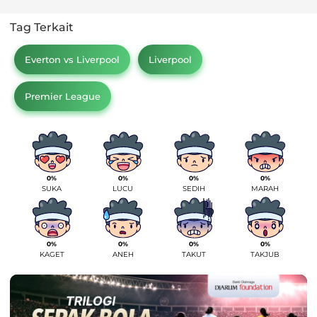
Tag Terkait
Everton vs Liverpool
Liverpool
Premier League
0%
0%
0%
0%
SUKA
LUCU
SEDIH
MARAH
0%
0%
0%
0%
KAGET
ANEH
TAKUT
TAKJUB