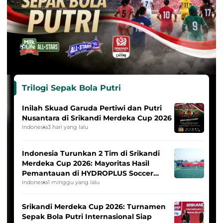
Trilogi Sepak Bola Putri
Inilah Skuad Garuda Pertiwi dan Putri
Nusantara di Srikandi Merdeka Cup 2026
Indonesia
3 hari yang lalu
Indonesia Turunkan 2 Tim di Srikandi
Merdeka Cup 2026: Mayoritas Hasil
Pemantauan di HYDROPLUS Soccer
League
Indonesia
1 minggu yang lalu
Srikandi Merdeka Cup 2026: Turnamen
Sepak Bola Putri Internasional Siap