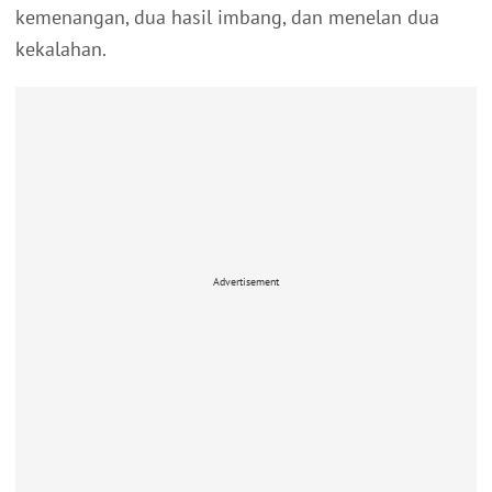
kemenangan, dua hasil imbang, dan menelan dua
kekalahan.
Advertisement