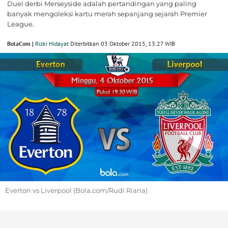
Duel derbi Merseyside adalah pertandingan yang paling
banyak mengoleksi kartu merah sepanjang sejarah Premier
League.
BolaCom |
Rizki Hidayat
Diterbitkan 03 Oktober 2015, 13:27 WIB
Everton vs Liverpool (Bola.com/Rudi Riana)