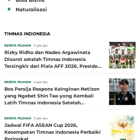
Bola Bisnis
#
Naturalisasi
TIMNAS INDONESIA
BERITA PILIHAN
5 jam lalu
Rizky Ridho dan Nadeo Argawinata
Disorot setelah Timnas Indonesia
Tersingkir dari Piala AFF 2026, Presiden
Persija Pasang Badan
BERITA PILIHAN
6 jam lalu
Bos Persija Respons Keinginan Netizen
yang Ngebet Shin Tae-yong Kembali
Latih Timnas Indonesia Setelah
Tersingkir dari Piala AFF 2026
BERITA PILIHAN
9 jam lalu
Jadwal FIFA ASEAN Cup 2026,
Kesempatan Timnas Indonesia Perbaiki
Peringkat