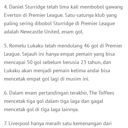
4. Daniel Sturridge telah lima kali membobol gawang
Everton di Premier League. Satu-satunya klub yang
paling sering dibobol Sturridge di Premier League
adalah Newcastle United, enam gol.
5. Romelu Lukaku telah mendulang 46 gol di Premier
League. Sejauh ini hanya empat pemain yang bisa
mencapai 50 gol sebelum berusia 23 tahun, dan
Lukaku akan menjadi pemain kelima andai bisa
mencetak empat gol lagi di musim ini.
6. Dalam enam pertandingan terakhir, The Toffees
mencetak tiga gol dalam tiga laga dan gagal
mencetak gol di tiga laga lainnya.
7. Liverpool hanya meraih satu kemenangan dari