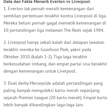
Data dan Fakta Menarik Everton vs Liverpool
:
1. Everton tak pernah meraih kemenangan dari
sembilan pertemuan terakhir kontra Liverpool di liga.
Mereka belum pernah gagal memetik kemenangan di
10 pertandingan liga melawan The Reds sejak 1984.
2. Liverpool hanya sekali kalah dari delapan lawatan
terakhir mereka ke Goodison Park, yakni pada
Oktober 2010 (kalah 1-2). Tiga laga terakhir
berkesudahan imbang, dan empat partai sisa berakhir
dengan kemenangan untuk Liverpool.
3. Duel derby Merseyside adalah pertandingan yang
paling banyak mengoleksi kartu merah sepanjang
sejarah Premier League (20 kartu merah). Empat kartu
lebih banyak dibandingkan laga-laga lain.