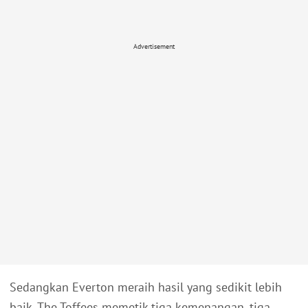
Advertisement
Sedangkan Everton meraih hasil yang sedikit lebih
baik. The Toffees memetik tiga kemenangan, tiga