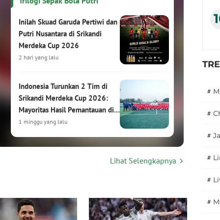
Trilogi Sepak Bola Putri
Inilah Skuad Garuda Pertiwi dan
Putri Nusantara di Srikandi
Merdeka Cup 2026
2 hari yang lalu
TR
Indonesia Turunkan 2 Tim di
#
M
Srikandi Merdeka Cup 2026:
Mayoritas Hasil Pemantauan di
#
C
HYDROPLUS Soccer League
1 minggu yang lalu
#
J
Srikandi Merdeka Cup 2026:
#
L
Lihat Selengkapnya
Turnamen Sepak Bola Putri
Internasional Siap Digelar di
#
L
Kudus
1 minggu yang lalu
#
M
Hasil Drawing Srikandi Merdeka