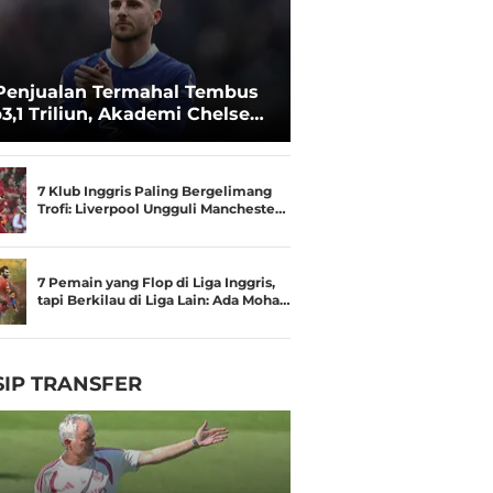
Penjualan Termahal Tembus
3,1 Triliun, Akademi Chelsea
an Besar
7 Klub Inggris Paling Bergelimang
Trofi: Liverpool Ungguli Mancheste…
7 Pemain yang Flop di Liga Inggris,
tapi Berkilau di Liga Lain: Ada Moha…
IP TRANSFER