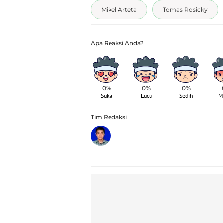
Mikel Arteta
Tomas Rosicky
0%
0%
0%
Suka
Lucu
Sedih
M
Tim Redaksi