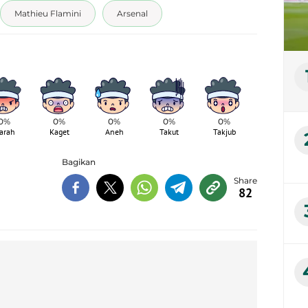
Mathieu Flamini
Arsenal
0%
0%
0%
0%
0%
arah
Kaget
Aneh
Takut
Takjub
Bagikan
82