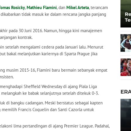
Tomas Rosicky
,
Mathieu Flamini
, dan
Mikel Arteta
, terancam
h dikabarkan tidak masuk ke dalam rencana jangka panjang
Re
Te
To
akhir pada 30 Juni 2016. Namun, hingga kini manajemen
anjangan kontrak.
in setelah mengalami cedera pada Januari lalu. Menurut
but bakal melanjutkan kariernya di Sparta Prague jika
ang musim 2015-16, Flamini baru bermain sebanyak empat
nsisten.
at menghadapi Sheffield Wednesday di ajang Piala Liga
ER
al melangkah ke babak selanjutnya setelah ditekuk 0-3.
uduk di bangku cadangan. Meski berstatus sebagai kapten
g memilih Francis Coquelin dan Santi Cazorla untuk
lakoni lima pertandingan di ajang Premier League. Padahal,