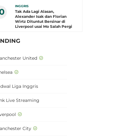
INGGRIS
10
Tak Ada Lagi Alasan,
Alexander Isak dan Florian
Wirtz Dituntut Bersinar di
Liverpool usai Mo Salah Pergi
ENDING
anchester United
helsea
adwal Liga Inggris
ink Live Streaming
iverpool
anchester City