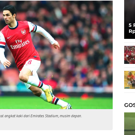
5 
Rp
Cu
GOS
kal angkat kaki dari Emirates Stadium, musim depan.