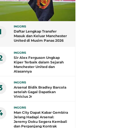
INGGRIS
1
Daftar Lengkap Transfer
Masuk dan Keluar Manchester
United di Musim Panas 2026
INGGRIS
2
Sir Alex Ferguson Ungkap
Kiper Terbaik dalam Sejarah
Manchester United dan
Alasannya
INGGRIS
3
Arsenal Bidik Bradley Barcola
setelah Gagal Dapatkan
Vinicius Jr
INGGRIS
4
Man City Dapat Kabar Gembira
Jelang Hadapi Arsenal:
Jeremy Doku Segera Kembali
dan Perpanjang Kontrak