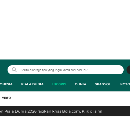
ONESIA
PIALA DUNIA
INGGRIS
DUNIA
SPANYOL
MOTO
VIDEO
 Piala Dunia 2026 racikan khas Bola.com. Klik di sini!