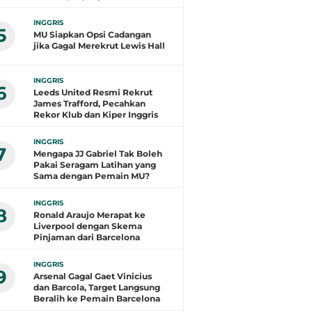
INGGRIS
5
MU Siapkan Opsi Cadangan
jika Gagal Merekrut Lewis Hall
INGGRIS
6
Leeds United Resmi Rekrut
James Trafford, Pecahkan
Rekor Klub dan Kiper Inggris
INGGRIS
7
Mengapa JJ Gabriel Tak Boleh
Pakai Seragam Latihan yang
Sama dengan Pemain MU?
INGGRIS
8
Ronald Araujo Merapat ke
Liverpool dengan Skema
Pinjaman dari Barcelona
INGGRIS
9
Arsenal Gagal Gaet Vinicius
dan Barcola, Target Langsung
Beralih ke Pemain Barcelona