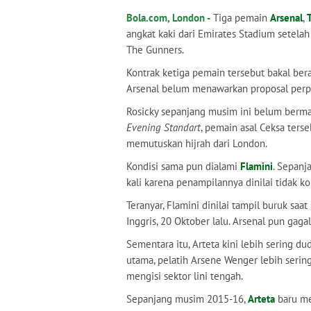
Bola.com, London -
Tiga pemain
Arsenal
,
angkat kaki dari Emirates Stadium setela
The Gunners.
Kontrak ketiga pemain tersebut bakal ber
Arsenal belum menawarkan proposal perp
Rosicky sepanjang musim ini belum berma
Evening Standart
, pemain asal Ceksa terse
memutuskan hijrah dari London.
Kondisi sama pun dialami
Flamini
. Sepanj
kali karena penampilannya dinilai tidak ko
Teranyar, Flamini dinilai tampil buruk sa
Inggris, 20 Oktober lalu. Arsenal pun gag
Sementara itu, Arteta kini lebih sering d
utama, pelatih Arsene Wenger lebih serin
mengisi sektor lini tengah.
Sepanjang musim 2015-16,
Arteta
baru me