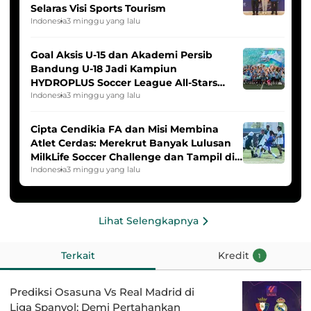
Selaras Visi Sports Tourism
Indonesia
3 minggu yang lalu
Goal Aksis U-15 dan Akademi Persib
Bandung U-18 Jadi Kampiun
HYDROPLUS Soccer League All-Stars
2025/2026
Indonesia
3 minggu yang lalu
Cipta Cendikia FA dan Misi Membina
Atlet Cerdas: Merekrut Banyak Lulusan
MilkLife Soccer Challenge dan Tampil di
HYDROPLUS Soccer League
Indonesia
3 minggu yang lalu
Lihat Selengkapnya
Terkait
Kredit
1
Prediksi Osasuna Vs Real Madrid di
Liga Spanyol: Demi Pertahankan