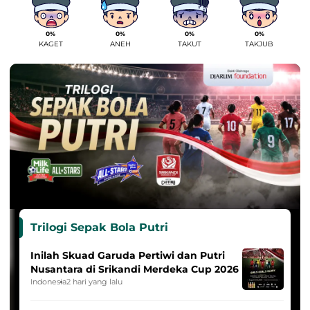
0%
0%
0%
0%
KAGET
ANEH
TAKUT
TAKJUB
Trilogi Sepak Bola Putri
Inilah Skuad Garuda Pertiwi dan Putri
Nusantara di Srikandi Merdeka Cup 2026
Indonesia
2 hari yang lalu