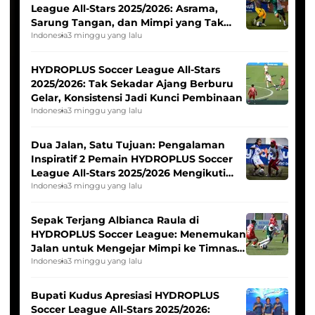
League All-Stars 2025/2026: Asrama,
Sarung Tangan, dan Mimpi yang Tak
Pernah Padam
Indonesia
3 minggu yang lalu
HYDROPLUS Soccer League All-Stars
2025/2026: Tak Sekadar Ajang Berburu
Gelar, Konsistensi Jadi Kunci Pembinaan
Indonesia
3 minggu yang lalu
Dua Jalan, Satu Tujuan: Pengalaman
Inspiratif 2 Pemain HYDROPLUS Soccer
League All-Stars 2025/2026 Mengikuti
Seleksi Timnas Indonesia Putri
Indonesia
3 minggu yang lalu
Sepak Terjang Albianca Raula di
HYDROPLUS Soccer League: Menemukan
Jalan untuk Mengejar Mimpi ke Timnas
Indonesia Putri
Indonesia
3 minggu yang lalu
Bupati Kudus Apresiasi HYDROPLUS
Soccer League All-Stars 2025/2026: