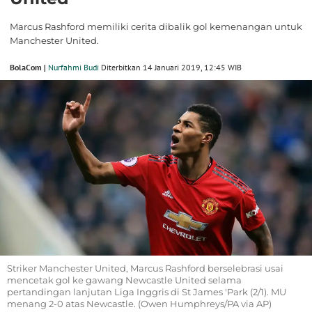
Marcus Rashford memiliki cerita dibalik gol kemenangan untuk
Manchester United.
BolaCom |
Nurfahmi Budi
Diterbitkan 14 Januari 2019, 12:45 WIB
Striker Manchester United, Marcus Rashford berselebrasi usai
mencetak gol ke gawang Newcastle United selama
pertandingan lanjutan Liga Inggris di St James 'Park (2/1). MU
menang 2-0 atas Newcastle. (Owen Humphreys/PA via AP)