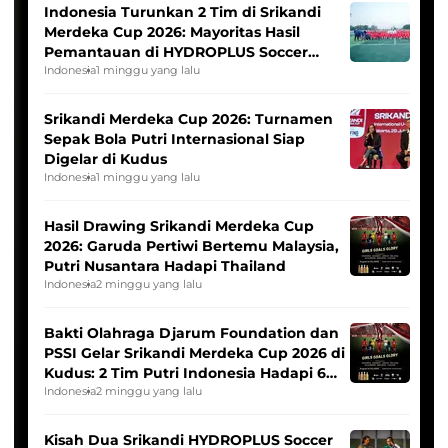
Indonesia Turunkan 2 Tim di Srikandi
Merdeka Cup 2026: Mayoritas Hasil
Pemantauan di HYDROPLUS Soccer
League
Indonesia
1 minggu yang lalu
Srikandi Merdeka Cup 2026: Turnamen
Sepak Bola Putri Internasional Siap
Digelar di Kudus
Indonesia
1 minggu yang lalu
Hasil Drawing Srikandi Merdeka Cup
2026: Garuda Pertiwi Bertemu Malaysia,
Putri Nusantara Hadapi Thailand
Indonesia
2 minggu yang lalu
Bakti Olahraga Djarum Foundation dan
PSSI Gelar Srikandi Merdeka Cup 2026 di
Kudus: 2 Tim Putri Indonesia Hadapi 6
Tim Asia
Indonesia
2 minggu yang lalu
Kisah Dua Srikandi HYDROPLUS Soccer