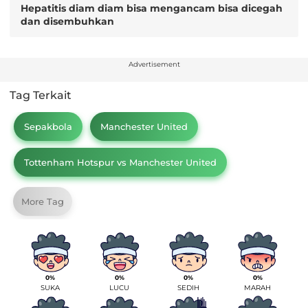
Hepatitis diam diam bisa mengancam bisa dicegah
dan disembuhkan
Advertisement
Tag Terkait
Sepakbola
Manchester United
Tottenham Hotspur vs Manchester United
More Tag
0%
0%
0%
0%
SUKA
LUCU
SEDIH
MARAH