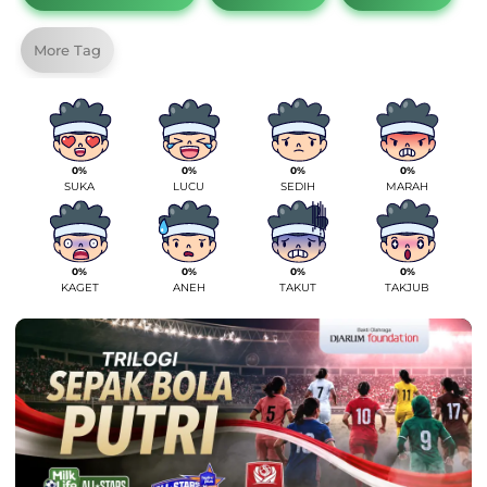
More Tag
0%
0%
0%
0%
SUKA
LUCU
SEDIH
MARAH
0%
0%
0%
0%
KAGET
ANEH
TAKUT
TAKJUB