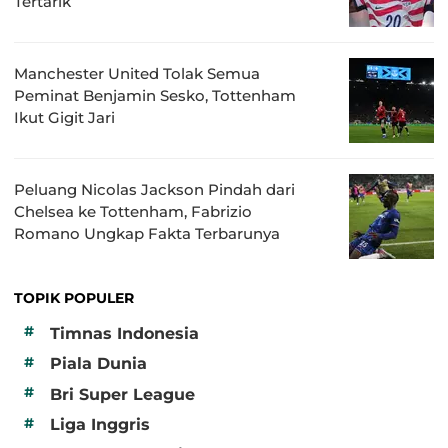
Tertarik
Manchester United Tolak Semua
Peminat Benjamin Sesko, Tottenham
Ikut Gigit Jari
Peluang Nicolas Jackson Pindah dari
Chelsea ke Tottenham, Fabrizio
Romano Ungkap Fakta Terbarunya
TOPIK POPULER
#
Timnas Indonesia
#
Piala Dunia
#
Bri Super League
#
Liga Inggris