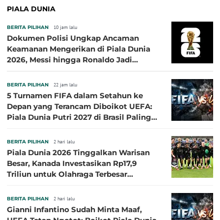
PIALA DUNIA
BERITA PILIHAN
10 jam lalu
Dokumen Polisi Ungkap Ancaman
Keamanan Mengerikan di Piala Dunia
2026, Messi hingga Ronaldo Jadi
Sasaran
BERITA PILIHAN
22 jam lalu
5 Turnamen FIFA dalam Setahun ke
Depan yang Terancam Diboikot UEFA:
Piala Dunia Putri 2027 di Brasil Paling
Besar
BERITA PILIHAN
2 hari lalu
Piala Dunia 2026 Tinggalkan Warisan
Besar, Kanada Investasikan Rp17,9
Triliun untuk Olahraga Terbesar
Sepanjang Sejarah
BERITA PILIHAN
2 hari lalu
Gianni Infantino Sudah Minta Maaf,