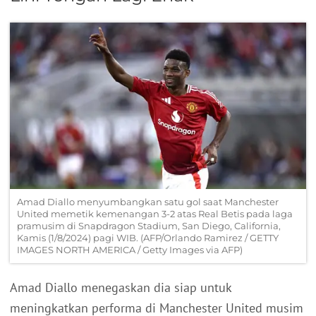
Amad Diallo menyumbangkan satu gol saat Manchester
United memetik kemenangan 3-2 atas Real Betis pada laga
pramusim di Snapdragon Stadium, San Diego, California,
Kamis (1/8/2024) pagi WIB. (AFP/Orlando Ramirez / GETTY
IMAGES NORTH AMERICA / Getty Images via AFP)
Amad Diallo menegaskan dia siap untuk
meningkatkan performa di Manchester United musim