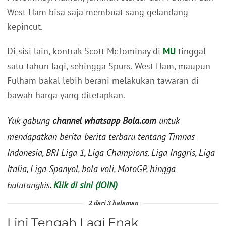
West Ham bisa saja membuat sang gelandang
kepincut.
Di sisi lain, kontrak Scott McTominay di
MU
tinggal
satu tahun lagi, sehingga Spurs, West Ham, maupun
Fulham bakal lebih berani melakukan tawaran di
bawah harga yang ditetapkan.
Yuk gabung
channel whatsapp Bola.com
untuk
mendapatkan berita-berita terbaru tentang Timnas
Indonesia, BRI Liga 1, Liga Champions, Liga Inggris, Liga
Italia, Liga Spanyol, bola voli, MotoGP, hingga
bulutangkis.
Klik di sini (JOIN)
2 dari 3 halaman
Lini Tengah Lagi Enak