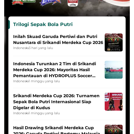
Trilogi Sepak Bola Putri
Inilah Skuad Garuda Pertiwi dan Putri
Nusantara di Srikandi Merdeka Cup 2026
Indonesia
3 hari yang lalu
Indonesia Turunkan 2 Tim di Srikandi
Merdeka Cup 2026: Mayoritas Hasil
Pemantauan di HYDROPLUS Soccer
League
Indonesia
1 minggu yang lalu
Srikandi Merdeka Cup 2026: Turnamen
Sepak Bola Putri Internasional Siap
Digelar di Kudus
Indonesia
1 minggu yang lalu
Hasil Drawing Srikandi Merdeka Cup
2026: Garuda Pertiwi Bertemu Malaysia,