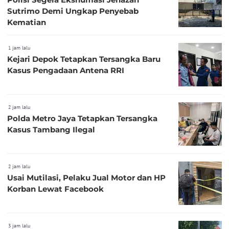
Sutrimo Demi Ungkap Penyebab
Kematian
1 jam lalu
Kejari Depok Tetapkan Tersangka Baru
Kasus Pengadaan Antena RRI
2 jam lalu
Polda Metro Jaya Tetapkan Tersangka
Kasus Tambang Ilegal
2 jam lalu
Usai Mutilasi, Pelaku Jual Motor dan HP
Korban Lewat Facebook
3 jam lalu