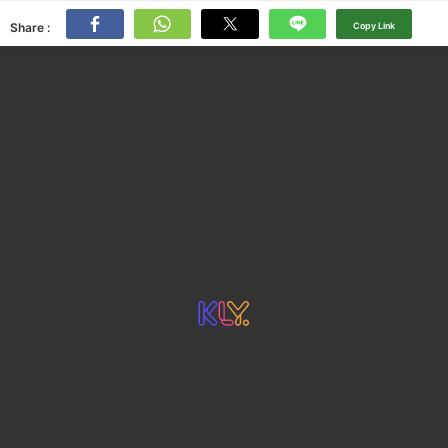
Share :
Copy Link