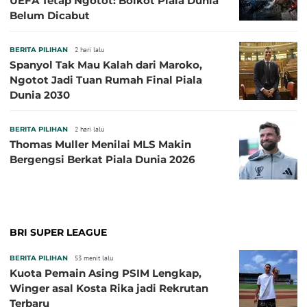
UEFA Tetap Ngotot: Boikot Piala Dunia
Belum Dicabut
BERITA PILIHAN
2 hari lalu
Spanyol Tak Mau Kalah dari Maroko,
Ngotot Jadi Tuan Rumah Final Piala
Dunia 2030
BERITA PILIHAN
2 hari lalu
Thomas Muller Menilai MLS Makin
Bergengsi Berkat Piala Dunia 2026
BRI SUPER LEAGUE
BERITA PILIHAN
53 menit lalu
Kuota Pemain Asing PSIM Lengkap,
Winger asal Kosta Rika jadi Rekrutan
Terbaru