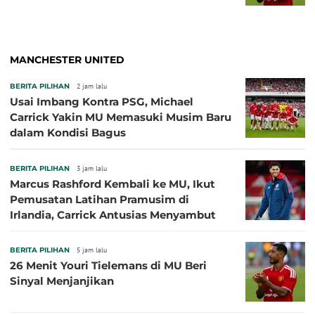
MANCHESTER UNITED
BERITA PILIHAN
2 jam lalu
Usai Imbang Kontra PSG, Michael
Carrick Yakin MU Memasuki Musim Baru
dalam Kondisi Bagus
BERITA PILIHAN
3 jam lalu
Marcus Rashford Kembali ke MU, Ikut
Pemusatan Latihan Pramusim di
Irlandia, Carrick Antusias Menyambut
BERITA PILIHAN
5 jam lalu
26 Menit Youri Tielemans di MU Beri
Sinyal Menjanjikan