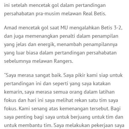
ini setelah mencetak gol dalam pertandingan
persahabatan pra-musim melawan Real Betis.
Amad mencetak gol saat MU mengalahkan Betis 3-2,
dan juga memenangkan penalti dalam penampilan
yang jelas dan energik, menambah penampilannya
yang luar biasa dalam pertandingan persahabatan
sebelumnya melawan Rangers.
"Saya merasa sangat baik. Saya pikir kami siap untuk
pertandingan ini dan seperti yang saya katakan
kemarin, saya merasa semua orang dalam latihan
fokus dan hari ini saya melihat rekan satu tim saya
fokus. Kami senang atas kemenangan tersebut. Bagi
saya penting bagi saya untuk berjuang untuk tim dan
untuk membantu tim. Saya melakukan pekerjaan saya