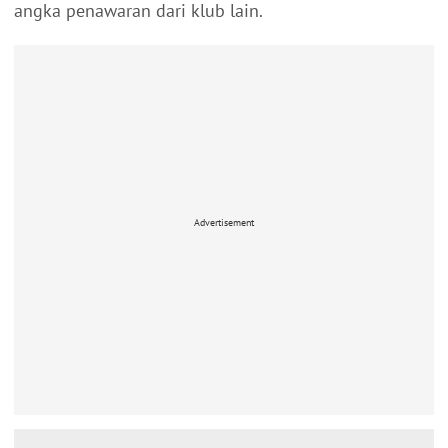
angka penawaran dari klub lain.
Advertisement