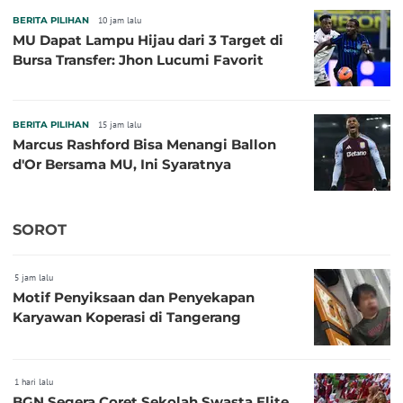
BERITA PILIHAN
10 jam lalu
MU Dapat Lampu Hijau dari 3 Target di
Bursa Transfer: Jhon Lucumi Favorit
BERITA PILIHAN
15 jam lalu
Marcus Rashford Bisa Menangi Ballon
d'Or Bersama MU, Ini Syaratnya
SOROT
5 jam lalu
Motif Penyiksaan dan Penyekapan
Karyawan Koperasi di Tangerang
1 hari lalu
BGN Segera Coret Sekolah Swasta Elite