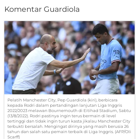
Komentar Guardiola
Pelatih Manchester City, Pep Guardiola (kiri), berbicara
kepada Rodri dalam pertandingan lanjutan Liga Inggris
2022/2023 melawan Bournemouth di Eitihad Stadium, Sabtu
(13/8/2022). Rodri pastinya ingin terus bermain di level
tertinggi dan tidak ingin turun kasta jikalau Manchester City
terbukti bersalah. Mengingat dirinya yang masih berusia 26
tahun dan salah satu pemain terbaik di Liga Inggris. (AFP/Oli
Scarff)