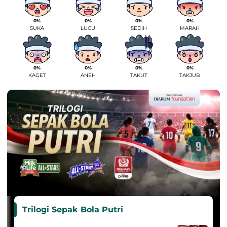
0%
0%
0%
0%
SUKA
LUCU
SEDIH
MARAH
0%
0%
0%
0%
KAGET
ANEH
TAKUT
TAKJUB
Trilogi Sepak Bola Putri