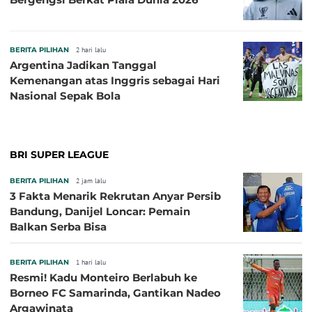
BERITA PILIHAN
2 hari lalu
Argentina Jadikan Tanggal
Kemenangan atas Inggris sebagai Hari
Nasional Sepak Bola
BRI SUPER LEAGUE
BERITA PILIHAN
2 jam lalu
3 Fakta Menarik Rekrutan Anyar Persib
Bandung, Danijel Loncar: Pemain
Balkan Serba Bisa
BERITA PILIHAN
1 hari lalu
Resmi! Kadu Monteiro Berlabuh ke
Borneo FC Samarinda, Gantikan Nadeo
Argawinata