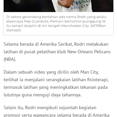
Di sektor gelandang bertahan ada nama Rodri yang selalu
dipercaya Pep Guardiola. Pemain bernomor punggung 16
itu tampil disiplin di lini tengah Manchester City. (AFP/Ben
Stansall)
Selama berada di Amerika Serikat, Rodri melakukan
latihan di pusat pelatihan klub New Orleans Pelicans
(NBA).
Dalam sebuah video yang dirilis oleh Man City,
terlihat ia menjalani serangkaian latihan fisioterapi,
termasuk latihan yang meningkatkan tekanan pada
lututnya guna menguji daya tahannya.
Selain itu, Rodri mengikuti sejumlah kegiatan
promosi serta wawancara selama berada di Amerika