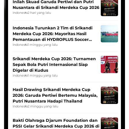
Inilah Skuad Garuda Pertiwi dan Putri
Nusantara di Srikandi Merdeka Cup 2026
Indonesia
2 hari yang lalu
Indonesia Turunkan 2 Tim di Srikandi
Merdeka Cup 2026: Mayoritas Hasil
Pemantauan di HYDROPLUS Soccer
League
Indonesia
1 minggu yang lalu
Srikandi Merdeka Cup 2026: Turnamen
Sepak Bola Putri Internasional Siap
Digelar di Kudus
Indonesia
1 minggu yang lalu
Hasil Drawing Srikandi Merdeka Cup
2026: Garuda Pertiwi Bertemu Malaysia,
Putri Nusantara Hadapi Thailand
Indonesia
2 minggu yang lalu
Bakti Olahraga Djarum Foundation dan
PSSI Gelar Srikandi Merdeka Cup 2026 di