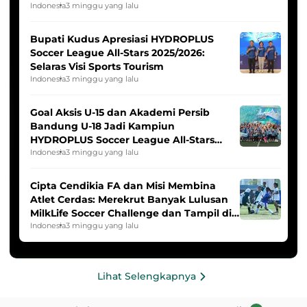
Indonesia Putri
Indonesia
3 minggu yang lalu
Bupati Kudus Apresiasi HYDROPLUS
Soccer League All-Stars 2025/2026:
Selaras Visi Sports Tourism
Indonesia
3 minggu yang lalu
Goal Aksis U-15 dan Akademi Persib
Bandung U-18 Jadi Kampiun
HYDROPLUS Soccer League All-Stars
2025/2026
Indonesia
3 minggu yang lalu
Cipta Cendikia FA dan Misi Membina
Atlet Cerdas: Merekrut Banyak Lulusan
MilkLife Soccer Challenge dan Tampil di
HYDROPLUS Soccer League
Indonesia
3 minggu yang lalu
Lihat Selengkapnya