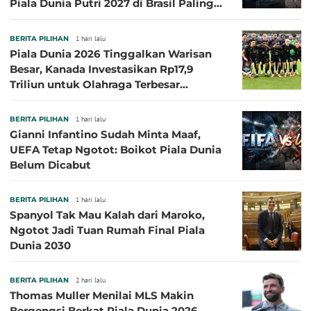
Piala Dunia Putri 2027 di Brasil Paling
Besar
BERITA PILIHAN
1 hari lalu
Piala Dunia 2026 Tinggalkan Warisan
Besar, Kanada Investasikan Rp17,9
Triliun untuk Olahraga Terbesar
Sepanjang Sejarah
BERITA PILIHAN
1 hari lalu
Gianni Infantino Sudah Minta Maaf,
UEFA Tetap Ngotot: Boikot Piala Dunia
Belum Dicabut
BERITA PILIHAN
1 hari lalu
Spanyol Tak Mau Kalah dari Maroko,
Ngotot Jadi Tuan Rumah Final Piala
Dunia 2030
BERITA PILIHAN
2 hari lalu
Thomas Muller Menilai MLS Makin
Bergengsi Berkat Piala Dunia 2026