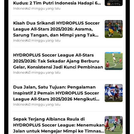
Kudus: 2 Tim Putri Indonesia Hadapi 6
Tim Asia
Indonesia
2 minggu yang lalu
Kisah Dua Srikandi HYDROPLUS Soccer
League All-Stars 2025/2026: Asrama,
Sarung Tangan, dan Mimpi yang Tak
Pernah Padam
Indonesia
3 minggu yang lalu
HYDROPLUS Soccer League All-Stars
2025/2026: Tak Sekadar Ajang Berburu
Gelar, Konsistensi Jadi Kunci Pembinaan
Indonesia
3 minggu yang lalu
Dua Jalan, Satu Tujuan: Pengalaman
Inspiratif 2 Pemain HYDROPLUS Soccer
League All-Stars 2025/2026 Mengikuti
Seleksi Timnas Indonesia Putri
Indonesia
3 minggu yang lalu
Sepak Terjang Albianca Raula di
HYDROPLUS Soccer League: Menemukan
Jalan untuk Mengejar Mimpi ke Timnas