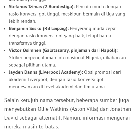
Stefanos Tzimas (2.Bundesliga):
Pemain muda dengan
rasio konversi gol tinggi, meskipun bermain di liga yang
lebih rendah.
Benjamin Sesko (RB Leipzig):
Penyerang muda cepat
dengan rasio konversi gol yang baik, tetapi harga
transfernya tinggi.
Victor Osimhen (Galatasaray, pinjaman dari Napoli):
Striker berpengalaman internasional Nigeria, dikabarkan
sebagai pilihan utama.
Jayden Danns (Liverpool Academy):
Opsi promosi dari
akademi Liverpool, dengan rasio konversi gol
mengesankan di level akademi dan tim utama.
Selain ketujuh nama tersebut, beberapa sumber juga
menyebutkan Ollie Watkins (Aston Villa) dan Jonathan
David sebagai alternatif. Namun, informasi mengenai
mereka masih terbatas.