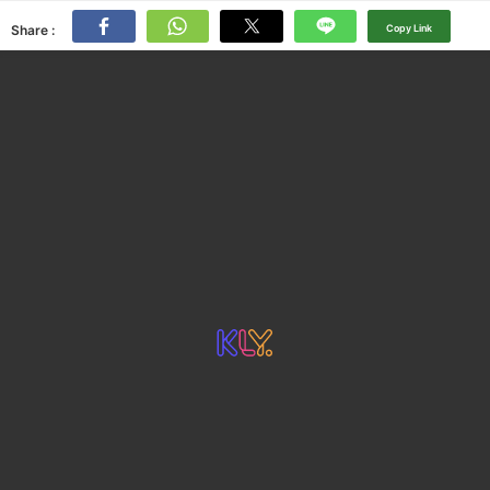
Share :
Copy Link