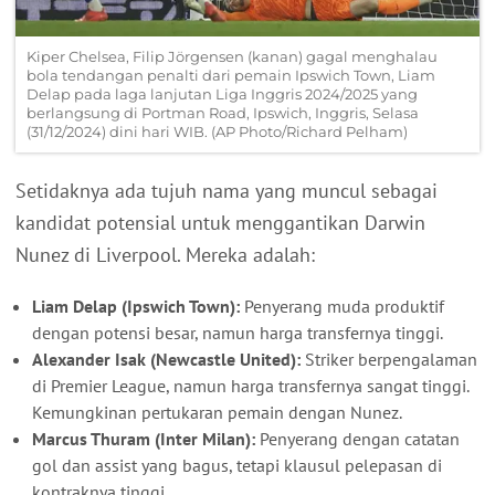
Kiper Chelsea, Filip Jörgensen (kanan) gagal menghalau
bola tendangan penalti dari pemain Ipswich Town, Liam
Delap pada laga lanjutan Liga Inggris 2024/2025 yang
berlangsung di Portman Road, Ipswich, Inggris, Selasa
(31/12/2024) dini hari WIB. (AP Photo/Richard Pelham)
Setidaknya ada tujuh nama yang muncul sebagai
kandidat potensial untuk menggantikan Darwin
Nunez di Liverpool. Mereka adalah:
Liam Delap (Ipswich Town):
Penyerang muda produktif
dengan potensi besar, namun harga transfernya tinggi.
Alexander Isak (Newcastle United):
Striker berpengalaman
di Premier League, namun harga transfernya sangat tinggi.
Kemungkinan pertukaran pemain dengan Nunez.
Marcus Thuram (Inter Milan):
Penyerang dengan catatan
gol dan assist yang bagus, tetapi klausul pelepasan di
kontraknya tinggi.