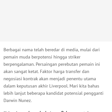
Berbagai nama telah beredar di media, mulai dari
pemain muda berpotensi hingga striker
berpengalaman. Persaingan perebutan pemain ini
akan sangat ketat. Faktor harga transfer dan
negosiasi kontrak akan menjadi penentu utama
dalam keputusan akhir Liverpool. Mari kita bahas
lebih lanjut beberapa kandidat potensial pengganti
Darwin Nunez.