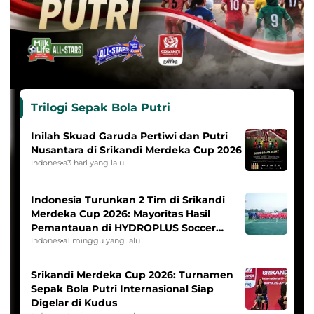
Trilogi Sepak Bola Putri
Inilah Skuad Garuda Pertiwi dan Putri
Nusantara di Srikandi Merdeka Cup 2026
Indonesia
3 hari yang lalu
Indonesia Turunkan 2 Tim di Srikandi
Merdeka Cup 2026: Mayoritas Hasil
Pemantauan di HYDROPLUS Soccer
League
Indonesia
1 minggu yang lalu
Srikandi Merdeka Cup 2026: Turnamen
Sepak Bola Putri Internasional Siap
Digelar di Kudus