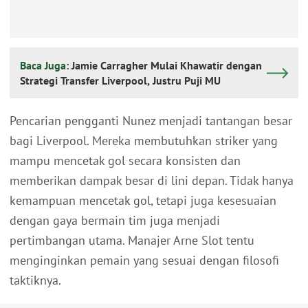
Baca Juga:
Jamie Carragher Mulai Khawatir dengan
Strategi Transfer Liverpool, Justru Puji MU
Pencarian pengganti Nunez menjadi tantangan besar
bagi Liverpool. Mereka membutuhkan striker yang
mampu mencetak gol secara konsisten dan
memberikan dampak besar di lini depan. Tidak hanya
kemampuan mencetak gol, tetapi juga kesesuaian
dengan gaya bermain tim juga menjadi
pertimbangan utama. Manajer Arne Slot tentu
menginginkan pemain yang sesuai dengan filosofi
taktiknya.