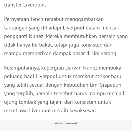
transfer Liverpool.
Pernyataan Lynch tersebut menggambarkan
tantangan yang dihadapi Liverpool dalam mencari
pengganti Nunez. Mereka membutuhkan pemain yang
tidak hanya berbakat, tetapi juga konsisten dan
mampu memberikan dampak besar di lini serang.
Kesimpulannya, kepergian Darwin Nunez membuka
peluang bagi Liverpool untuk merekrut striker baru
yang lebih sesuai dengan kebutuhan tim. Siapapun
yang terpilih, pemain tersebut harus mampu menjadi
ujung tombak yang tajam dan konsisten untuk
membawa Liverpool meraih kesuksesan.
Advertisement