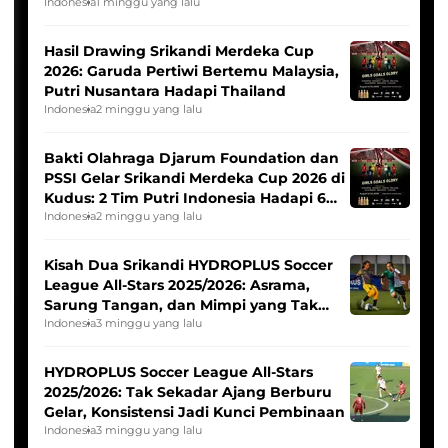
Indonesia
1 minggu yang lalu
Hasil Drawing Srikandi Merdeka Cup
2026: Garuda Pertiwi Bertemu Malaysia,
Putri Nusantara Hadapi Thailand
Indonesia
2 minggu yang lalu
Bakti Olahraga Djarum Foundation dan
PSSI Gelar Srikandi Merdeka Cup 2026 di
Kudus: 2 Tim Putri Indonesia Hadapi 6
Tim Asia
Indonesia
2 minggu yang lalu
Kisah Dua Srikandi HYDROPLUS Soccer
League All-Stars 2025/2026: Asrama,
Sarung Tangan, dan Mimpi yang Tak
Pernah Padam
Indonesia
3 minggu yang lalu
HYDROPLUS Soccer League All-Stars
2025/2026: Tak Sekadar Ajang Berburu
Gelar, Konsistensi Jadi Kunci Pembinaan
Indonesia
3 minggu yang lalu