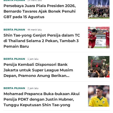
BERITA PILIHAN
29 menit lalu
Persebaya Juara Piala Presiden 2026,
Bernardo Tavares Ajak Bonek Penuhi
GBT pada 15 Agustus
BERITA PILIHAN
44 menit lalu
Shin Tae-yong Genjot Persija dalam TC
di Thailand Selama 2 Pekan, Tambah 3
Pemain Baru
BERITA PILIHAN
1 jam lalu
Persija Kembali Disponsori Bank
Jakarta untuk Super League Musim
Depan, Pramono Anung Berikan
Penjelasan terkait Dukungan BUMD
BERITA PILIHAN
2 jam lalu
Mohamad Prapanca Buka-bukaan Akui
Persija PDKT dengan Justin Hubner,
Tunggu Keputusan Shin Tae-yong