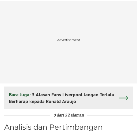
Advertisement
Baca Juga:
3 Alasan Fans Liverpool Jangan Terlalu
Berharap kepada Ronald Araujo
3 dari 3 halaman
Analisis dan Pertimbangan