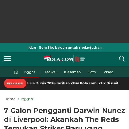
Iklan - Scroll ke bawah untuk melanjutkan
Inggris
Jadwal
Klasemen
Foto
Video
ala Dunia 2026 racikan khas Bola.com. Klik di sini!
EKSKLUSIF!
Home
Inggris
7 Calon Pengganti Darwin Nunez
di Liverpool: Akankah The Reds
Temukan Striker Baru yang