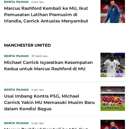
BERITA PILIHAN
6 jam lalu
Marcus Rashford Kembali ke MU, Ikut
Pemusatan Latihan Pramusim di
Irlandia, Carrick Antusias Menyambut
MANCHESTER UNITED
BERITA PILIHAN
39 menit lalu
Michael Carrick Isyaratkan Kesempatan
Kedua untuk Marcus Rashford di MU
BERITA PILIHAN
4 jam lalu
Usai Imbang Kontra PSG, Michael
Carrick Yakin MU Memasuki Musim Baru
dalam Kondisi Bagus
BERITA PILIHAN
6 jam lalu