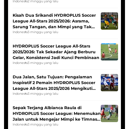
Tim Asia
Indonesia
2 minggu yang lalu
Kisah Dua Srikandi HYDROPLUS Soccer
League All-Stars 2025/2026: Asrama,
Sarung Tangan, dan Mimpi yang Tak
Pernah Padam
Indonesia
3 minggu yang lalu
HYDROPLUS Soccer League All-Stars
2025/2026: Tak Sekadar Ajang Berburu
Gelar, Konsistensi Jadi Kunci Pembinaan
Indonesia
3 minggu yang lalu
Dua Jalan, Satu Tujuan: Pengalaman
Inspiratif 2 Pemain HYDROPLUS Soccer
League All-Stars 2025/2026 Mengikuti
Seleksi Timnas Indonesia Putri
Indonesia
3 minggu yang lalu
Sepak Terjang Albianca Raula di
HYDROPLUS Soccer League: Menemukan
Jalan untuk Mengejar Mimpi ke Timnas
Indonesia Putri
Indonesia
3 minggu yang lalu