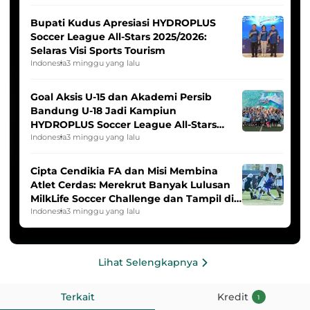
Bupati Kudus Apresiasi HYDROPLUS
Soccer League All-Stars 2025/2026:
Selaras Visi Sports Tourism
Indonesia
3 minggu yang lalu
Goal Aksis U-15 dan Akademi Persib
Bandung U-18 Jadi Kampiun
HYDROPLUS Soccer League All-Stars
2025/2026
Indonesia
3 minggu yang lalu
Cipta Cendikia FA dan Misi Membina
Atlet Cerdas: Merekrut Banyak Lulusan
MilkLife Soccer Challenge dan Tampil di
HYDROPLUS Soccer League
Indonesia
3 minggu yang lalu
Lihat Selengkapnya
Terkait
Kredit
1