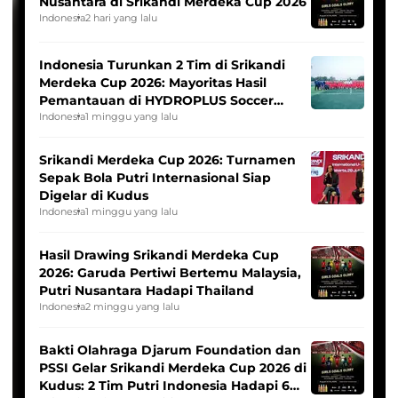
Nusantara di Srikandi Merdeka Cup 2026
Indonesia
2 hari yang lalu
Indonesia Turunkan 2 Tim di Srikandi
Merdeka Cup 2026: Mayoritas Hasil
Pemantauan di HYDROPLUS Soccer
League
Indonesia
1 minggu yang lalu
Srikandi Merdeka Cup 2026: Turnamen
Sepak Bola Putri Internasional Siap
Digelar di Kudus
Indonesia
1 minggu yang lalu
Hasil Drawing Srikandi Merdeka Cup
2026: Garuda Pertiwi Bertemu Malaysia,
Putri Nusantara Hadapi Thailand
Indonesia
2 minggu yang lalu
Bakti Olahraga Djarum Foundation dan
PSSI Gelar Srikandi Merdeka Cup 2026 di
Kudus: 2 Tim Putri Indonesia Hadapi 6