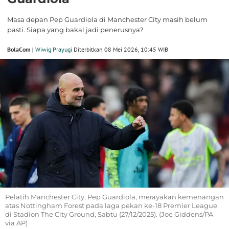
Masa depan Pep Guardiola di Manchester City masih belum
pasti. Siapa yang bakal jadi penerusnya?
BolaCom |
Wiwig Prayugi
Diterbitkan 08 Mei 2026, 10:45 WIB
Pelatih Manchester City, Pep Guardiola, merayakan kemenangan
atas Nottingham Forest pada laga pekan ke-18 Premier League
di Stadion The City Ground, Sabtu (27/12/2025). (Joe Giddens/PA
via AP)