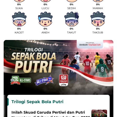
0%
0%
0%
0%
SUKA
LUCU
SEDIH
MARAH
0%
0%
0%
0%
KAGET
ANEH
TAKUT
TAKJUB
Trilogi Sepak Bola Putri
Inilah Skuad Garuda Pertiwi dan Putri