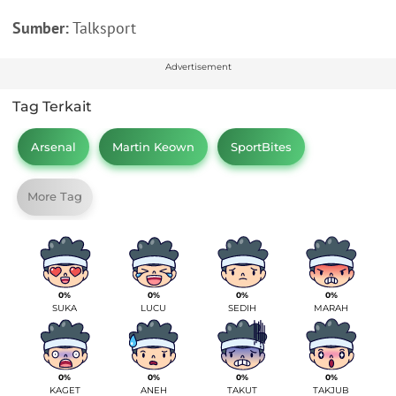
Sumber:
Talksport
Advertisement
Tag Terkait
Arsenal
Martin Keown
SportBites
More Tag
0%
0%
0%
0%
SUKA
LUCU
SEDIH
MARAH
0%
0%
0%
0%
KAGET
ANEH
TAKUT
TAKJUB