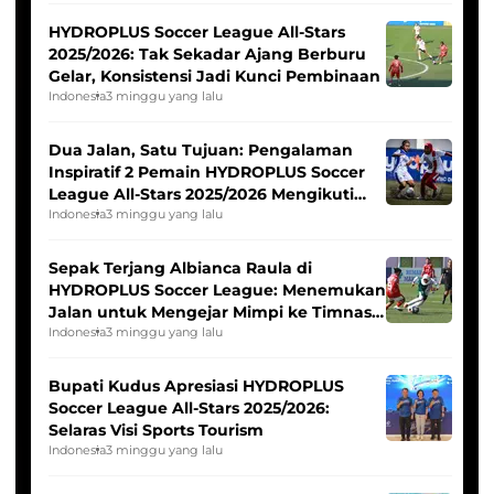
HYDROPLUS Soccer League All-Stars
2025/2026: Tak Sekadar Ajang Berburu
Gelar, Konsistensi Jadi Kunci Pembinaan
Indonesia
3 minggu yang lalu
Dua Jalan, Satu Tujuan: Pengalaman
Inspiratif 2 Pemain HYDROPLUS Soccer
League All-Stars 2025/2026 Mengikuti
Seleksi Timnas Indonesia Putri
Indonesia
3 minggu yang lalu
Sepak Terjang Albianca Raula di
HYDROPLUS Soccer League: Menemukan
Jalan untuk Mengejar Mimpi ke Timnas
Indonesia Putri
Indonesia
3 minggu yang lalu
Bupati Kudus Apresiasi HYDROPLUS
Soccer League All-Stars 2025/2026:
Selaras Visi Sports Tourism
Indonesia
3 minggu yang lalu