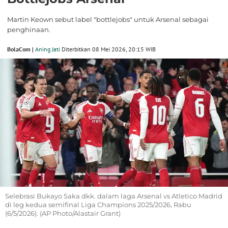
Martin Keown sebut label "bottlejobs" untuk Arsenal sebagai
penghinaan.
BolaCom |
Aning Jati
Diterbitkan 08 Mei 2026, 20:15 WIB
Selebrasi Bukayo Saka dkk. dalam laga Arsenal vs Atletico Madrid
di leg kedua semifinal Liga Champions 2025/2026, Rabu
(6/5/2026). (AP Photo/Alastair Grant)