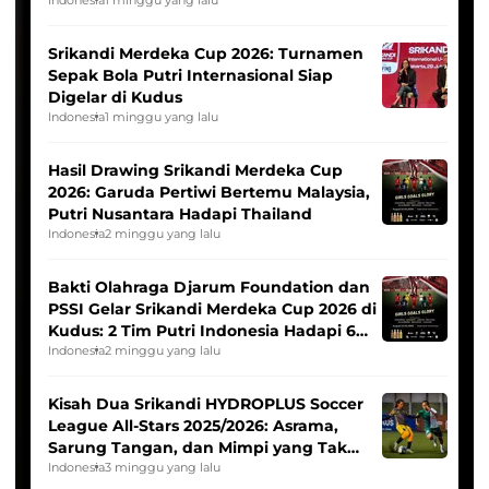
League
Srikandi Merdeka Cup 2026: Turnamen
Sepak Bola Putri Internasional Siap
Digelar di Kudus
Indonesia
1 minggu yang lalu
Hasil Drawing Srikandi Merdeka Cup
2026: Garuda Pertiwi Bertemu Malaysia,
Putri Nusantara Hadapi Thailand
Indonesia
2 minggu yang lalu
Bakti Olahraga Djarum Foundation dan
PSSI Gelar Srikandi Merdeka Cup 2026 di
Kudus: 2 Tim Putri Indonesia Hadapi 6
Tim Asia
Indonesia
2 minggu yang lalu
Kisah Dua Srikandi HYDROPLUS Soccer
League All-Stars 2025/2026: Asrama,
Sarung Tangan, dan Mimpi yang Tak
Pernah Padam
Indonesia
3 minggu yang lalu