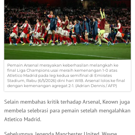
Pemain Arsenal merayakan keberhasilan melangkah ke
final Liga Champions usai meraih kemenangan 1-0 atas
Atletico Madrid pada leg kedua semifinal di Emirates
Stadium, Rabu (6/5/2026) dini hari WIB. Arsenal lolos ke final
dengan kemenangan agregat 2-1. (Adrian Dennis / AFP)
Selain membahas kritik terhadap Arsenal, Keown juga
membela selebrasi para pemain setelah mengalahkan
Atletico Madrid.
Sebelumnya, legenda Manchester United, Wayne