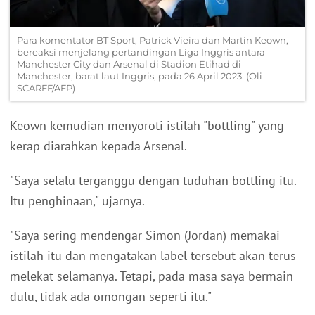
Para komentator BT Sport, Patrick Vieira dan Martin Keown,
bereaksi menjelang pertandingan Liga Inggris antara
Manchester City dan Arsenal di Stadion Etihad di
Manchester, barat laut Inggris, pada 26 April 2023. (Oli
SCARFF/AFP)
Keown kemudian menyoroti istilah "bottling" yang
kerap diarahkan kepada Arsenal.
"Saya selalu terganggu dengan tuduhan bottling itu.
Itu penghinaan," ujarnya.
"Saya sering mendengar Simon (Jordan) memakai
istilah itu dan mengatakan label tersebut akan terus
melekat selamanya. Tetapi, pada masa saya bermain
dulu, tidak ada omongan seperti itu."