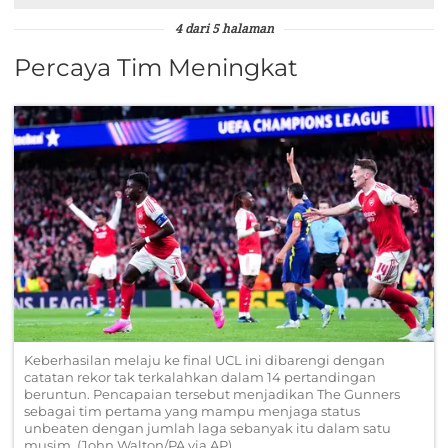
4 dari 5 halaman
Percaya Tim Meningkat
Keberhasilan melaju ke final UCL ini dibarengi dengan
catatan rekor tak terkalahkan dalam 14 pertandingan
beruntun. Pencapaian tersebut menjadikan The Gunners
sebagai tim pertama yang mampu menjaga status
unbeaten dengan jumlah laga sebanyak itu dalam satu
musim. (John Walton/PA via AP)