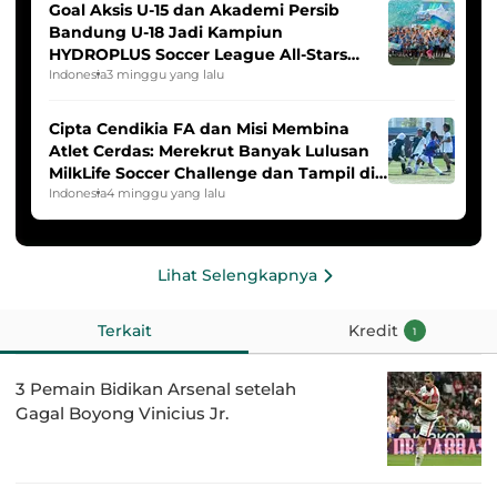
Goal Aksis U-15 dan Akademi Persib
Bandung U-18 Jadi Kampiun
HYDROPLUS Soccer League All-Stars
2025/2026
Indonesia
3 minggu yang lalu
Cipta Cendikia FA dan Misi Membina
Atlet Cerdas: Merekrut Banyak Lulusan
MilkLife Soccer Challenge dan Tampil di
HYDROPLUS Soccer League
Indonesia
4 minggu yang lalu
Lihat Selengkapnya
Terkait
Kredit
1
3 Pemain Bidikan Arsenal setelah
Gagal Boyong Vinicius Jr.