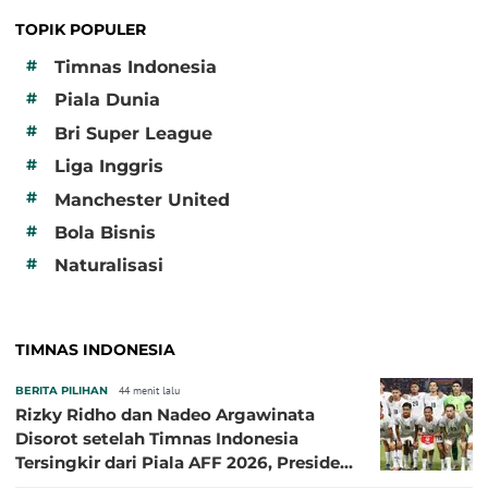
TOPIK POPULER
#
Timnas Indonesia
#
Piala Dunia
#
Bri Super League
#
Liga Inggris
#
Manchester United
#
Bola Bisnis
#
Naturalisasi
TIMNAS INDONESIA
BERITA PILIHAN
44 menit lalu
Rizky Ridho dan Nadeo Argawinata
Disorot setelah Timnas Indonesia
Tersingkir dari Piala AFF 2026, Presiden
Persija Pasang Badan