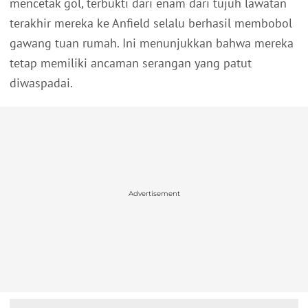
mencetak gol, terbukti dari enam dari tujuh lawatan
terakhir mereka ke Anfield selalu berhasil membobol
gawang tuan rumah. Ini menunjukkan bahwa mereka
tetap memiliki ancaman serangan yang patut
diwaspadai.
Advertisement