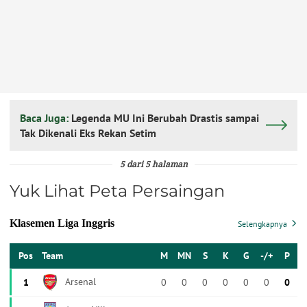
Baca Juga:
Legenda MU Ini Berubah Drastis sampai
Tak Dikenali Eks Rekan Setim
5 dari 5 halaman
Yuk Lihat Peta Persaingan