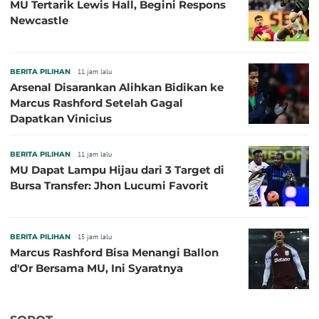
MU Tertarik Lewis Hall, Begini Respons
Newcastle
BERITA PILIHAN
11 jam lalu
Arsenal Disarankan Alihkan Bidikan ke
Marcus Rashford Setelah Gagal
Dapatkan Vinicius
BERITA PILIHAN
11 jam lalu
MU Dapat Lampu Hijau dari 3 Target di
Bursa Transfer: Jhon Lucumi Favorit
BERITA PILIHAN
15 jam lalu
Marcus Rashford Bisa Menangi Ballon
d'Or Bersama MU, Ini Syaratnya