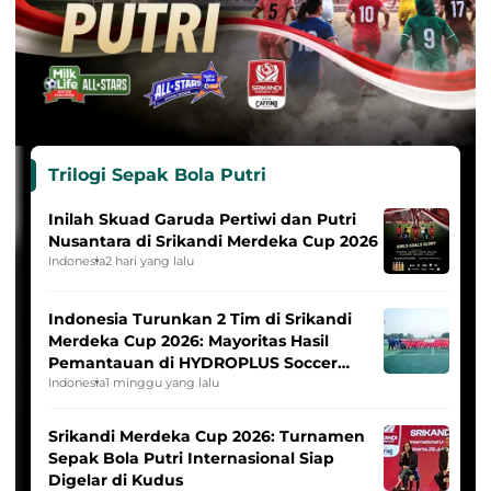
Trilogi Sepak Bola Putri
Inilah Skuad Garuda Pertiwi dan Putri
Nusantara di Srikandi Merdeka Cup 2026
Indonesia
2 hari yang lalu
Indonesia Turunkan 2 Tim di Srikandi
Merdeka Cup 2026: Mayoritas Hasil
Pemantauan di HYDROPLUS Soccer
League
Indonesia
1 minggu yang lalu
Srikandi Merdeka Cup 2026: Turnamen
Sepak Bola Putri Internasional Siap
Digelar di Kudus