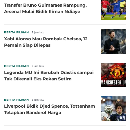
Transfer Bruno Guimaraes Rampung,
Arsenal Mulai Bidik Iliman Ndiaye
BERITA PILIHAN
5 jam lalu
Xabi Alonso Mau Rombak Chelsea, 12
Pemain Siap Dilepas
BERITA PILIHAN
7 jam lalu
Legenda MU Ini Berubah Drastis sampai
Tak Dikenali Eks Rekan Setim
BERITA PILIHAN
8 jam lalu
Liverpool Bidik Djed Spence, Tottenham
Tetapkan Banderol Harga