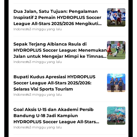
Dua Jalan, Satu Tujuan: Pengalaman
Inspiratif 2 Pemain HYDROPLUS Soccer
League All-Stars 2025/2026 Mengikuti
Seleksi Timnas Indonesia Putri
Indonesia
3 minggu yang lalu
Sepak Terjang Albianca Raula di
HYDROPLUS Soccer League: Menemukan
Jalan untuk Mengejar Mimpi ke Timnas
Indonesia Putri
Indonesia
3 minggu yang lalu
Bupati Kudus Apresiasi HYDROPLUS
Soccer League All-Stars 2025/2026:
Selaras Visi Sports Tourism
Indonesia
3 minggu yang lalu
Goal Aksis U-15 dan Akademi Persib
Bandung U-18 Jadi Kampiun
HYDROPLUS Soccer League All-Stars
2025/2026
Indonesia
3 minggu yang lalu