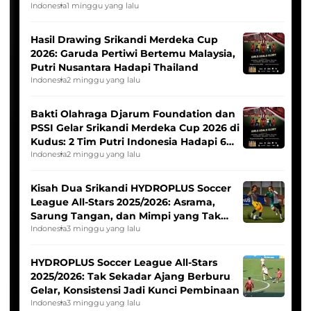
Indonesia
1 minggu yang lalu
Hasil Drawing Srikandi Merdeka Cup
2026: Garuda Pertiwi Bertemu Malaysia,
Putri Nusantara Hadapi Thailand
Indonesia
2 minggu yang lalu
Bakti Olahraga Djarum Foundation dan
PSSI Gelar Srikandi Merdeka Cup 2026 di
Kudus: 2 Tim Putri Indonesia Hadapi 6
Tim Asia
Indonesia
2 minggu yang lalu
Kisah Dua Srikandi HYDROPLUS Soccer
League All-Stars 2025/2026: Asrama,
Sarung Tangan, dan Mimpi yang Tak
Pernah Padam
Indonesia
3 minggu yang lalu
HYDROPLUS Soccer League All-Stars
2025/2026: Tak Sekadar Ajang Berburu
Gelar, Konsistensi Jadi Kunci Pembinaan
Indonesia
3 minggu yang lalu