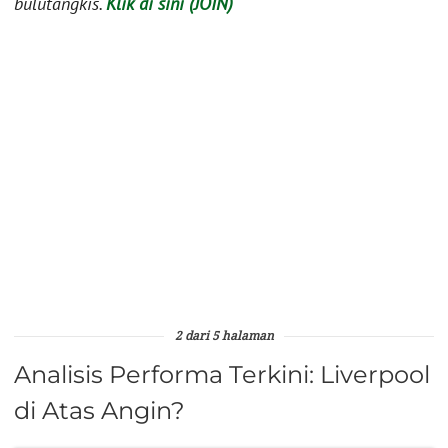
bulutangkis.
Klik di sini (JOIN)
2 dari 5 halaman
Analisis Performa Terkini: Liverpool
di Atas Angin?