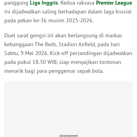
panggung
Liga Inggris
. Kedua raksasa
Premier League
ini dijadwalkan saling berhadapan dalam laga krusial
pada pekan ke-36 musim 2025-2026.
Duel sarat gengsi ini akan berlangsung di markas
kebanggaan The Reds, Stadion Anfield, pada hari
Sabtu, 9 Mei 2026. Kick-off pertandingan dijadwalkan
pada pukul 18.30 WIB, siap menyajikan tontonan
menarik bagi para penggemar sepak bola.
Advertisement