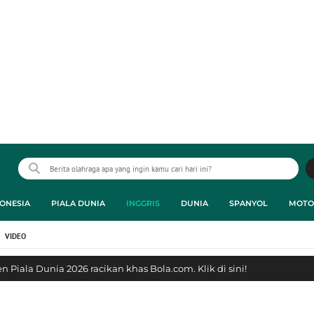
ONESIA
PIALA DUNIA
INGGRIS
DUNIA
SPANYOL
MOTO
VIDEO
 Piala Dunia 2026 racikan khas Bola.com. Klik di sini!