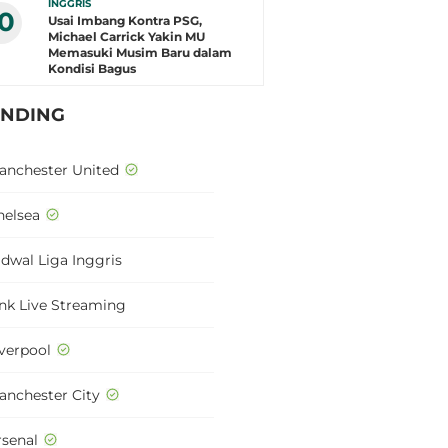
INGGRIS
10
Usai Imbang Kontra PSG,
Michael Carrick Yakin MU
Memasuki Musim Baru dalam
Kondisi Bagus
ENDING
anchester United
helsea
adwal Liga Inggris
ink Live Streaming
iverpool
anchester City
rsenal