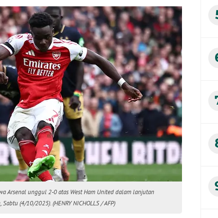
a Arsenal unggul 2-0 atas West Ham United dalam lanjutan
, Sabtu (4/10/2025). (HENRY NICHOLLS / AFP)