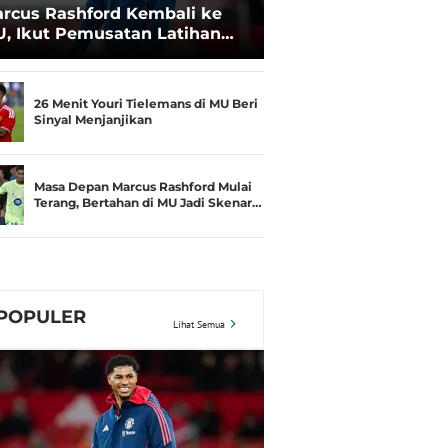
rcus Rashford Kembali ke
, Ikut Pemusatan Latihan
amusim di Irlandia, Carrick
tusias Menyambut
26 Menit Youri Tielemans di MU Beri
Sinyal Menjanjikan
Masa Depan Marcus Rashford Mulai
Terang, Bertahan di MU Jadi Skenar…
POPULER
Lihat Semua