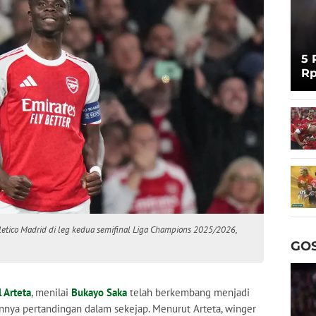
5 
Rp
Cu
letico Madrid di leg kedua semifinal Liga Champions 2025/2026,
GOS
 Arteta
, menilai
Bukayo Saka
telah berkembang menjadi
nya pertandingan dalam sekejap. Menurut Arteta, winger