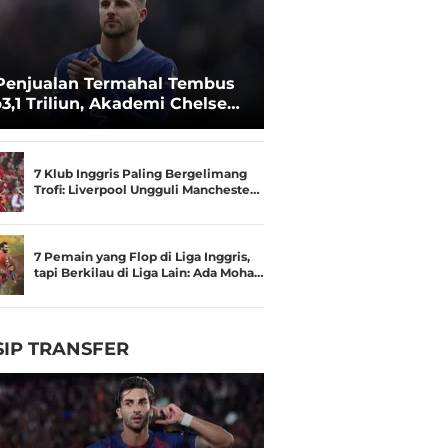
Penjualan Termahal Tembus
3,1 Triliun, Akademi Chelsea
an Besar
7 Klub Inggris Paling Bergelimang
Trofi: Liverpool Ungguli Mancheste…
7 Pemain yang Flop di Liga Inggris,
tapi Berkilau di Liga Lain: Ada Moha…
IP TRANSFER