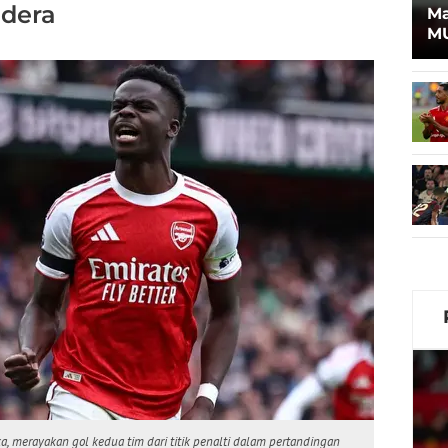
dera
Ma
MU
Pr
An
a, merayakan gol kedua tim dari titik penalti dalam pertandingan