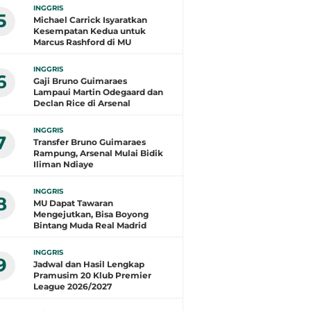
INGGRIS
5
Michael Carrick Isyaratkan
Kesempatan Kedua untuk
Marcus Rashford di MU
INGGRIS
6
Gaji Bruno Guimaraes
Lampaui Martin Odegaard dan
Declan Rice di Arsenal
INGGRIS
7
Transfer Bruno Guimaraes
Rampung, Arsenal Mulai Bidik
Iliman Ndiaye
INGGRIS
8
MU Dapat Tawaran
Mengejutkan, Bisa Boyong
Bintang Muda Real Madrid
INGGRIS
9
Jadwal dan Hasil Lengkap
Pramusim 20 Klub Premier
League 2026/2027