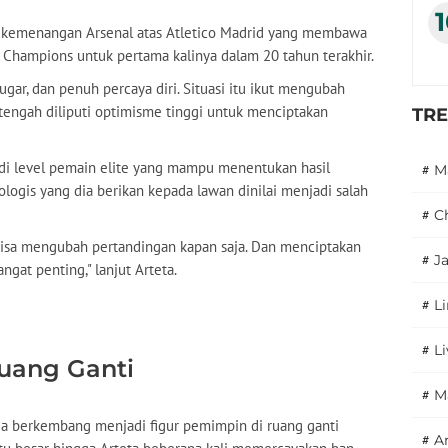
u kemenangan Arsenal atas Atletico Madrid yang membawa
a Champions untuk pertama kalinya dalam 20 tahun terakhir.
ugar, dan penuh percaya diri. Situasi itu ikut mengubah
 tengah diliputi optimisme tinggi untuk menciptakan
TR
a di level pemain elite yang mampu menentukan hasil
#
M
kologis yang dia berikan kepada lawan dinilai menjadi salah
#
C
bisa mengubah pertandingan kapan saja. Dan menciptakan
#
J
ngat penting," lanjut Arteta.
#
L
#
L
uang Ganti
#
M
juga berkembang menjadi figur pemimpin di ruang ganti
#
A