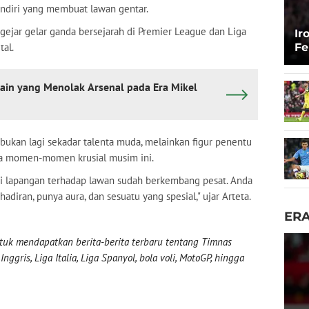
sendiri yang membuat lawan gentar.
jar gelar ganda bersejarah di Premier League dan Liga
Ir
tal.
Fe
P
main yang Menolak Arsenal pada Era Mikel
bukan lagi sekadar talenta muda, melainkan figur penentu
a momen-momen krusial musim ini.
a di lapangan terhadap lawan sudah berkembang pesat. Anda
diran, punya aura, dan sesuatu yang spesial," ujar Arteta.
ER
uk mendapatkan berita-berita terbaru tentang Timnas
nggris, Liga Italia, Liga Spanyol, bola voli, MotoGP, hingga