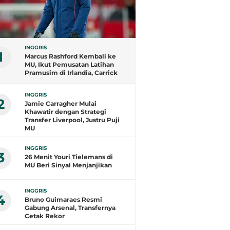
INGGRIS
1
Marcus Rashford Kembali ke
MU, Ikut Pemusatan Latihan
Pramusim di Irlandia, Carrick
Antusias Menyambut
INGGRIS
2
Jamie Carragher Mulai
Khawatir dengan Strategi
Transfer Liverpool, Justru Puji
MU
INGGRIS
3
26 Menit Youri Tielemans di
MU Beri Sinyal Menjanjikan
INGGRIS
4
Bruno Guimaraes Resmi
Gabung Arsenal, Transfernya
Cetak Rekor