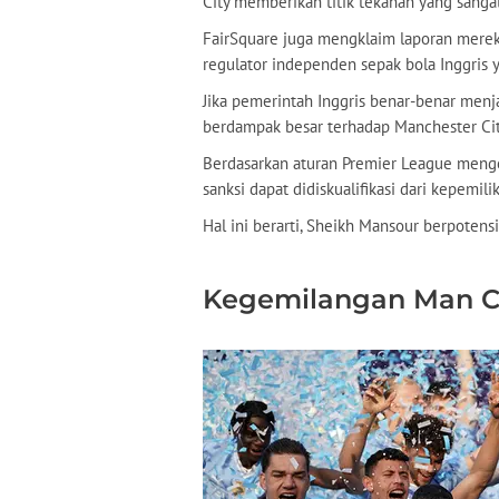
City memberikan titik tekanan yang sangat
FairSquare juga mengklaim laporan merek
regulator independen sepak bola Inggris 
Jika pemerintah Inggris benar-benar menja
berdampak besar terhadap Manchester Cit
Berdasarkan aturan Premier League mengen
sanksi dapat didiskualifikasi dari kepemili
Hal ini berarti, Sheikh Mansour berpotens
Kegemilangan Man C