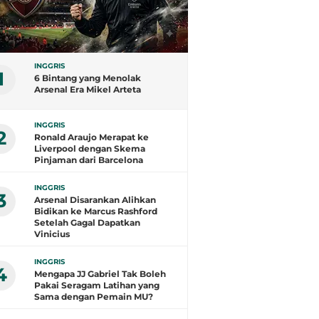
INGGRIS
1
6 Bintang yang Menolak
Arsenal Era Mikel Arteta
INGGRIS
2
Ronald Araujo Merapat ke
Liverpool dengan Skema
Pinjaman dari Barcelona
INGGRIS
3
Arsenal Disarankan Alihkan
Bidikan ke Marcus Rashford
Setelah Gagal Dapatkan
Vinicius
INGGRIS
4
Mengapa JJ Gabriel Tak Boleh
Pakai Seragam Latihan yang
Sama dengan Pemain MU?