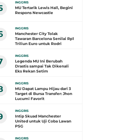
INGGRIS
5
MU Tertarik Lewis Hall, Begini
Respons Newcastle
INGGRIS
6
Manchester City Tolak
Tawaran Barcelona Senilai Rp1
Triliun Euro untuk Rodri
INGGRIS
7
Legenda MU Ini Berubah
Drastis sampai Tak Dikenali
Eks Rekan Setim
INGGRIS
8
MU Dapat Lampu Hijau dari 3
Target di Bursa Transfer: Jhon
Lucumi Favorit
INGGRIS
9
Intip Skuad Manchester
United untuk Uji Coba Lawan
PSG
INGGRIS