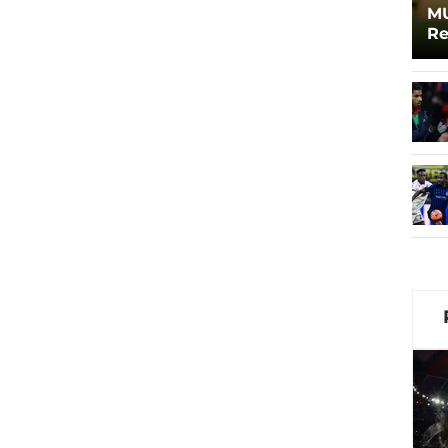
MU
Re