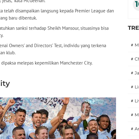
 jelas," kata McGeehan.
a telah disampaikan langsung kepada Premier League dan
yang baru dibentuk.
TR
tuhkan sanksi terhadap Sheikh Mansour, situasinya bisa
y.
#
M
ai Owners' and Directors’ Test, individu yang terkena
kan klub.
#
C
i dipaksa melepas kepemilikan Manchester City.
#
J
ity
#
L
#
L
#
M
#
A