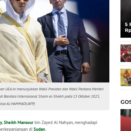
5 
Rp
Cu
nan UEA ini menunjukkan Wakil Presiden dan Wakil Perdana Menteri
 di Bandara Internasional Sharm el-Sheikh pada 13 Oktober 2025,
GOS
Eissa AL-HAMMADI/AFP)
ty
,
Sheikh Mansour
bin Zayed Al-Nahyan, menghadapi
 berkepanjangan di
Sudan
.