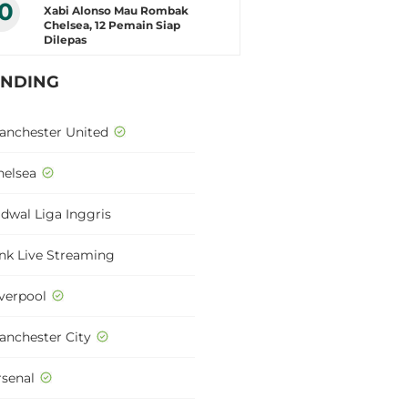
10
Xabi Alonso Mau Rombak
Chelsea, 12 Pemain Siap
Dilepas
ENDING
anchester United
helsea
adwal Liga Inggris
ink Live Streaming
iverpool
anchester City
rsenal