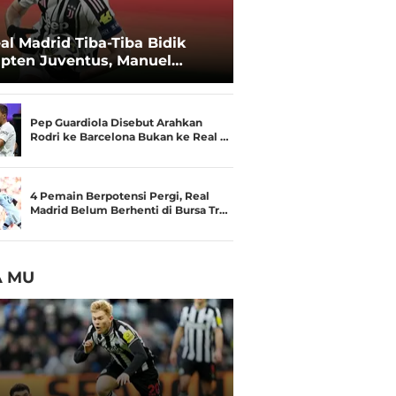
al Madrid Tiba-Tiba Bidik
pten Juventus, Manuel
catelli
Pep Guardiola Disebut Arahkan
Rodri ke Barcelona Bukan ke Real …
4 Pemain Berpotensi Pergi, Real
Madrid Belum Berhenti di Bursa Tr…
A MU