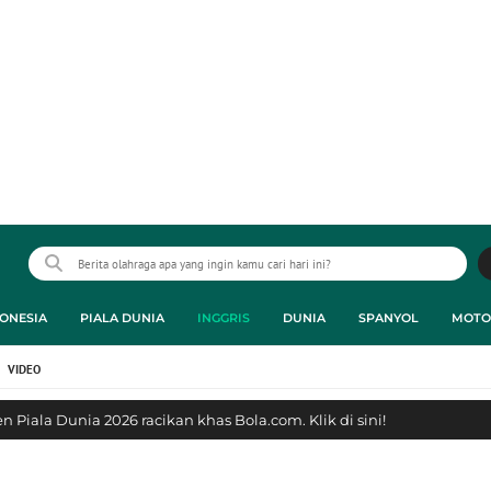
ONESIA
PIALA DUNIA
INGGRIS
DUNIA
SPANYOL
MOTO
VIDEO
 Piala Dunia 2026 racikan khas Bola.com. Klik di sini!