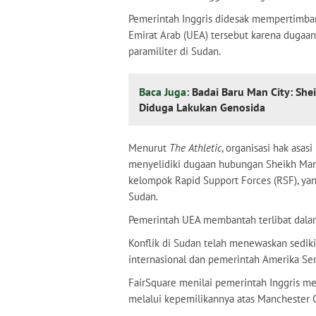
Pemerintah Inggris didesak mempertimban
Emirat Arab (UEA) tersebut karena duga
paramiliter di Sudan.
Baca Juga:
Badai Baru Man City: She
Diduga Lakukan Genosida
Menurut
The Athletic
, organisasi hak asas
menyelidiki dugaan hubungan Sheikh Ma
kelompok Rapid Support Forces (RSF), ya
Sudan.
Pemerintah UEA membantah terlibat dalam
Konflik di Sudan telah menewaskan sedik
internasional dan pemerintah Amerika Ser
FairSquare menilai pemerintah Inggris me
melalui kepemilikannya atas Manchester C