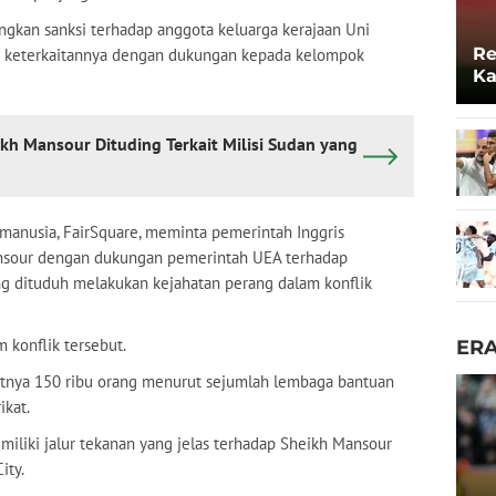
gkan sanksi terhadap anggota keluarga kerajaan Uni
Re
an keterkaitannya dengan dukungan kepada kelompok
Ka
Lo
ikh Mansour Dituding Terkait Milisi Sudan yang
i manusia, FairSquare, meminta pemerintah Inggris
nsour dengan dukungan pemerintah UEA terhadap
ng dituduh melakukan kejahatan perang dalam konflik
 konflik tersebut.
ER
itnya 150 ribu orang menurut sejumlah lembaga bantuan
ikat.
miliki jalur tekanan yang jelas terhadap Sheikh Mansour
ity.