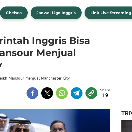
Chelsea
Jadwal Liga Inggris
Link Live Streaming
ntah Inggris Bisa
ansour Menjual
y
eikh Mansour menjual Manchester City.
19
TRI