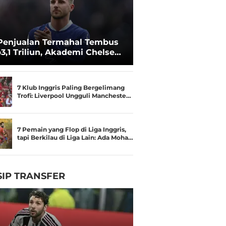
Penjualan Termahal Tembus
3,1 Triliun, Akademi Chelsea
an Besar
7 Klub Inggris Paling Bergelimang
Trofi: Liverpool Ungguli Mancheste…
7 Pemain yang Flop di Liga Inggris,
tapi Berkilau di Liga Lain: Ada Moha…
IP TRANSFER