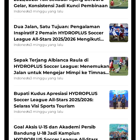
Gelar, Konsistensi Jadi Kunci Pembinaan
Indonesia
3 minggu yang lalu
Dua Jalan, Satu Tujuan: Pengalaman
Inspiratif 2 Pemain HYDROPLUS Soccer
League All-Stars 2025/2026 Mengikuti
Seleksi Timnas Indonesia Putri
Indonesia
3 minggu yang lalu
Sepak Terjang Albianca Raula di
HYDROPLUS Soccer League: Menemukan
Jalan untuk Mengejar Mimpi ke Timnas
Indonesia Putri
Indonesia
3 minggu yang lalu
Bupati Kudus Apresiasi HYDROPLUS
Soccer League All-Stars 2025/2026:
Selaras Visi Sports Tourism
Indonesia
3 minggu yang lalu
Goal Aksis U-15 dan Akademi Persib
Bandung U-18 Jadi Kampiun
HYDROPLUS Soccer League All-Stars