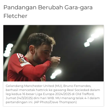
Pandangan Berubah Gara-gara
Fletcher
Gelandang Manchester United (MU), Bruno Fernandes,
berhasil mencetak hattrick ke gawang Real Sociedad dalam
leg kedua 16 besar Liga Europa 2024/2025 di Old Trafford,
Jumat (14/3/2025) dini hari WIB. MU menang telak 4-1 dalam
pertandingan ini. (AP Photo/Dave Thompson)