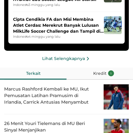
2025/2026
Indonesia
3 minggu yang lalu
Cipta Cendikia FA dan Misi Membina
Atlet Cerdas: Merekrut Banyak Lulusan
MilkLife Soccer Challenge dan Tampil di
HYDROPLUS Soccer League
Indonesia
4 minggu yang lalu
Lihat Selengkapnya
Terkait
Kredit
1
Marcus Rashford Kembali ke MU, Ikut
Pemusatan Latihan Pramusim di
Irlandia, Carrick Antusias Menyambut
26 Menit Youri Tielemans di MU Beri
Sinyal Menjanjikan