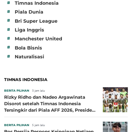
#
Timnas Indonesia
#
Piala Dunia
#
Bri Super League
#
Liga Inggris
#
Manchester United
#
Bola Bisnis
#
Naturalisasi
TIMNAS INDONESIA
BERITA PILIHAN
3 jam lalu
Rizky Ridho dan Nadeo Argawinata
Disorot setelah Timnas Indonesia
Tersingkir dari Piala AFF 2026, Presiden
Persija Pasang Badan
BERITA PILIHAN
5 jam lalu
Bos Persija Respons Keinginan Netizen