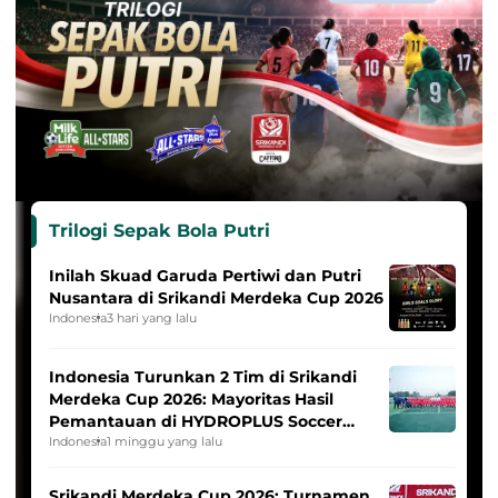
Trilogi Sepak Bola Putri
Inilah Skuad Garuda Pertiwi dan Putri
Nusantara di Srikandi Merdeka Cup 2026
Indonesia
3 hari yang lalu
Indonesia Turunkan 2 Tim di Srikandi
Merdeka Cup 2026: Mayoritas Hasil
Pemantauan di HYDROPLUS Soccer
League
Indonesia
1 minggu yang lalu
Srikandi Merdeka Cup 2026: Turnamen