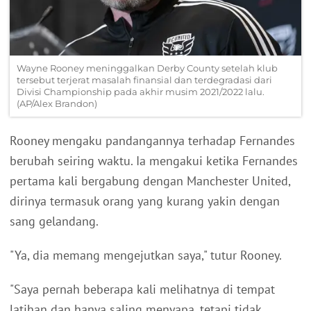
Wayne Rooney meninggalkan Derby County setelah klub
tersebut terjerat masalah finansial dan terdegradasi dari
Divisi Championship pada akhir musim 2021/2022 lalu.
(AP/Alex Brandon)
Rooney mengaku pandangannya terhadap Fernandes
berubah seiring waktu. Ia mengakui ketika Fernandes
pertama kali bergabung dengan Manchester United,
dirinya termasuk orang yang kurang yakin dengan
sang gelandang.
"Ya, dia memang mengejutkan saya," tutur Rooney.
"Saya pernah beberapa kali melihatnya di tempat
latihan dan hanya saling menyapa, tetapi tidak