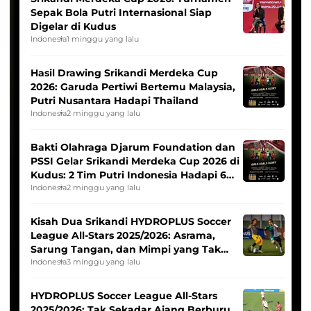
Sepak Bola Putri Internasional Siap
Digelar di Kudus
Indonesia
1 minggu yang lalu
Hasil Drawing Srikandi Merdeka Cup
2026: Garuda Pertiwi Bertemu Malaysia,
Putri Nusantara Hadapi Thailand
Indonesia
2 minggu yang lalu
Bakti Olahraga Djarum Foundation dan
PSSI Gelar Srikandi Merdeka Cup 2026 di
Kudus: 2 Tim Putri Indonesia Hadapi 6
Tim Asia
Indonesia
2 minggu yang lalu
Kisah Dua Srikandi HYDROPLUS Soccer
League All-Stars 2025/2026: Asrama,
Sarung Tangan, dan Mimpi yang Tak
Pernah Padam
Indonesia
3 minggu yang lalu
HYDROPLUS Soccer League All-Stars
2025/2026: Tak Sekadar Ajang Berburu