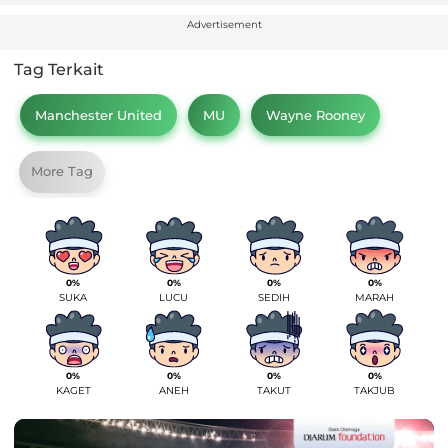
Advertisement
Tag Terkait
Manchester United
MU
Wayne Rooney
More Tag
0%
0%
0%
0%
SUKA
LUCU
SEDIH
MARAH
0%
0%
0%
0%
KAGET
ANEH
TAKUT
TAKJUB