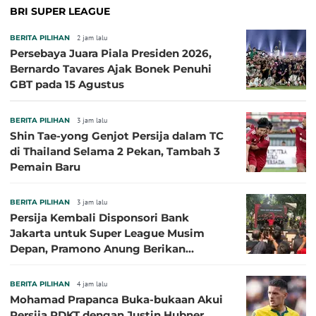
BRI SUPER LEAGUE
BERITA PILIHAN
2 jam lalu
Persebaya Juara Piala Presiden 2026,
Bernardo Tavares Ajak Bonek Penuhi
GBT pada 15 Agustus
BERITA PILIHAN
3 jam lalu
Shin Tae-yong Genjot Persija dalam TC
di Thailand Selama 2 Pekan, Tambah 3
Pemain Baru
BERITA PILIHAN
3 jam lalu
Persija Kembali Disponsori Bank
Jakarta untuk Super League Musim
Depan, Pramono Anung Berikan
Penjelasan terkait Dukungan BUMD
BERITA PILIHAN
4 jam lalu
Mohamad Prapanca Buka-bukaan Akui
Persija PDKT dengan Justin Hubner,