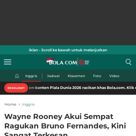
Iklan - Scroll ke bawah untuk melanjutkan
Inggris
Jadwal
Klasemen
Foto
Video
n-konten Piala Dunia 2026 racikan khas Bola.com. Klik di sini!
EKSKLUSIF!
Home
Inggris
Wayne Rooney Akui Sempat
Ragukan Bruno Fernandes, Kini
Sangat Terkesan