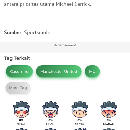
antara prioritas utama Michael Carrick.
Sumber:
Sportsmole
Advertisement
Tag Terkait
Casemiro
Manchester United
MU
More Tag
0%
0%
0%
0%
SUKA
LUCU
SEDIH
MARAH