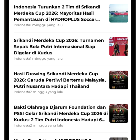
Indonesia Turunkan 2 Tim di Srikandi
Merdeka Cup 2026: Mayoritas Hasil
Pemantauan di HYDROPLUS Soccer
League
Indonesia
1 minggu yang lalu
Srikandi Merdeka Cup 2026: Turnamen
Sepak Bola Putri Internasional Siap
Digelar di Kudus
Indonesia
1 minggu yang lalu
Hasil Drawing Srikandi Merdeka Cup
2026: Garuda Pertiwi Bertemu Malaysia,
Putri Nusantara Hadapi Thailand
Indonesia
2 minggu yang lalu
Bakti Olahraga Djarum Foundation dan
PSSI Gelar Srikandi Merdeka Cup 2026 di
Kudus: 2 Tim Putri Indonesia Hadapi 6
Tim Asia
Indonesia
2 minggu yang lalu