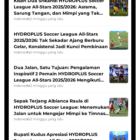
Kisah Dua Srikandi HYDROPLUS Soccer
League All-Stars 2025/2026: Asrama,
Sarung Tangan, dan Mimpi yang Tak
Pernah Padam
Indonesia
2 minggu yang lalu
HYDROPLUS Soccer League All-Stars
2025/2026: Tak Sekadar Ajang Berburu
Gelar, Konsistensi Jadi Kunci Pembinaan
Indonesia
2 minggu yang lalu
Dua Jalan, Satu Tujuan: Pengalaman
Inspiratif 2 Pemain HYDROPLUS Soccer
League All-Stars 2025/2026 Mengikuti
Seleksi Timnas Indonesia Putri
Indonesia
2 minggu yang lalu
Sepak Terjang Albianca Raula di
HYDROPLUS Soccer League: Menemukan
Jalan untuk Mengejar Mimpi ke Timnas
Indonesia Putri
Indonesia
3 minggu yang lalu
Bupati Kudus Apresiasi HYDROPLUS