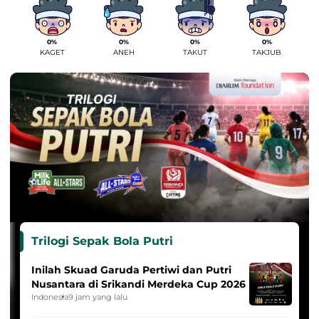
0%
0%
0%
0%
KAGET
ANEH
TAKUT
TAKJUB
Trilogi Sepak Bola Putri
Inilah Skuad Garuda Pertiwi dan Putri
Nusantara di Srikandi Merdeka Cup 2026
Indonesia
9 jam yang lalu