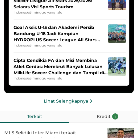
Soccer League All-Stars 2025/2026:
Selaras Visi Sports Tourism
Indonesia
3 minggu yang lalu
Goal Aksis U-15 dan Akademi Persib
Bandung U-18 Jadi Kampiun
HYDROPLUS Soccer League All-Stars
2025/2026
Indonesia
3 minggu yang lalu
Cipta Cendikia FA dan Misi Membina
Atlet Cerdas: Merekrut Banyak Lulusan
MilkLife Soccer Challenge dan Tampil di
HYDROPLUS Soccer League
Indonesia
3 minggu yang lalu
Lihat Selengkapnya
Terkait
Kredit
1
MLS Selidiki Inter Miami terkait