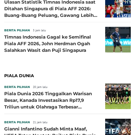
Ulasan Statistik Timnas Indonesia saat
Ditahan Singapura di Piala AFF 2026:
Buang-Buang Peluang, Gawang Lebih
Banyak Terancam
BERITA PILIHAN
3 jam lalu
Timnas Indonesia Gagal ke Semifinal
Piala AFF 2026, John Herdman Ogah
Salahkan Wasit dan Puji Singapura
PIALA DUNIA
BERITA PILIHAN
20 jam lalu
Piala Dunia 2026 Tinggalkan Warisan
Besar, Kanada Investasikan Rp17,9
Triliun untuk Olahraga Terbesar
Sepanjang Sejarah
BERITA PILIHAN
21 jam lalu
Gianni Infantino Sudah Minta Maaf,