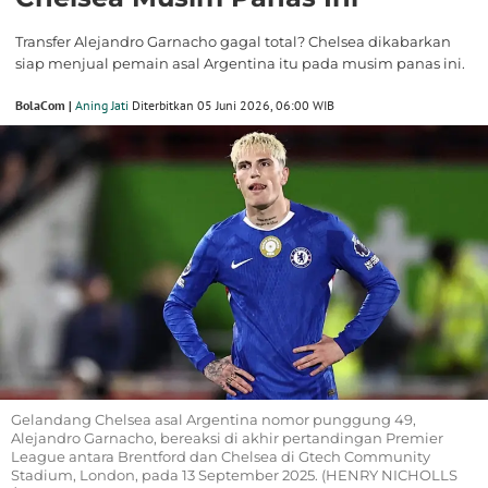
Transfer Alejandro Garnacho gagal total? Chelsea dikabarkan
siap menjual pemain asal Argentina itu pada musim panas ini.
BolaCom |
Aning Jati
Diterbitkan 05 Juni 2026, 06:00 WIB
Gelandang Chelsea asal Argentina nomor punggung 49,
Alejandro Garnacho, bereaksi di akhir pertandingan Premier
League antara Brentford dan Chelsea di Gtech Community
Stadium, London, pada 13 September 2025. (HENRY NICHOLLS