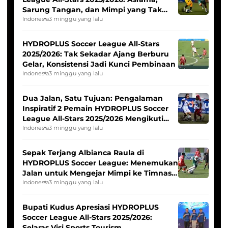
Sarung Tangan, dan Mimpi yang Tak
Pernah Padam
Indonesia
3 minggu yang lalu
HYDROPLUS Soccer League All-Stars
2025/2026: Tak Sekadar Ajang Berburu
Gelar, Konsistensi Jadi Kunci Pembinaan
Indonesia
3 minggu yang lalu
Dua Jalan, Satu Tujuan: Pengalaman
Inspiratif 2 Pemain HYDROPLUS Soccer
League All-Stars 2025/2026 Mengikuti
Seleksi Timnas Indonesia Putri
Indonesia
3 minggu yang lalu
Sepak Terjang Albianca Raula di
HYDROPLUS Soccer League: Menemukan
Jalan untuk Mengejar Mimpi ke Timnas
Indonesia Putri
Indonesia
3 minggu yang lalu
Bupati Kudus Apresiasi HYDROPLUS
Soccer League All-Stars 2025/2026:
Selaras Visi Sports Tourism