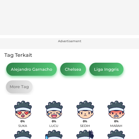
Advertisement
Tag Terkait
Alejandro Garnacho
Chelsea
Liga Inggris
More Tag
0%
0%
0%
0%
SUKA
LUCU
SEDIH
MARAH