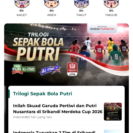
0%
0%
0%
0%
KAGET
ANEH
TAKUT
TAKJUB
Trilogi Sepak Bola Putri
Inilah Skuad Garuda Pertiwi dan Putri
Nusantara di Srikandi Merdeka Cup 2026
Indonesia
1 hari yang lalu
Indonesia Turunkan 2 Tim di Srikandi