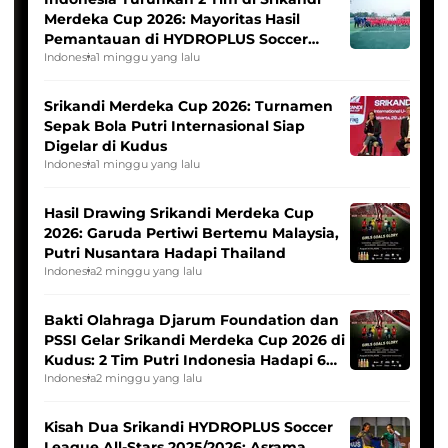
Merdeka Cup 2026: Mayoritas Hasil
Pemantauan di HYDROPLUS Soccer
League
Indonesia
1 minggu yang lalu
Srikandi Merdeka Cup 2026: Turnamen
Sepak Bola Putri Internasional Siap
Digelar di Kudus
Indonesia
1 minggu yang lalu
Hasil Drawing Srikandi Merdeka Cup
2026: Garuda Pertiwi Bertemu Malaysia,
Putri Nusantara Hadapi Thailand
Indonesia
2 minggu yang lalu
Bakti Olahraga Djarum Foundation dan
PSSI Gelar Srikandi Merdeka Cup 2026 di
Kudus: 2 Tim Putri Indonesia Hadapi 6
Tim Asia
Indonesia
2 minggu yang lalu
Kisah Dua Srikandi HYDROPLUS Soccer
League All-Stars 2025/2026: Asrama,