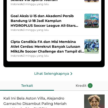
Indonesia
3 minggu yang lalu
Goal Aksis U-15 dan Akademi Persib
Bandung U-18 Jadi Kampiun
HYDROPLUS Soccer League All-Stars
2025/2026
Indonesia
3 minggu yang lalu
Cipta Cendikia FA dan Misi Membina
Atlet Cerdas: Merekrut Banyak Lulusan
MilkLife Soccer Challenge dan Tampil di
HYDROPLUS Soccer League
Indonesia
3 minggu yang lalu
Lihat Selengkapnya
Terkait
Kredit
1
Kali Ini Bela Aston Villa, Alejandro
Garnacho Disambut Paling Meriah