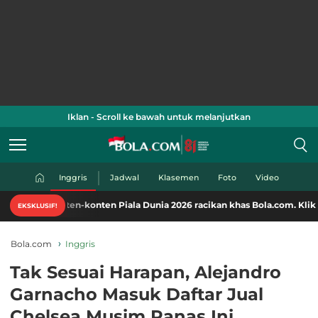
Iklan - Scroll ke bawah untuk melanjutkan
Inggris
Jadwal
Klasemen
Foto
Video
en-konten Piala Dunia 2026 racikan khas Bola.com. Klik di sini!
EKSKLUSIF!
Bola.com
Inggris
Tak Sesuai Harapan, Alejandro
Garnacho Masuk Daftar Jual
Chelsea Musim Panas Ini