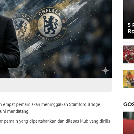
5 
Rp
Cu
GOS
empat pemain akan meninggalkan Stamford Bridge
Juni mendatang.
r pemain yang dipertahankan dan dilepas klub yang dirilis