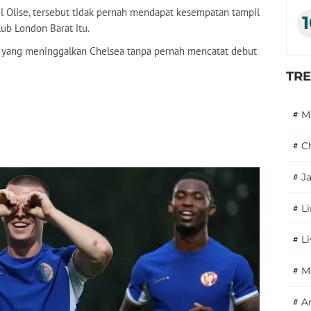
l Olise, tersebut tidak pernah mendapat kesempatan tampil
ub London Barat itu.
, yang meninggalkan Chelsea tanpa pernah mencatat debut
TR
#
M
#
C
#
J
#
L
#
L
#
M
#
A