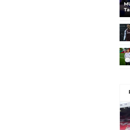
MU
Ta
Lu