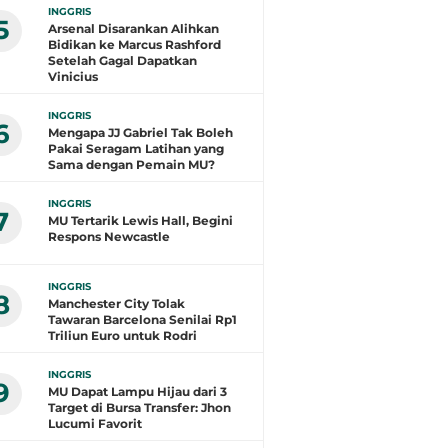
INGGRIS
5
Arsenal Disarankan Alihkan
Bidikan ke Marcus Rashford
Setelah Gagal Dapatkan
Vinicius
INGGRIS
6
Mengapa JJ Gabriel Tak Boleh
Pakai Seragam Latihan yang
Sama dengan Pemain MU?
INGGRIS
7
MU Tertarik Lewis Hall, Begini
Respons Newcastle
INGGRIS
8
Manchester City Tolak
Tawaran Barcelona Senilai Rp1
Triliun Euro untuk Rodri
INGGRIS
9
MU Dapat Lampu Hijau dari 3
Target di Bursa Transfer: Jhon
Lucumi Favorit