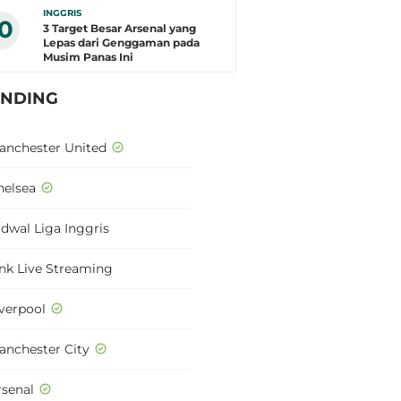
INGGRIS
10
3 Target Besar Arsenal yang
Lepas dari Genggaman pada
Musim Panas Ini
ENDING
anchester United
helsea
adwal Liga Inggris
ink Live Streaming
iverpool
anchester City
rsenal