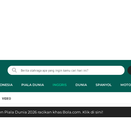
ONESIA
PIALA DUNIA
INGGRIS
DUNIA
SPANYOL
MOTO
VIDEO
 Piala Dunia 2026 racikan khas Bola.com. Klik di sini!