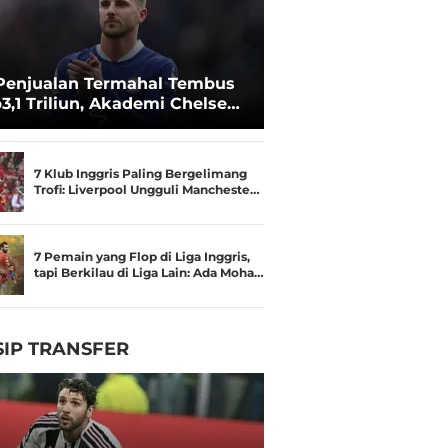
Penjualan Termahal Tembus
3,1 Triliun, Akademi Chelsea
an Besar
7 Klub Inggris Paling Bergelimang
Trofi: Liverpool Ungguli Mancheste…
7 Pemain yang Flop di Liga Inggris,
tapi Berkilau di Liga Lain: Ada Moha…
IP TRANSFER