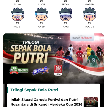
0%
0%
0%
0%
SUKA
LUCU
SEDIH
MARAH
0%
0%
0%
0%
KAGET
ANEH
TAKUT
TAKJUB
Trilogi Sepak Bola Putri
Inilah Skuad Garuda Pertiwi dan Putri
Nusantara di Srikandi Merdeka Cup 2026