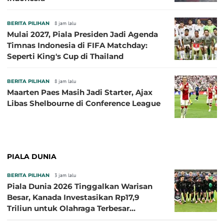
BERITA PILIHAN
8 jam lalu
Mulai 2027, Piala Presiden Jadi Agenda
Timnas Indonesia di FIFA Matchday:
Seperti King's Cup di Thailand
BERITA PILIHAN
8 jam lalu
Maarten Paes Masih Jadi Starter, Ajax
Libas Shelbourne di Conference League
PIALA DUNIA
BERITA PILIHAN
3 jam lalu
Piala Dunia 2026 Tinggalkan Warisan
Besar, Kanada Investasikan Rp17,9
Triliun untuk Olahraga Terbesar
Sepanjang Sejarah