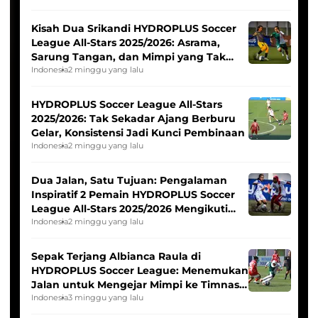
Kisah Dua Srikandi HYDROPLUS Soccer
League All-Stars 2025/2026: Asrama,
Sarung Tangan, dan Mimpi yang Tak
Pernah Padam
Indonesia
2 minggu yang lalu
HYDROPLUS Soccer League All-Stars
2025/2026: Tak Sekadar Ajang Berburu
Gelar, Konsistensi Jadi Kunci Pembinaan
Indonesia
2 minggu yang lalu
Dua Jalan, Satu Tujuan: Pengalaman
Inspiratif 2 Pemain HYDROPLUS Soccer
League All-Stars 2025/2026 Mengikuti
Seleksi Timnas Indonesia Putri
Indonesia
2 minggu yang lalu
Sepak Terjang Albianca Raula di
HYDROPLUS Soccer League: Menemukan
Jalan untuk Mengejar Mimpi ke Timnas
Indonesia Putri
Indonesia
3 minggu yang lalu