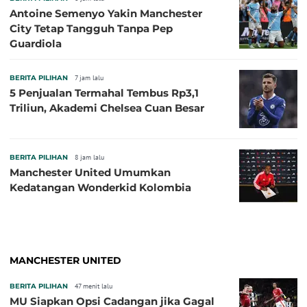
Antoine Semenyo Yakin Manchester
City Tetap Tangguh Tanpa Pep
Guardiola
BERITA PILIHAN
7 jam lalu
5 Penjualan Termahal Tembus Rp3,1
Triliun, Akademi Chelsea Cuan Besar
BERITA PILIHAN
8 jam lalu
Manchester United Umumkan
Kedatangan Wonderkid Kolombia
MANCHESTER UNITED
BERITA PILIHAN
47 menit lalu
MU Siapkan Opsi Cadangan jika Gagal