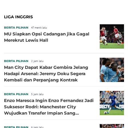
LIGA INGGRIS
BERITA PILIHAN
47 menit lalu
MU Siapkan Opsi Cadangan jika Gagal
Merekrut Lewis Hall
BERITA PILIHAN
2 jam lalu
Man City Dapat Kabar Gembira Jelang
Hadapi Arsenal: Jeremy Doku Segera
Kembali dan Perpanjang Kontrak
BERITA PILIHAN
5 jam lalu
Enzo Maresca Ingin Enzo Fernandez Jadi
Suksesor Rodri: Manchester City
Wujudkan Transfer Impian Sang
Pelatih?
BERITA PILIHAN
6 jam lalu