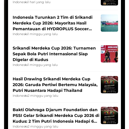
Indonesia
1 hari yang lalu
Indonesia Turunkan 2 Tim di Srikandi
Merdeka Cup 2026: Mayoritas Hasil
Pemantauan di HYDROPLUS Soccer
League
Indonesia
1 minggu yang lalu
Srikandi Merdeka Cup 2026: Turnamen
Sepak Bola Putri Internasional Siap
Digelar di Kudus
Indonesia
1 minggu yang lalu
Hasil Drawing Srikandi Merdeka Cup
2026: Garuda Pertiwi Bertemu Malaysia,
Putri Nusantara Hadapi Thailand
Indonesia
2 minggu yang lalu
Bakti Olahraga Djarum Foundation dan
PSSI Gelar Srikandi Merdeka Cup 2026 di
Kudus: 2 Tim Putri Indonesia Hadapi 6
Tim Asia
Indonesia
2 minggu yang lalu