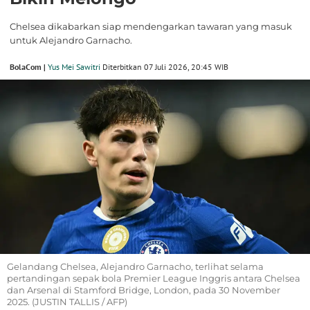
Chelsea dikabarkan siap mendengarkan tawaran yang masuk
untuk Alejandro Garnacho.
BolaCom |
Yus Mei Sawitri
Diterbitkan 07 Juli 2026, 20:45 WIB
Gelandang Chelsea, Alejandro Garnacho, terlihat selama
pertandingan sepak bola Premier League Inggris antara Chelsea
dan Arsenal di Stamford Bridge, London, pada 30 November
2025. (JUSTIN TALLIS / AFP)