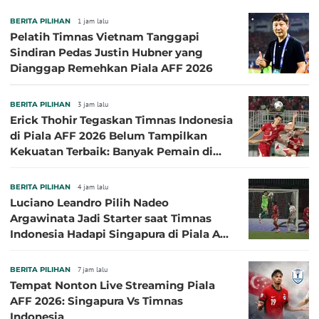
BERITA PILIHAN
1 jam lalu
Pelatih Timnas Vietnam Tanggapi
Sindiran Pedas Justin Hubner yang
Dianggap Remehkan Piala AFF 2026
BERITA PILIHAN
3 jam lalu
Erick Thohir Tegaskan Timnas Indonesia
di Piala AFF 2026 Belum Tampilkan
Kekuatan Terbaik: Banyak Pemain di
Eropa Tidak Bisa Berpartisipasi
BERITA PILIHAN
4 jam lalu
Luciano Leandro Pilih Nadeo
Argawinata Jadi Starter saat Timnas
Indonesia Hadapi Singapura di Piala AFF
2026: Pengalaman Jadi Kunci
BERITA PILIHAN
7 jam lalu
Tempat Nonton Live Streaming Piala
AFF 2026: Singapura Vs Timnas
Indonesia