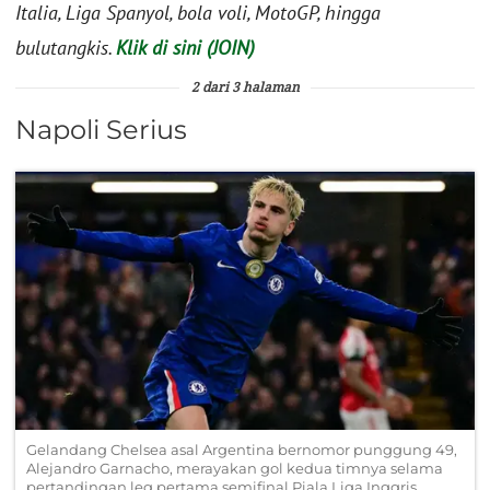
Italia, Liga Spanyol, bola voli, MotoGP, hingga
bulutangkis.
Klik di sini (JOIN)
2 dari 3 halaman
Napoli Serius
Gelandang Chelsea asal Argentina bernomor punggung 49,
Alejandro Garnacho, merayakan gol kedua timnya selama
pertandingan leg pertama semifinal Piala Liga Inggris