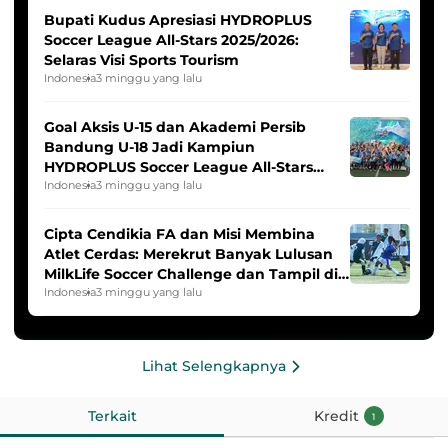
Bupati Kudus Apresiasi HYDROPLUS
Soccer League All-Stars 2025/2026:
Selaras Visi Sports Tourism
Indonesia
3 minggu yang lalu
Goal Aksis U-15 dan Akademi Persib
Bandung U-18 Jadi Kampiun
HYDROPLUS Soccer League All-Stars
2025/2026
Indonesia
3 minggu yang lalu
Cipta Cendikia FA dan Misi Membina
Atlet Cerdas: Merekrut Banyak Lulusan
MilkLife Soccer Challenge dan Tampil di
HYDROPLUS Soccer League
Indonesia
3 minggu yang lalu
Lihat Selengkapnya
Terkait
Kredit
1