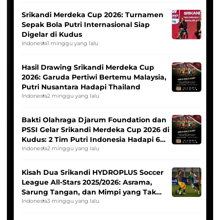
Srikandi Merdeka Cup 2026: Turnamen
Sepak Bola Putri Internasional Siap
Digelar di Kudus
Indonesia
1 minggu yang lalu
Hasil Drawing Srikandi Merdeka Cup
2026: Garuda Pertiwi Bertemu Malaysia,
Putri Nusantara Hadapi Thailand
Indonesia
2 minggu yang lalu
Bakti Olahraga Djarum Foundation dan
PSSI Gelar Srikandi Merdeka Cup 2026 di
Kudus: 2 Tim Putri Indonesia Hadapi 6
Tim Asia
Indonesia
2 minggu yang lalu
Kisah Dua Srikandi HYDROPLUS Soccer
League All-Stars 2025/2026: Asrama,
Sarung Tangan, dan Mimpi yang Tak
Pernah Padam
Indonesia
3 minggu yang lalu