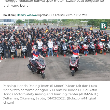
menggembirakan bahwa spek motor RC213V 2025 bergerak ke
arah yang benar.
BolaCom |
Hendry Wibowo
Diperbarui 02 Februari 2025, 17:33 WIB
Pebalap Honda Racing Team di MotoGP Joan Mir dan Luca
Marini foto bersama dengan 500 bikers Honda PCX di Astra
Honda Motor Safety Riding and Training Center (AHM-SRTC)
Deltamas, Cikarang, Sabtu, (01/02/2025). (Bola.com/M Iqbal
Ichsan)