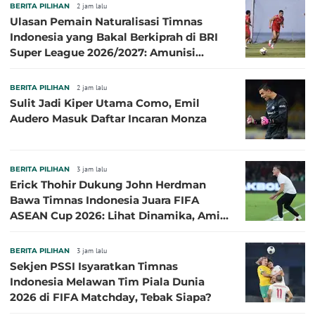
BERITA PILIHAN
2 jam lalu
Ulasan Pemain Naturalisasi Timnas
Indonesia yang Bakal Berkiprah di BRI
Super League 2026/2027: Amunisi
Persib Makin Megah!
BERITA PILIHAN
2 jam lalu
Sulit Jadi Kiper Utama Como, Emil
Audero Masuk Daftar Incaran Monza
BERITA PILIHAN
3 jam lalu
Erick Thohir Dukung John Herdman
Bawa Timnas Indonesia Juara FIFA
ASEAN Cup 2026: Lihat Dinamika, Amit-
Amit Nanti Ada Pemain Cedera
BERITA PILIHAN
3 jam lalu
Sekjen PSSI Isyaratkan Timnas
Indonesia Melawan Tim Piala Dunia
2026 di FIFA Matchday, Tebak Siapa?