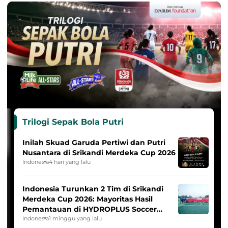
Trilogi Sepak Bola Putri
Inilah Skuad Garuda Pertiwi dan Putri
Nusantara di Srikandi Merdeka Cup 2026
Indonesia
4 hari yang lalu
Indonesia Turunkan 2 Tim di Srikandi
Merdeka Cup 2026: Mayoritas Hasil
Pemantauan di HYDROPLUS Soccer
League
Indonesia
1 minggu yang lalu