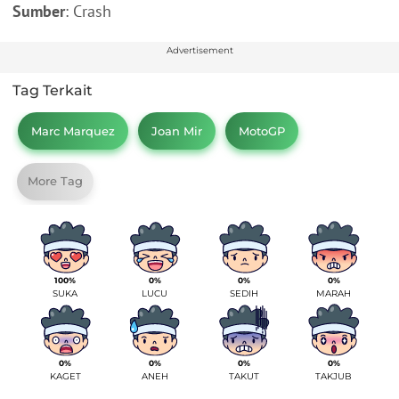
Sumber
: Crash
Advertisement
Tag Terkait
Marc Marquez
Joan Mir
MotoGP
More Tag
100%
0%
0%
0%
SUKA
LUCU
SEDIH
MARAH
0%
0%
0%
0%
KAGET
ANEH
TAKUT
TAKJUB