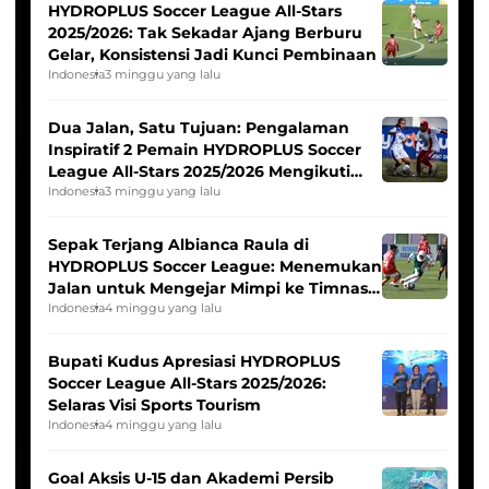
HYDROPLUS Soccer League All-Stars
2025/2026: Tak Sekadar Ajang Berburu
Gelar, Konsistensi Jadi Kunci Pembinaan
Indonesia
3 minggu yang lalu
Dua Jalan, Satu Tujuan: Pengalaman
Inspiratif 2 Pemain HYDROPLUS Soccer
League All-Stars 2025/2026 Mengikuti
Seleksi Timnas Indonesia Putri
Indonesia
3 minggu yang lalu
Sepak Terjang Albianca Raula di
HYDROPLUS Soccer League: Menemukan
Jalan untuk Mengejar Mimpi ke Timnas
Indonesia Putri
Indonesia
4 minggu yang lalu
Bupati Kudus Apresiasi HYDROPLUS
Soccer League All-Stars 2025/2026:
Selaras Visi Sports Tourism
Indonesia
4 minggu yang lalu
Goal Aksis U-15 dan Akademi Persib