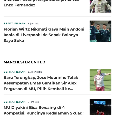
Enzo Fernandez
BERITA PILIHAN
6 jam lalu
Florian Wirtz Nikmati Gaya Main Andoni
Iraola di Liverpool: Ide Sepak Bolanya
Saya Suka
MANCHESTER UNITED
BERITA PILIHAN
51 menit lalu
Baru Terungkap, Jose Mourinho Tolak
Kesempatan Emas Gantikan Sir Alex
Ferguson di MU, Pilih Kembali ke
Chelsea
BERITA PILIHAN
7 jam lalu
MU Diyakini Bisa Bersaing di 4
Kompetisi: Kuncinya Kedalaman Skuad!