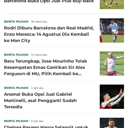
Barcelona Buka Opsi Jual Plus Buy-Back
BERITA PILIHAN
36 menit lalu
Rodri Diburu Barcelona dan Real Madrid,
Enzo Maresca: 14 Agustus Dia Kembali
ke Man City
BERITA PILIHAN
51 menit lalu
Baru Terungkap, Jose Mourinho Tolak
Kesempatan Emas Gantikan Sir Alex
Ferguson di MU, Pilih Kembali ke
Chelsea
BERITA PILIHAN
2 jam lalu
Arsenal Buka Opsi Jual Gabriel
Martinelli, asal Pengganti Sudah
Tersedia
BERITA PILIHAN
4 jam lalu
Chelsea Pasang Harga Selangit untuk