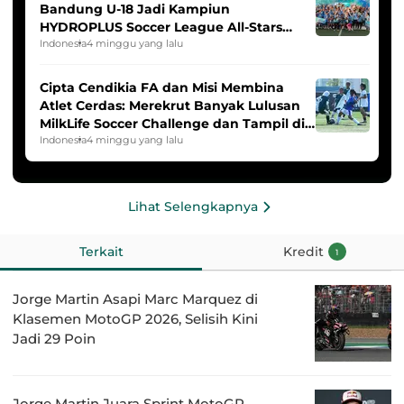
Bandung U-18 Jadi Kampiun
HYDROPLUS Soccer League All-Stars
2025/2026
Indonesia
4 minggu yang lalu
Cipta Cendikia FA dan Misi Membina
Atlet Cerdas: Merekrut Banyak Lulusan
MilkLife Soccer Challenge dan Tampil di
HYDROPLUS Soccer League
Indonesia
4 minggu yang lalu
Lihat Selengkapnya
Terkait
Kredit
1
Jorge Martin Asapi Marc Marquez di
Klasemen MotoGP 2026, Selisih Kini
Jadi 29 Poin
Jorge Martin Juara Sprint MotoGP