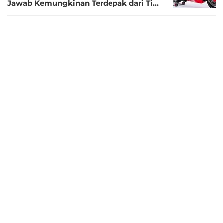
Jawab Kemungkinan Terdepak dari Tim
pada 2027
9 bulan lalu
Joan Mir Tegaskan Fokus Honda:
Bangun Konsistensi, Bukan Euforia
Kemenangan
10 bulan lalu
3 Pembalap Ini Kompak Kritik Gravel
Trap MotoGP Mandalika saat Ditanya
Marc Marquez Cedera Akibat Insiden
dengan Marco Bezzecchi
10 bulan lalu
Gravel Trap Mandalika Disorot, Joan Mir:
Mungkin Itu Penyebab Marc Marquez
Cedera
10 bulan lalu
Honda CUV e: Paddock Bike Ramah