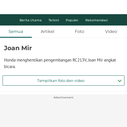
Berita Utama
Terkini
Populer
Rekomendasi
Semua
Artikel
Foto
Video
Joan Mir
Honda menghentikan pengembangan RC213V, Joan Mir angkat
bicara.
Tampilkan foto dan video
Advertisement